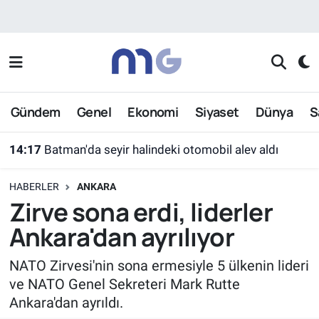
Nöbetçi Eczaneler
Hava Durumu
Gündem
Genel
Ekonomi
Siyaset
Dünya
S
İstanbul Namaz Vakitleri
14:17
Batman'da seyir halindeki otomobil alev aldı
Trafik Durumu
HABERLER
ANKARA
Süper Lig Puan Durumu ve Fikstür
Zirve sona erdi, liderler
Ankara'dan ayrılıyor
Tüm Manşetler
NATO Zirvesi'nin sona ermesiyle 5 ülkenin lideri
Son Dakika Haberleri
ve NATO Genel Sekreteri Mark Rutte
Ankara'dan ayrıldı.
Haber Arşivi