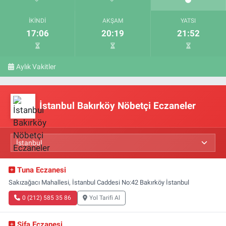
İKINDI
AKŞAM
YATSI
17:06
20:19
21:52
Aylık Vakitler
İstanbul Bakırköy Nöbetçi Eczaneler
Tuna Eczanesi
Sakızağacı Mahallesi, İstanbul Caddesi No:42 Bakırköy İstanbul
0 (212) 585 35 86
Yol Tarifi Al
Şifa Eczanesi