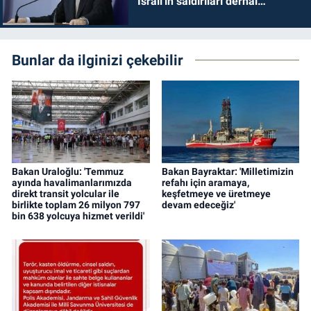
İsrail'in saldırıları derhal
durdurulmalıdır
Bunlar da ilginizi çekebilir
Bakan Uraloğlu: 'Temmuz
Bakan Bayraktar: 'Milletimizin
ayında havalimanlarımızda
refahı için aramaya,
direkt transit yolcular ile
keşfetmeye ve üretmeye
birlikte toplam 26 milyon 797
devam edeceğiz'
bin 638 yolcuya hizmet verildi'