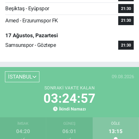
Beşiktaş - Eyüpspor
21:30
Amed - Erzurumspor FK
21:30
17 Ağustos, Pazartesi
Samsunspor - Göztepe
21:30
İSTANBUL
09.08.2026
SONRAKI VAKTE KALAN
03:24:56
İkindi Namazı
İMSAK
GÜNEŞ
ÖĞLE
04:20
06:01
13:15