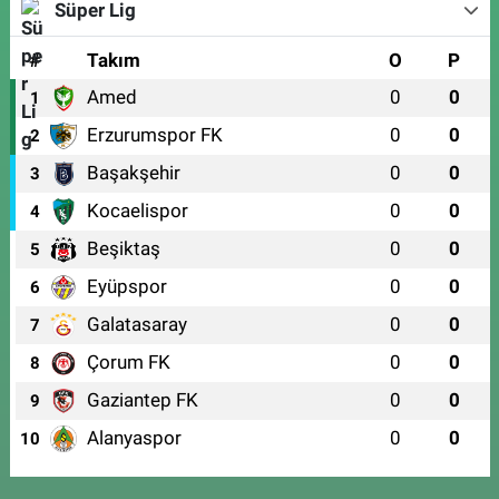
Süper Lig
#
Takım
O
P
Amed
0
0
1
Erzurumspor FK
0
0
2
Başakşehir
0
0
3
Kocaelispor
0
0
4
Beşiktaş
0
0
5
Eyüpspor
0
0
6
Galatasaray
0
0
7
Çorum FK
0
0
8
Gaziantep FK
0
0
9
Alanyaspor
0
0
10