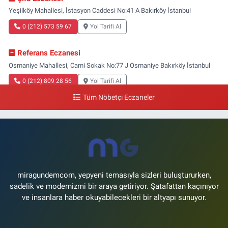
Yeşilköy Mahallesi, İstasyon Caddesi No:41 A Bakırköy İstanbul
0 (212) 573 59 67
Yol Tarifi Al
Referans Eczanesi
Osmaniye Mahallesi, Cami Sokak No:77 J Osmaniye Bakırköy İstanbul
0 (212) 809 28 56
Yol Tarifi Al
Tüm Nöbetçi Eczaneler
miragundemcom, yepyeni temasıyla sizleri buluştururken,
sadelik ve modernizmi bir araya getiriyor. Şatafattan kaçınıyor
ve insanlara haber okuyabilecekleri bir altyapı sunuyor.