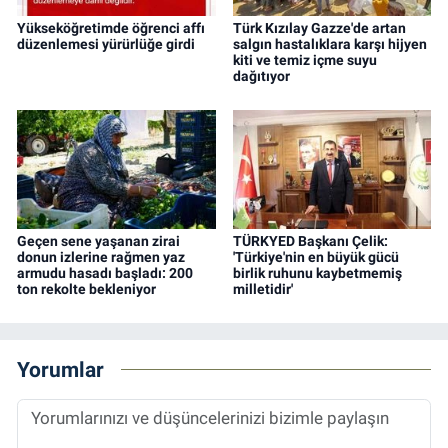
Yükseköğretimde öğrenci affı
Türk Kızılay Gazze'de artan
düzenlemesi yürürlüğe girdi
salgın hastalıklara karşı hijyen
kiti ve temiz içme suyu
dağıtıyor
Geçen sene yaşanan zirai
TÜRKYED Başkanı Çelik:
donun izlerine rağmen yaz
'Türkiye'nin en büyük gücü
armudu hasadı başladı: 200
birlik ruhunu kaybetmemiş
ton rekolte bekleniyor
milletidir'
Yorumlar