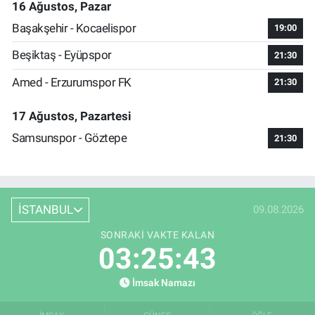
16 Ağustos, Pazar
Başakşehir - Kocaelispor
19:00
Beşiktaş - Eyüpspor
21:30
Amed - Erzurumspor FK
21:30
17 Ağustos, Pazartesi
Samsunspor - Göztepe
21:30
İSTANBUL
09.08.2026
SONRAKI VAKTE KALAN
03:25:43
İmsak Namazı