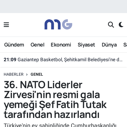
Nöbetçi Eczaneler
Hava Durumu
Gündem
Genel
Ekonomi
Siyaset
Dünya
S
İstanbul Namaz Vakitleri
21:09
Gaziantep Basketbol, Şehitkamil Belediyesi'ne devredildi
Trafik Durumu
HABERLER
GENEL
Süper Lig Puan Durumu ve Fikstür
36. NATO Liderler
Zirvesi'nin resmi gala
Tüm Manşetler
yemeği Şef Fatih Tutak
Son Dakika Haberleri
tarafından hazırlandı
Haber Arşivi
Türkiye'nin ev sahipliğinde Cumhurbaşkanlığı