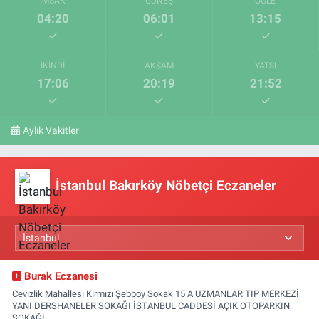
İMSAK
GÜNEŞ
ÖĞLE
04:20
06:01
13:15
İKINDI
AKŞAM
YATSI
17:06
20:19
21:52
Aylık Vakitler
İstanbul Bakırköy Nöbetçi Eczaneler
Burak Eczanesi
Cevizlik Mahallesi Kırmızı Şebboy Sokak 15 A UZMANLAR TIP MERKEZİ
YANI DERSHANELER SOKAĞI İSTANBUL CADDESİ AÇIK OTOPARKIN
SOKAĞI