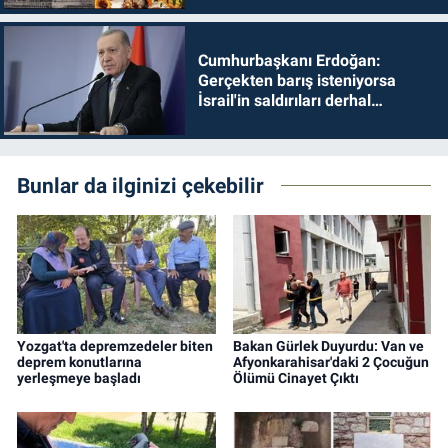
Cumhurbaşkanı Erdoğan:
Gerçekten barış isteniyorsa
İsrail'in saldırıları derhal
durdurulmalıdır
Bunlar da ilginizi çekebilir
Yozgat'ta depremzedeler biten
Bakan Gürlek Duyurdu: Van ve
deprem konutlarına
Afyonkarahisar'daki 2 Çocuğun
yerleşmeye başladı
Ölümü Cinayet Çıktı