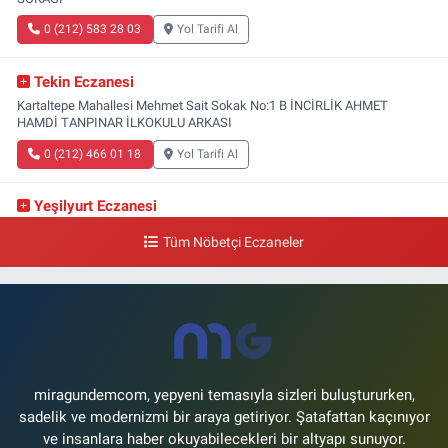
0 (212) 583 28 03
Yol Tarifi Al
Tekin Eczanesi
Kartaltepe Mahallesi Mehmet Sait Sokak No:1 B İNCİRLİK AHMET
HAMDİ TANPINAR İLKOKULU ARKASI
0 (212) 466 01 18
Yol Tarifi Al
Yeşilyurt Eczanesi
Yeşilyurt Mahallesi Sipahioğlu Caddesi 13 B
Tüm Nöbetçi Eczaneler
0 (212) 573 15 20
Yol Tarifi Al
Akvaryum Eczanesi
Şenlikköy Mahallesi Eski Halkalı Caddesi 33 Akvaryum Yanı Akua Florya
AVMm Zemin Kat
0 (212) 574 24 20
Yol Tarifi Al
miragundemcom, yepyeni temasıyla sizleri buluştururken,
sadelik ve modernizmi bir araya getiriyor. Şatafattan kaçınıyor
ve insanlara haber okuyabilecekleri bir altyapı sunuyor.