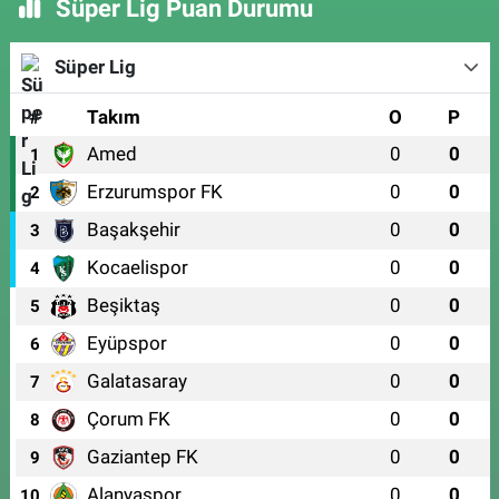
Süper Lig Puan Durumu
Süper Lig
#
Takım
O
P
Amed
0
0
1
Erzurumspor FK
0
0
2
Başakşehir
0
0
3
Kocaelispor
0
0
4
Beşiktaş
0
0
5
Eyüpspor
0
0
6
Galatasaray
0
0
7
Çorum FK
0
0
8
Gaziantep FK
0
0
9
Alanyaspor
0
0
10