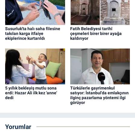
Susurluk'ta halı saha filesine
Fatih Belediyesi tarihî
takılan karga itfaiye
çeşmeleri birer birer ayağa
ekiplerince kurtarıldı
kaldırıyor
5 yıllık bekleyiş mutlu sona
Türkülerle gayrimenkul
erdi: Hazar Ali ilk kez 'anne'
satıyor: İstanbul'da emlakçının
dedi
ilginç pazarlama yöntemi ilgi
görüyor
Yorumlar