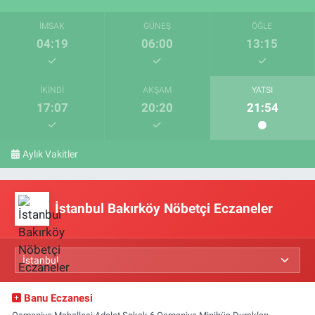
İMSAK
GÜNEŞ
ÖĞLE
04:19
06:00
13:15
İKINDI
AKŞAM
YATSI
17:07
20:20
21:54
Aylık Vakitler
İstanbul Bakırköy Nöbetçi Eczaneler
Banu Eczanesi