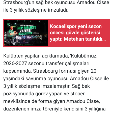
Strasbourg'un sağ bek oyuncusu Amadou Cisse
ile 3 yıllık sözleşme imzaladı.
Kocaelispor yeni sezon
öncesi gövde gösterisi
yaptı: Metehan tanıtıldı,
taraftar Buray'la coştu
Kulüpten yapılan açıklamada, 'Kulübümüz,
2026-2027 sezonu transfer çalışmaları
kapsamında, Strasbourg forması giyen 20
yaşındaki savunma oyuncusu Amadou Cisse ile
3 yıllık sözleşme imzalamıştır. Sağ bek
pozisyonunda görev yapan ve stoper
mevkiisinde de forma giyen Amadou Cisse,
düzenlenen imza töreniyle kendisini 3 yıllığına