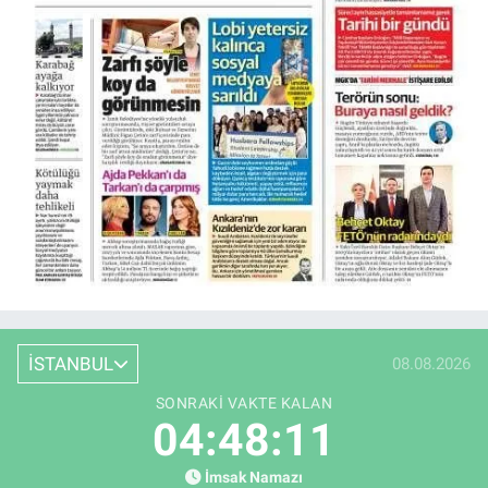
İSTANBUL
08.08.2026
SONRAKI VAKTE KALAN
04:48:10
İmsak Namazı