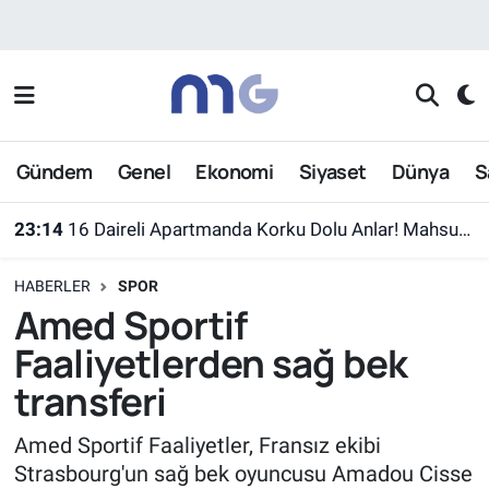
Nöbetçi Eczaneler
Hava Durumu
Gündem
Genel
Ekonomi
Siyaset
Dünya
S
İstanbul Namaz Vakitleri
23:14
16 Daireli Apartmanda Korku Dolu Anlar! Mahsur Kalanlar Kurtarıldı
Trafik Durumu
HABERLER
SPOR
Süper Lig Puan Durumu ve Fikstür
Amed Sportif
Faaliyetlerden sağ bek
Tüm Manşetler
transferi
Son Dakika Haberleri
Amed Sportif Faaliyetler, Fransız ekibi
Strasbourg'un sağ bek oyuncusu Amadou Cisse
Haber Arşivi