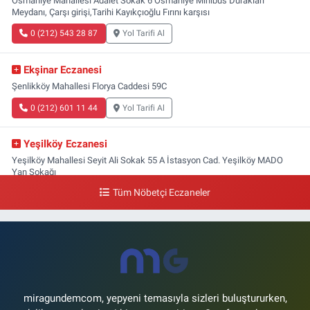
Osmaniye Mahallesi Adalet Sokak 6 Osmaniye Minibüs Durakları
Meydanı, Çarşı girişi,Tarihi Kayıkçıoğlu Fırını karşısı
0 (212) 543 28 87
Yol Tarifi Al
Ekşinar Eczanesi
Şenlikköy Mahallesi Florya Caddesi 59C
0 (212) 601 11 44
Yol Tarifi Al
Yeşilköy Eczanesi
Yeşilköy Mahallesi Seyit Ali Sokak 55 A İstasyon Cad. Yeşilköy MADO
Yan Sokağı
Tüm Nöbetçi Eczaneler
0 (212) 571 71 77
Yol Tarifi Al
Lale Eczanesi
Ataköy 3-4-11. Kısım Mahallesi Dr. Remzi Kazancıgil Caddesi Ataköy
4.Kısım Çarşısı No:12 Ataköy 4.Kısım Çarşısı
0 (212) 559 99 99
Yol Tarifi Al
miragundemcom, yepyeni temasıyla sizleri buluştururken,