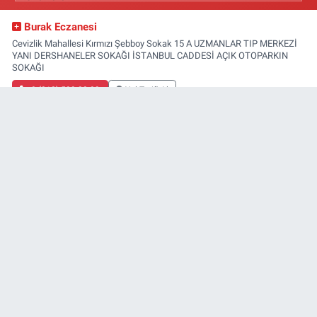
Burak Eczanesi
Cevizlik Mahallesi Kırmızı Şebboy Sokak 15 A UZMANLAR TIP MERKEZİ
YANI DERSHANELER SOKAĞI İSTANBUL CADDESİ AÇIK OTOPARKIN
SOKAĞI
0 (212) 583 28 03
Yol Tarifi Al
Tekin Eczanesi
Kartaltepe Mahallesi Mehmet Sait Sokak No:1 B İNCİRLİK AHMET
HAMDİ TANPINAR İLKOKULU ARKASI
0 (212) 466 01 18
Yol Tarifi Al
Yeşilyurt Eczanesi
Yeşilyurt Mahallesi Sipahioğlu Caddesi 13 B
Tüm Nöbetçi Eczaneler
0 (212) 573 15 20
Yol Tarifi Al
Akvaryum Eczanesi
Şenlikköy Mahallesi Eski Halkalı Caddesi 33 Akvaryum Yanı Akua Florya