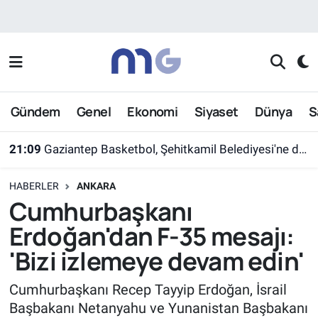
Nöbetçi Eczaneler
Hava Durumu
Gündem
Genel
Ekonomi
Siyaset
Dünya
S
İstanbul Namaz Vakitleri
21:09
Bakan Uraloğlu: 'Güçlü yerel, güçlü Türkiye demektir'
Trafik Durumu
HABERLER
ANKARA
Süper Lig Puan Durumu ve Fikstür
Cumhurbaşkanı
Erdoğan'dan F-35 mesajı:
Tüm Manşetler
'Bizi izlemeye devam edin'
Son Dakika Haberleri
Cumhurbaşkanı Recep Tayyip Erdoğan, İsrail
Başbakanı Netanyahu ve Yunanistan Başbakanı
Haber Arşivi