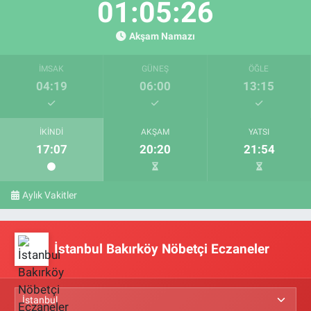
01:05:25
Akşam Namazı
İMSAK
GÜNEŞ
ÖĞLE
04:19
06:00
13:15
İKINDI
AKŞAM
YATSI
17:07
20:20
21:54
Aylık Vakitler
İstanbul Bakırköy Nöbetçi Eczaneler