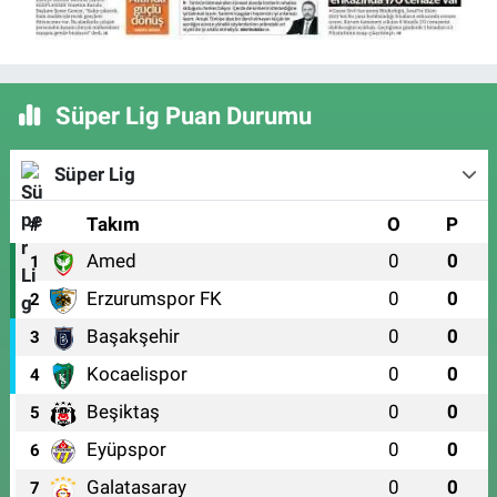
Süper Lig Puan Durumu
Süper Lig
#
Takım
O
P
Amed
0
0
1
Erzurumspor FK
0
0
2
Başakşehir
0
0
3
Kocaelispor
0
0
4
Beşiktaş
0
0
5
Eyüpspor
0
0
6
Galatasaray
0
0
7