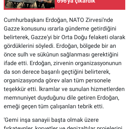
696'ya çıkardık'
Cumhurbaşkanı Erdoğan, NATO Zirvesi'nde
Gazze konusunu ısrarla gündeme getirdiğini
belirterek, Gazze'yi bir Orta Doğu felaketi olarak
gördüklerini söyledi. Erdoğan, bölgede bir an
önce sulh ve sükûnun sağlanması gerektiğini
ifade etti. Erdoğan, zirvenin organizasyonunun
da son derece başarılı geçtiğini belirterek,
organizasyonda görev alan tüm personele
teşekkür etti. İkramlar ve sunulan hizmetlerden
memnuniyet duyduğunu dile getiren Erdoğan,
emeği geçen tüm çalışanları tebrik etti.
'Gemi inşa sanayii başta olmak üzere
fırkateynler, korvetler ve denizaltılar projelerini