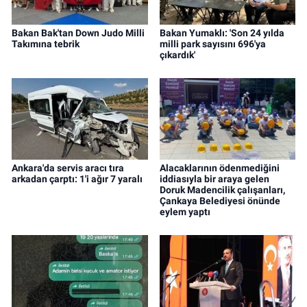
Bakan Bak'tan Down Judo Milli
Bakan Yumaklı: 'Son 24 yılda
Takımına tebrik
milli park sayısını 696'ya
çıkardık'
Ankara'da servis aracı tıra
Alacaklarının ödenmediğini
arkadan çarptı: 1'i ağır 7 yaralı
iddiasıyla bir araya gelen
Doruk Madencilik çalışanları,
Çankaya Belediyesi önünde
eylem yaptı