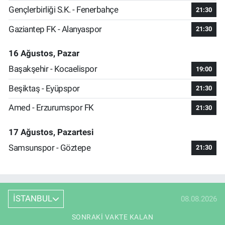
Gençlerbirliği S.K. - Fenerbahçe
21:30
Gaziantep FK - Alanyaspor
21:30
16 Ağustos, Pazar
Başakşehir - Kocaelispor
19:00
Beşiktaş - Eyüpspor
21:30
Amed - Erzurumspor FK
21:30
17 Ağustos, Pazartesi
Samsunspor - Göztepe
21:30
İSTANBUL
08.08.2026
SONRAKI VAKTE KALAN