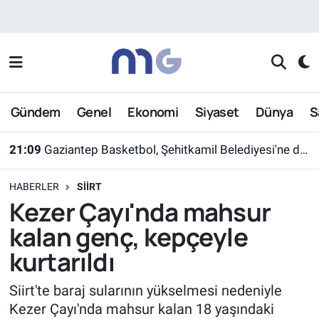
Nöbetçi Eczaneler
Hava Durumu
Gündem
Genel
Ekonomi
Siyaset
Dünya
S
İstanbul Namaz Vakitleri
21:09
Gaziantep Basketbol, Şehitkamil Belediyesi'ne devredildi
Trafik Durumu
HABERLER
SIIRT
Süper Lig Puan Durumu ve Fikstür
Kezer Çayı'nda mahsur
kalan genç, kepçeyle
Tüm Manşetler
kurtarıldı
Son Dakika Haberleri
Siirt'te baraj sularının yükselmesi nedeniyle
Kezer Çayı'nda mahsur kalan 18 yaşındaki
Haber Arşivi