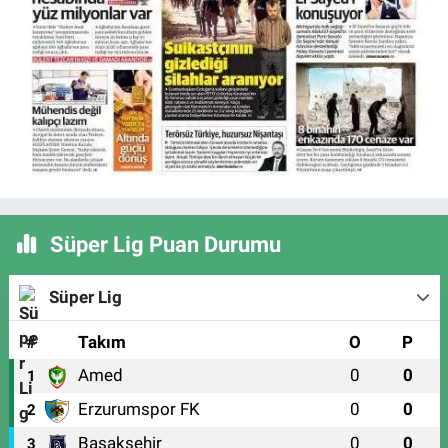
Süper Lig Puan Durumu
Süper Lig
#
Takım
O
P
Amed
0
0
1
Erzurumspor FK
0
0
2
Başakşehir
0
0
3