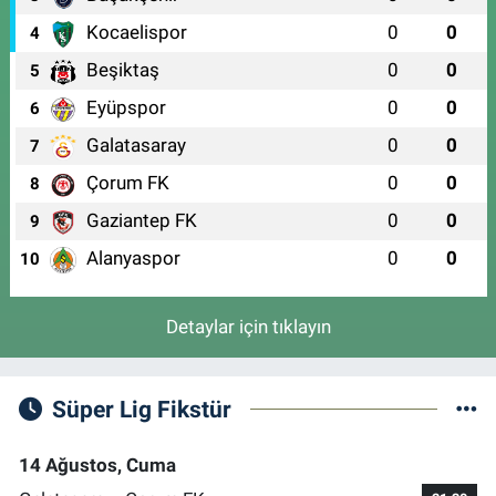
Kocaelispor
0
0
4
Beşiktaş
0
0
5
Eyüpspor
0
0
6
Galatasaray
0
0
7
Çorum FK
0
0
8
Gaziantep FK
0
0
9
Alanyaspor
0
0
10
Detaylar için tıklayın
Süper Lig Fikstür
14 Ağustos, Cuma