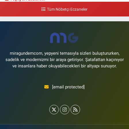
Yeşilyurt Mahallesi Sipahioğlu Caddesi 13 B
Tüm Nöbetçi Eczaneler
0 (212) 573 15 20
Yol Tarifi Al
Akvaryum Eczanesi
Şenlikköy Mahallesi Eski Halkalı Caddesi 33 Akvaryum Yanı Akua Florya
AVMm Zemin Kat
0 (212) 574 24 20
Yol Tarifi Al
miragundemcom, yepyeni temasıyla sizleri buluştururken,
sadelik ve modernizmi bir araya getiriyor. Şatafattan kaçınıyor
ve insanlara haber okuyabilecekleri bir altyapı sunuyor.
[email protected]