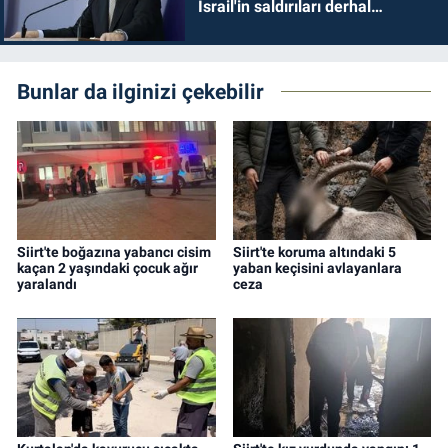
İsrail'in saldırıları derhal
durdurulmalıdır
Bunlar da ilginizi çekebilir
Siirt'te boğazına yabancı cisim
Siirt'te koruma altındaki 5
kaçan 2 yaşındaki çocuk ağır
yaban keçisini avlayanlara
yaralandı
ceza