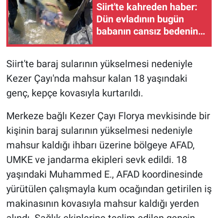
Siirt'te kahreden haber:
Dün evladının bugün
babanın cansız bedenine
ulaşıldı
Siirt'te baraj sularının yükselmesi nedeniyle
Kezer Çayı'nda mahsur kalan 18 yaşındaki
genç, kepçe kovasıyla kurtarıldı.
Merkeze bağlı Kezer Çayı Florya mevkisinde bir
kişinin baraj sularının yükselmesi nedeniyle
mahsur kaldığı ihbarı üzerine bölgeye AFAD,
UMKE ve jandarma ekipleri sevk edildi. 18
yaşındaki Muhammed E., AFAD koordinesinde
yürütülen çalışmayla kum ocağından getirilen iş
makinasının kovasıyla mahsur kaldığı yerden
alındı. Sağlık ekiplerine teslim edilen gencin