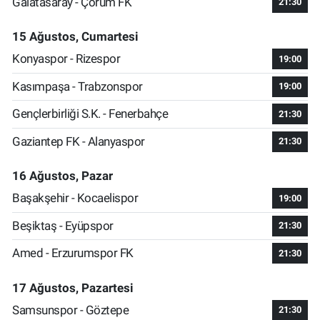
Galatasaray - Çorum FK
21:30
15 Ağustos, Cumartesi
Konyaspor - Rizespor
19:00
Kasımpaşa - Trabzonspor
19:00
Gençlerbirliği S.K. - Fenerbahçe
21:30
Gaziantep FK - Alanyaspor
21:30
16 Ağustos, Pazar
Başakşehir - Kocaelispor
19:00
Beşiktaş - Eyüpspor
21:30
Amed - Erzurumspor FK
21:30
17 Ağustos, Pazartesi
Samsunspor - Göztepe
21:30