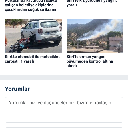
Kurtalan'da kavurucu sıcakta
Siirt'te kız yurdunda yangın: 1
çalışan belediye ekiplerine
yaralı
çocuklardan soğuk su ikramı
Siirt'te otomobil ile motosiklet
Siirt'te orman yangını
çarpıştı: 1 yaralı
büyümeden kontrol altına
alındı
Yorumlar