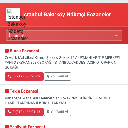
İstanbul Bakırköy Nöbetçi Eczaneler
Burak Eczanesi
Cevizlik Mahallesi Kırmızı Şebboy Sokak 15 A UZMANLAR TIP MERKEZİ
YANI DERSHANELER SOKAĞI İSTANBUL CADDESİ AÇIK OTOPARKIN
SOKAĞI
0 (212) 583 28 03
Yol Tarifi Al
Tekin Eczanesi
Kartaltepe Mahallesi Mehmet Sait Sokak No:1 B İNCİRLİK AHMET
HAMDİ TANPINAR İLKOKULU ARKASI
0 (212) 466 01 18
Yol Tarifi Al
Yeşilyurt Eczanesi