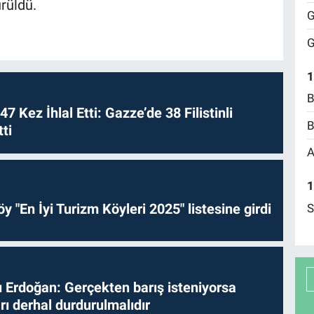
rüldü.
G
G
1
B
 47 Kez İhlal Etti: Gazze’de 38 Filistinli
B
ti
A
1
y "En İyi Turizm Köyleri 2025" listesine girdi
S
Erdoğan: Gerçekten barış isteniyorsa
ları derhal durdurulmalıdır