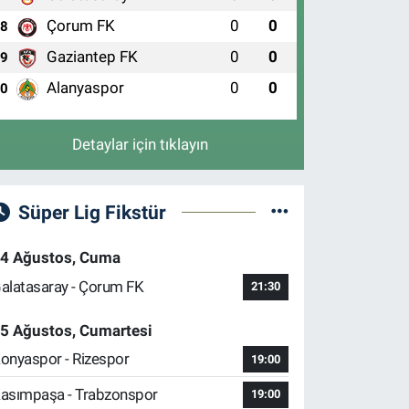
Çorum FK
0
0
8
Gaziantep FK
0
0
9
Alanyaspor
0
0
10
Detaylar için tıklayın
Süper Lig Fikstür
4 Ağustos, Cuma
alatasaray - Çorum FK
21:30
5 Ağustos, Cumartesi
onyaspor - Rizespor
19:00
asımpaşa - Trabzonspor
19:00