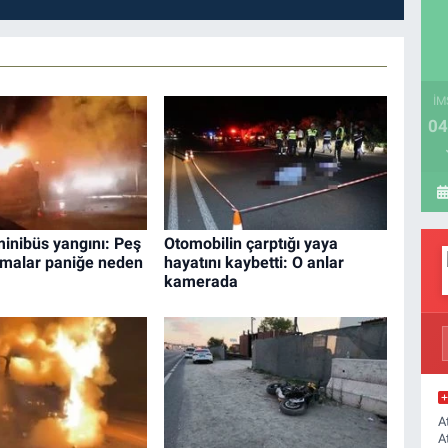
İM
04
minibüs yangını: Peş
Otomobilin çarptığı yaya
amalar paniğe neden
hayatını kaybetti: O anlar
kamerada
A
A