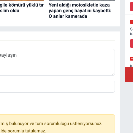
rgile kömürü yüklü tır
Yeni aldığı motosikletle kaza
eslim oldu
yapan genç hayatını kaybetti:
O anlar kamerada
Ş
K
K
M
a
Y
B
tmiş bulunuyor ve tüm sorumluluğu üstleniyorsunuz.
ilde sorumlu tutulamaz.