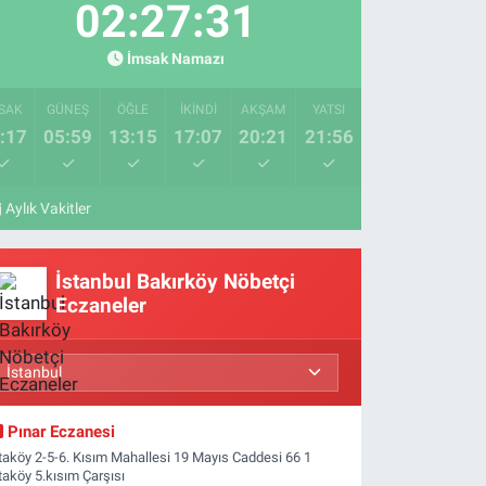
02:27:30
İmsak Namazı
SAK
GÜNEŞ
ÖĞLE
İKINDI
AKŞAM
YATSI
:17
05:59
13:15
17:07
20:21
21:56
Aylık Vakitler
İstanbul Bakırköy Nöbetçi
Eczaneler
Pınar Eczanesi
taköy 2-5-6. Kısım Mahallesi 19 Mayıs Caddesi 66 1
taköy 5.kısım Çarşısı