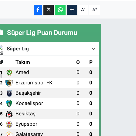
-
+
A
A
Süper Lig Puan Durumu
Süper Lig
#
Takım
O
P
Amed
0
0
1
Erzurumspor FK
0
0
2
Başakşehir
0
0
3
Kocaelispor
0
0
4
Beşiktaş
0
0
5
Eyüpspor
0
0
6
Galatasaray
0
0
7