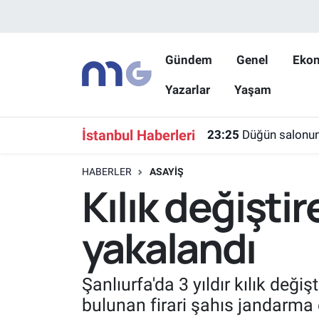
Nöbetçi Eczaneler
Gündem
Genel
Eko
Yazarlar
Yaşam
Hava Durumu
İstanbul Namaz Vakitleri
İstanbul Haberleri
23:25
Düğün salonun
Trafik Durumu
HABERLER
ASAYIŞ
Kılık değişti
Süper Lig Puan Durumu ve Fikstür
yakalandı
Tüm Manşetler
Son Dakika Haberleri
Şanlıurfa'da 3 yıldır kılık değ
bulunan firari şahıs jandarma 
Haber Arşivi