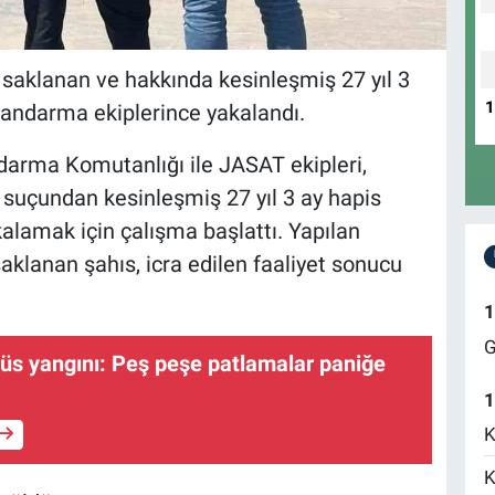
ek saklanan ve hakkında kesinleşmiş 27 yıl 3
 jandarma ekiplerince yakalandı.
andarma Komutanlığı ile JASAT ekipleri,
suçundan kesinleşmiş 27 yıl 3 ay hapis
akalamak için çalışma başlattı. Yapılan
 saklanan şahıs, icra edilen faaliyet sonucu
1
G
büs yangını: Peş peşe patlamalar paniğe
1
K
K