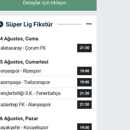
Detaylar için tıklayın
Süper Lig Fikstür
4 Ağustos, Cuma
alatasaray - Çorum FK
21:30
5 Ağustos, Cumartesi
onyaspor - Rizespor
19:00
asımpaşa - Trabzonspor
19:00
ençlerbirliği S.K. - Fenerbahçe
21:30
aziantep FK - Alanyaspor
21:30
6 Ağustos, Pazar
aşakşehir - Kocaelispor
19:00