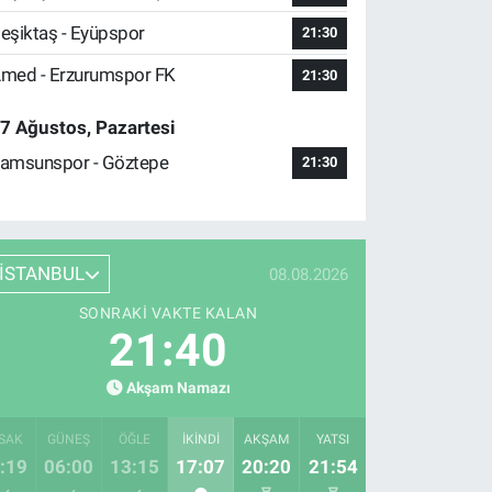
eşiktaş - Eyüpspor
21:30
med - Erzurumspor FK
21:30
7 Ağustos, Pazartesi
amsunspor - Göztepe
21:30
İSTANBUL
08.08.2026
SONRAKI VAKTE KALAN
21:39
Akşam Namazı
SAK
GÜNEŞ
ÖĞLE
İKINDI
AKŞAM
YATSI
:19
06:00
13:15
17:07
20:20
21:54