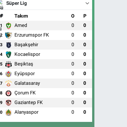
Süper Lig
#
Takım
O
P
Amed
0
0
1
Erzurumspor FK
0
0
2
Başakşehir
0
0
3
Kocaelispor
0
0
4
Beşiktaş
0
0
5
Eyüpspor
0
0
6
Galatasaray
0
0
7
Çorum FK
0
0
8
Gaziantep FK
0
0
9
Alanyaspor
0
0
10