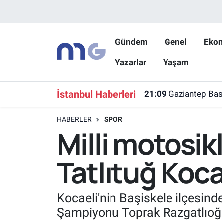
Nöbetçi Eczaneler
Gündem
Genel
Eko
Yazarlar
Yaşam
Hava Durumu
İstanbul Namaz Vakitleri
İstanbul Haberleri
21:09
Gaziantep Bask
Trafik Durumu
HABERLER
SPOR
Milli motosik
Süper Lig Puan Durumu ve Fikstür
Tatlıtuğ Kocae
Tüm Manşetler
Son Dakika Haberleri
Kocaeli'nin Başiskele ilçesin
Şampiyonu Toprak Razgatlıoğlu
Haber Arşivi