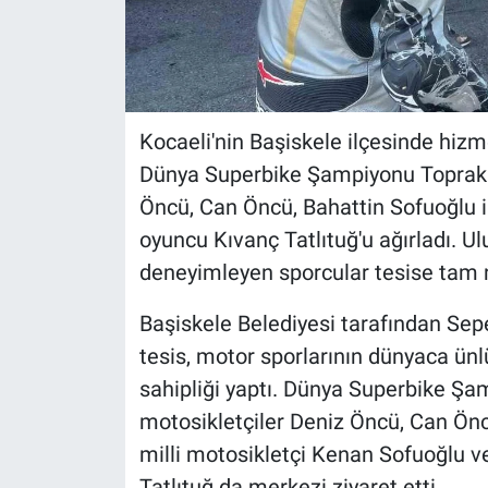
Kocaeli'nin Başiskele ilçesinde hizm
Dünya Superbike Şampiyonu Toprak Ra
Öncü, Can Öncü, Bahattin Sofuoğlu i
oyuncu Kıvanç Tatlıtuğ'u ağırladı. Ul
deneyimleyen sporcular tesise tam n
Başiskele Belediyesi tarafından Sepe
tesis, motor sporlarının dünyaca ünlü
sahipliği yaptı. Dünya Superbike Şam
motosikletçiler Deniz Öncü, Can Önc
milli motosikletçi Kenan Sofuoğlu v
Tatlıtuğ da merkezi ziyaret etti.