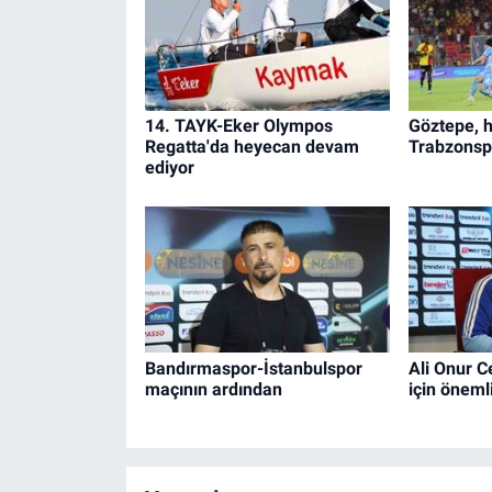
14. TAYK-Eker Olympos
Göztepe, h
Regatta'da heyecan devam
Trabzonspo
ediyor
Bandırmaspor-İstanbulspor
Ali Onur C
maçının ardından
için önemli