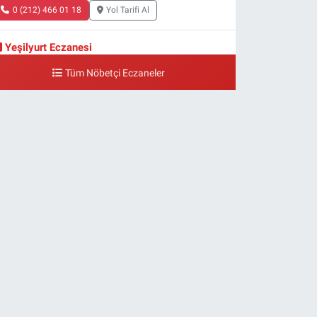
0 (212) 466 01 18
Yol Tarifi Al
Yeşilyurt Eczanesi
eşilyurt Mahallesi Sipahioğlu Caddesi 13 B
Tüm Nöbetçi Eczaneler
0 (212) 573 15 20
Yol Tarifi Al
Akvaryum Eczanesi
enlikköy Mahallesi Eski Halkalı Caddesi 33 Akvaryum
anı Akua Florya AVMm Zemin Kat
0 (212) 574 24 20
Yol Tarifi Al