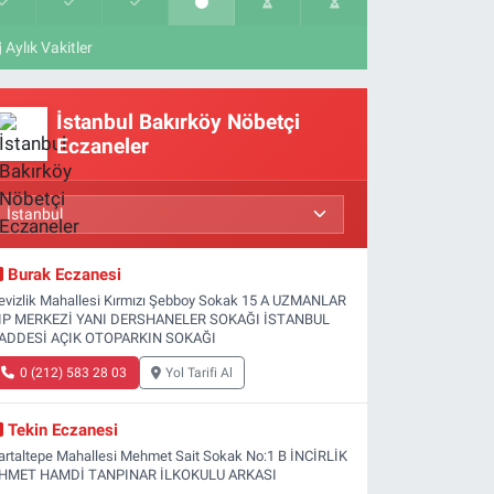
Aylık Vakitler
İstanbul Bakırköy Nöbetçi
Eczaneler
Burak Eczanesi
evizlik Mahallesi Kırmızı Şebboy Sokak 15 A UZMANLAR
IP MERKEZİ YANI DERSHANELER SOKAĞI İSTANBUL
ADDESİ AÇIK OTOPARKIN SOKAĞI
0 (212) 583 28 03
Yol Tarifi Al
Tekin Eczanesi
artaltepe Mahallesi Mehmet Sait Sokak No:1 B İNCİRLİK
HMET HAMDİ TANPINAR İLKOKULU ARKASI