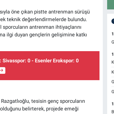
ısıyla öne çıkan pistte antrenman sürüşü
rek teknik değerlendirmelerde bulundu.
 sporcuların antrenman ihtiyaçlarını
1
a ilgi duyan gençlerin gelişimine katkı
G
1
: Sivasspor: 0 - Esenler Erokspor: 0
K
K
G
G
azgatlıoğlu, tesisin genç sporcuların
1
olduğunu belirterek, projede emeği
B