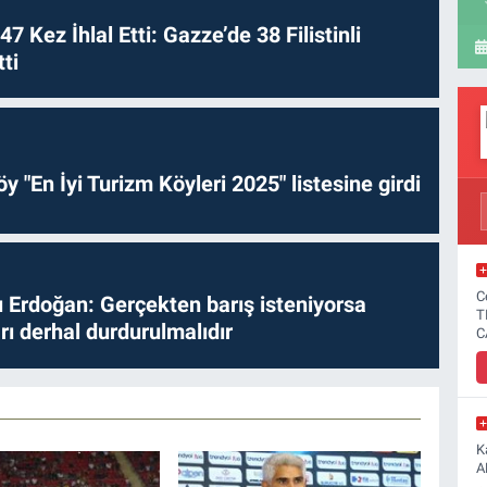
 47 Kez İhlal Etti: Gazze’de 38 Filistinli
ti
y "En İyi Turizm Köyleri 2025" listesine girdi
C
Erdoğan: Gerçekten barış isteniyorsa
T
ları derhal durdurulmalıdır
C
K
A