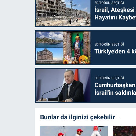
EDITÖRÜN SEÇTIĞI
İsrail, Ateşkesi
Hayatını Kaybet
EDITÖRÜN SEÇTIĞI
Türkiye'den 4 kö
EDITÖRÜN SEÇTIĞI
Cumhurbaşkanı 
İsrail'in saldırı
Bunlar da ilginizi çekebilir