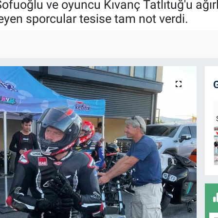
Sofuoğlu ve oyuncu Kıvanç Tatlıtuğ'u ağırl
eyen sporcular tesise tam not verdi.