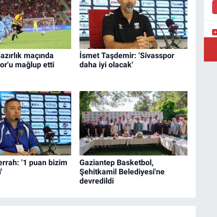
Y
azırlık maçında
İsmet Taşdemir: 'Sivasspor
r'u mağlup etti
daha iyi olacak'
Ş
Y
errah: '1 puan bizim
Gaziantep Basketbol,
'
Şehitkamil Belediyesi'ne
devredildi