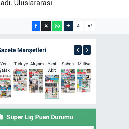
adı. Uluslararası
-
+
A
A
Gazete Manşetleri
Yeni
Türkiye
Akşam
Yeni
Sabah
Milliyet
Hürriyet
Türkgün
Şafak
Akit
B
Süper Lig Puan Durumu