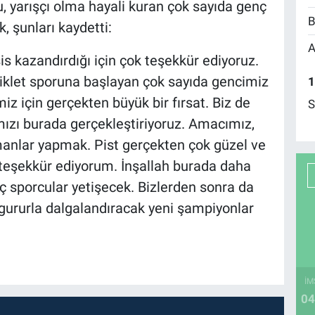
u, yarışçı olma hayali kuran çok sayıda genç
B
 şunları kaydetti:
A
is kazandırdığı için çok teşekkür ediyoruz.
iklet sporuna başlayan çok sayıda gencimiz
1
miz için gerçekten büyük bir fırsat. Biz de
S
zı burada gerçekleştiriyoruz. Amacımız,
anlar yapmak. Pist gerçekten çok güzel ve
teşekkür ediyorum. İnşallah burada daha
ç sporcular yetişecek. Bizlerden sonra da
 gururla dalgalandıracak yeni şampiyonlar
İM
04