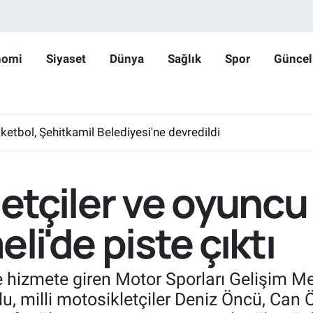
nomi
Siyaset
Dünya
Sağlık
Spor
Güncel
etbol, Şehitkamil Belediyesi'ne devredildi
letçiler ve oyuncu
li'de piste çıktı
de hizmete giren Motor Sporları Gelişim M
, milli motosikletçiler Deniz Öncü, Can Ö