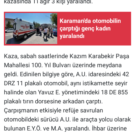
kazasında 1'i ağır 3 kişi yaralandı.
Karaman'da otomobilin
çarptığı genç kadın
yaralandı
Kaza, sabah saatlerinde Kazım Karabekir Paşa
Mahallesi 100. Yıl Bulvarı üzerinde meydana
geldi. Edinilen bilgiye göre, A.U. idaresindeki 42
DRZ 11 plakalı otomobil, aynı istikamette seyir
halinde olan Yavuz E. yönetimindeki 18 DE 855
plakalı tırın dorsesine arkadan çarptı.
Çarpışmanın etkisiyle refüje savrulan
otomobildeki sürücü A.U. ile araçta yolcu olarak
bulunan E.Y.Ö. ve M.A. yaralandı. İhbar üzerine