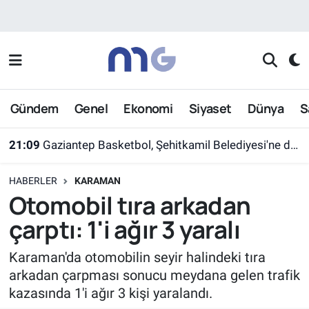
Nöbetçi Eczaneler
Hava Durumu
Gündem
Genel
Ekonomi
Siyaset
Dünya
S
İstanbul Namaz Vakitleri
21:09
Gaziantep Basketbol, Şehitkamil Belediyesi'ne devredildi
Trafik Durumu
HABERLER
KARAMAN
Süper Lig Puan Durumu ve Fikstür
Otomobil tıra arkadan
çarptı: 1'i ağır 3 yaralı
Tüm Manşetler
Karaman'da otomobilin seyir halindeki tıra
Son Dakika Haberleri
arkadan çarpması sonucu meydana gelen trafik
kazasında 1'i ağır 3 kişi yaralandı.
Haber Arşivi