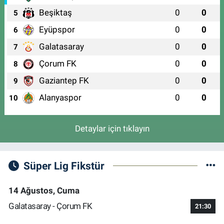
Beşiktaş
0
0
5
Eyüpspor
0
0
6
Galatasaray
0
0
7
Çorum FK
0
0
8
Gaziantep FK
0
0
9
Alanyaspor
0
0
10
Detaylar için tıklayın
Süper Lig Fikstür
14 Ağustos, Cuma
Galatasaray - Çorum FK
21:30