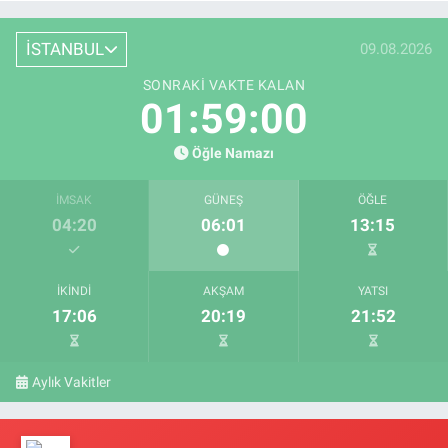
İSTANBUL
09.08.2026
SONRAKI VAKTE KALAN
01:58:59
Öğle Namazı
İMSAK
GÜNEŞ
ÖĞLE
04:20
06:01
13:15
İKINDI
AKŞAM
YATSI
17:06
20:19
21:52
Aylık Vakitler