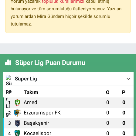
Yorum yazarak
topluluk kurallarımızı
kabul etmiş
bulunuyor ve tüm sorumluluğu üstleniyorsunuz. Yazılan
yorumlardan Mira Gündem hiçbir şekilde sorumlu
tutulamaz.
Süper Lig Puan Durumu
Süper Lig
#
Takım
O
P
Amed
0
0
1
Erzurumspor FK
0
0
2
Başakşehir
0
0
3
Kocaelispor
0
0
4