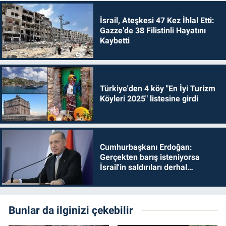
İsrail, Ateşkesi 47 Kez İhlal Etti:
Gazze’de 38 Filistinli Hayatını
Kaybetti
Türkiye'den 4 köy "En İyi Turizm
Köyleri 2025" listesine girdi
Cumhurbaşkanı Erdoğan:
Gerçekten barış isteniyorsa
İsrail'in saldırıları derhal
durdurulmalıdır
Bunlar da ilginizi çekebilir