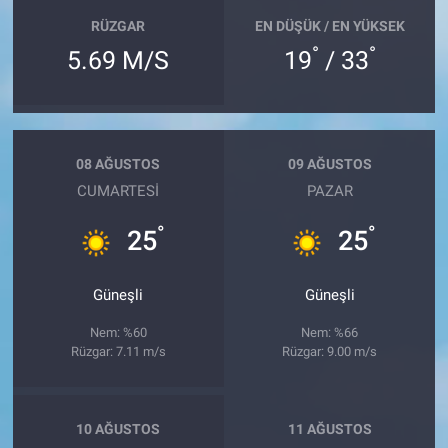
RÜZGAR
EN DÜŞÜK / EN YÜKSEK
°
°
5.69 M/S
19
/ 33
08 AĞUSTOS
09 AĞUSTOS
CUMARTESI
PAZAR
°
°
25
25
Güneşli
Güneşli
Nem: %60
Nem: %66
Rüzgar: 7.11 m/s
Rüzgar: 9.00 m/s
10 AĞUSTOS
11 AĞUSTOS