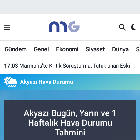
Nöbetçi Eczaneler
Hava Durumu
Gündem
Genel
Ekonomi
Siyaset
Dünya
S
İstanbul Namaz Vakitleri
17:03
Marmaris'te Kritik Soruşturma: Tutuklanan Eski Yüzbaşı Burkay Karatepe Yer Gösterdi
Trafik Durumu
Akyazı Hava Durumu
Süper Lig Puan Durumu ve Fikstür
Tüm Manşetler
Akyazı Bugün, Yarın ve 1
Son Dakika Haberleri
Haftalık Hava Durumu
Tahmini
Haber Arşivi