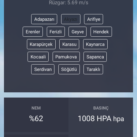
Rüzgar: 5.69 m/s
Adapazarı
Akyazı
Arifiye
Erenler
Ferizli
Geyve
Hendek
Karapürçek
Karasu
Kaynarca
Kocaali
Pamukova
Sapanca
Serdivan
Söğütlü
Taraklı
NEM
BASINÇ
%62
1008 HPA
hpa