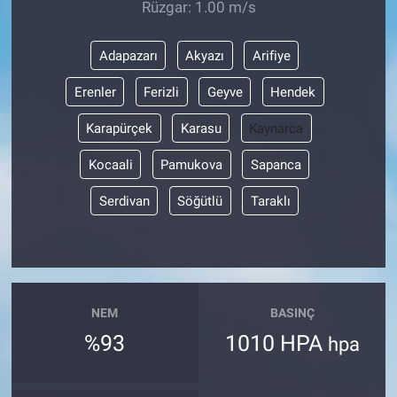
Rüzgar: 1.00 m/s
Adapazarı
Akyazı
Arifiye
Erenler
Ferizli
Geyve
Hendek
Karapürçek
Karasu
Kaynarca
Kocaali
Pamukova
Sapanca
Serdivan
Söğütlü
Taraklı
NEM
BASINÇ
%93
1010 HPA
hpa