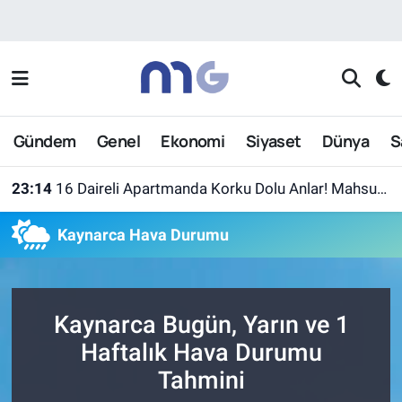
Nöbetçi Eczaneler
Hava Durumu
Gündem
Genel
Ekonomi
Siyaset
Dünya
S
İstanbul Namaz Vakitleri
23:14
16 Daireli Apartmanda Korku Dolu Anlar! Mahsur Kalanlar Kurtarıldı
Trafik Durumu
Kaynarca Hava Durumu
Süper Lig Puan Durumu ve Fikstür
Tüm Manşetler
Kaynarca Bugün, Yarın ve 1
Son Dakika Haberleri
Haftalık Hava Durumu
Tahmini
Haber Arşivi