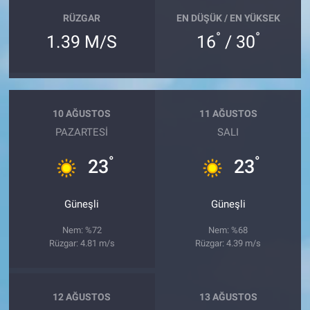
RÜZGAR
EN DÜŞÜK / EN YÜKSEK
°
°
1.39 M/S
16
/ 30
10 AĞUSTOS
11 AĞUSTOS
PAZARTESI
SALI
°
°
23
23
Güneşli
Güneşli
Nem: %72
Nem: %68
Rüzgar: 4.81 m/s
Rüzgar: 4.39 m/s
12 AĞUSTOS
13 AĞUSTOS