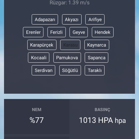
Rüzgar: 1.39 m/s
Adapazarı
Akyazı
Arifiye
Erenler
Ferizli
Geyve
Hendek
Karapürçek
Karasu
Kaynarca
Kocaali
Pamukova
Sapanca
Serdivan
Söğütlü
Taraklı
NEM
BASINÇ
%77
1013 HPA
hpa