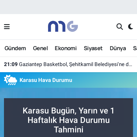
Nöbetçi Eczaneler
Hava Durumu
Gündem
Genel
Ekonomi
Siyaset
Dünya
S
İstanbul Namaz Vakitleri
21:09
Gaziantep Basketbol, Şehitkamil Belediyesi'ne devredildi
Trafik Durumu
Karasu Hava Durumu
Süper Lig Puan Durumu ve Fikstür
Tüm Manşetler
Karasu Bugün, Yarın ve 1
Son Dakika Haberleri
Haftalık Hava Durumu
Tahmini
Haber Arşivi