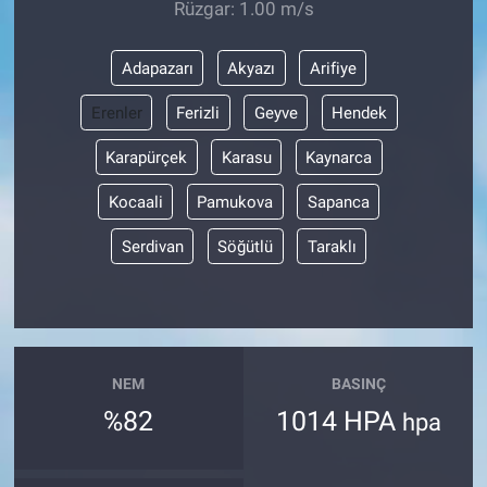
Rüzgar: 1.00 m/s
Adapazarı
Akyazı
Arifiye
Erenler
Ferizli
Geyve
Hendek
Karapürçek
Karasu
Kaynarca
Kocaali
Pamukova
Sapanca
Serdivan
Söğütlü
Taraklı
NEM
BASINÇ
%82
1014 HPA
hpa