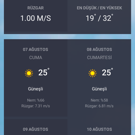
RÜZGAR
EN DÜŞÜK / EN YÜKSEK
°
°
1.00 M/S
19
/ 32
07 AĞUSTOS
08 AĞUSTOS
CUMA
CUMARTESI
°
°
25
25
Güneşli
Güneşli
Nem: %66
Nem: %58
Rüzgar: 7.31 m/s
Rüzgar: 6.81 m/s
09 AĞUSTOS
10 AĞUSTOS