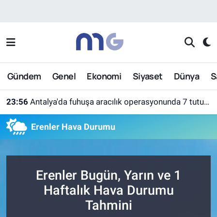
Nöbetçi Eczaneler
Hava Durumu
Gündem
Genel
Ekonomi
Siyaset
Dünya
S
İstanbul Namaz Vakitleri
23:56
Antalya'da fuhuşa aracılık operasyonunda 7 tutuklama
Trafik Durumu
Erenler Hava Durumu
Süper Lig Puan Durumu ve Fikstür
Tüm Manşetler
Erenler Bugün, Yarın ve 1
Son Dakika Haberleri
Haftalık Hava Durumu
Tahmini
Haber Arşivi