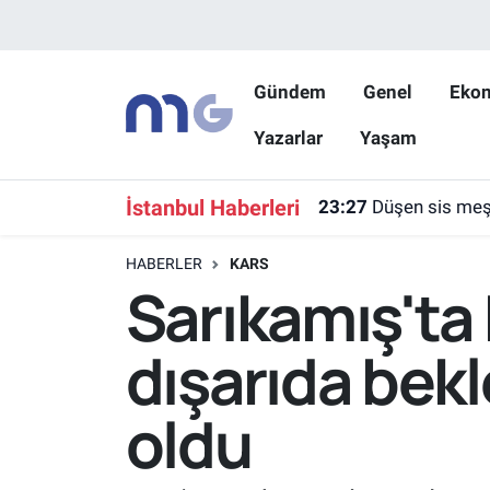
Nöbetçi Eczaneler
Gündem
Genel
Eko
Yazarlar
Yaşam
Hava Durumu
İstanbul Namaz Vakitleri
İstanbul Haberleri
23:27
Düşen sis meşa
Trafik Durumu
HABERLER
KARS
Sarıkamış'ta 
Süper Lig Puan Durumu ve Fikstür
dışarıda bekl
Tüm Manşetler
oldu
Son Dakika Haberleri
Haber Arşivi