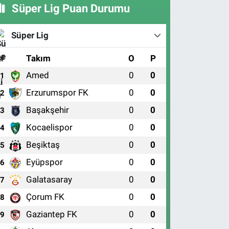
Süper Lig Puan Durumu
Süper Lig
#
Takım
O
P
Amed
0
0
1
Erzurumspor FK
0
0
2
Başakşehir
0
0
3
Kocaelispor
0
0
4
Beşiktaş
0
0
5
Eyüpspor
0
0
6
Galatasaray
0
0
7
Çorum FK
0
0
8
Gaziantep FK
0
0
9