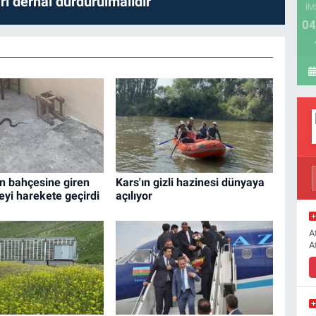
ları derhal durdurulmalıdır
İM
04
in bahçesine giren
Kars'ın gizli hazinesi dünyaya
yeyi harekete geçirdi
açılıyor
A
A