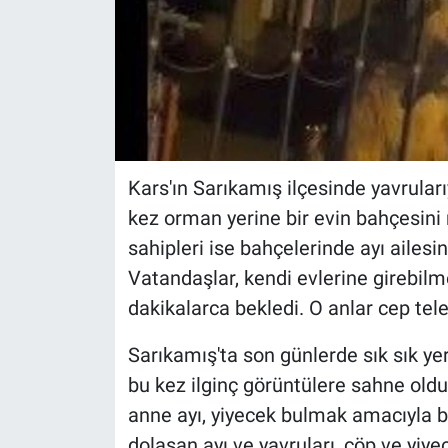
Kars'ın Sarıkamış ilçesinde yavruları
kez orman yerine bir evin bahçesini
sahipleri ise bahçelerinde ayı ailes
Vatandaşlar, kendi evlerine girebilm
dakikalarca bekledi. O anlar cep tel
Sarıkamış'ta son günlerde sık sık ye
bu kez ilginç görüntülere sahne oldu.
anne ayı, yiyecek bulmak amacıyla b
dolaşan ayı ve yavruları, çöp ve yiye