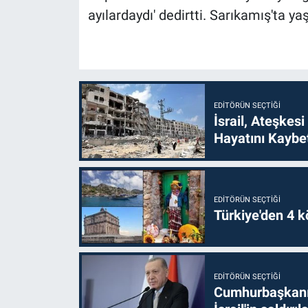
ayılardaydı' dedirtti. Sarıkamış'ta y
EDITÖRÜN SEÇTIĞI
İsrail, Ateşkesi
Hayatını Kaybet
EDITÖRÜN SEÇTIĞI
Türkiye'den 4 kö
EDITÖRÜN SEÇTIĞI
Cumhurbaşkanı 