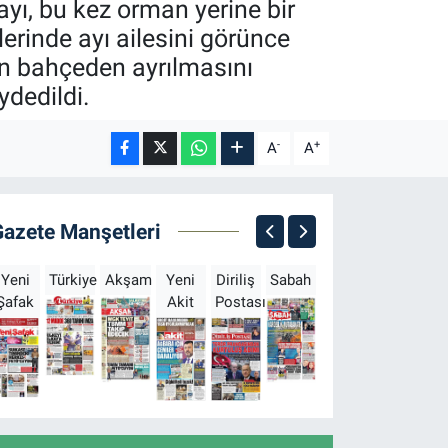
ayı, bu kez orman yerine bir
erinde ayı ailesini görünce
rın bahçeden ayrılmasını
ydedildi.
-
+
A
A
Gazete Manşetleri
Yeni
Türkiye
Akşam
Yeni
Diriliş
Sabah
Milliyet
Hürriyet
T
Şafak
Akit
Postası