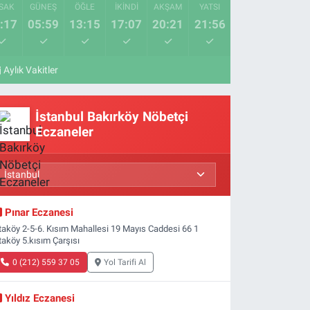
SAK
GÜNEŞ
ÖĞLE
İKINDI
AKŞAM
YATSI
:17
05:59
13:15
17:07
20:21
21:56
Aylık Vakitler
İstanbul Bakırköy Nöbetçi
Eczaneler
Pınar Eczanesi
taköy 2-5-6. Kısım Mahallesi 19 Mayıs Caddesi 66 1
taköy 5.kısım Çarşısı
0 (212) 559 37 05
Yol Tarifi Al
Yıldız Eczanesi