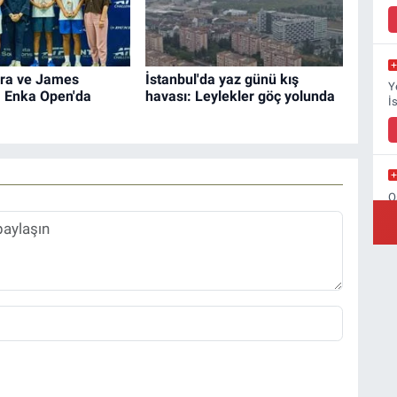
ra ve James
İstanbul'da yaz günü kış
Y
, Enka Open'da
havası: Leylekler göç yolunda
İ
O
B