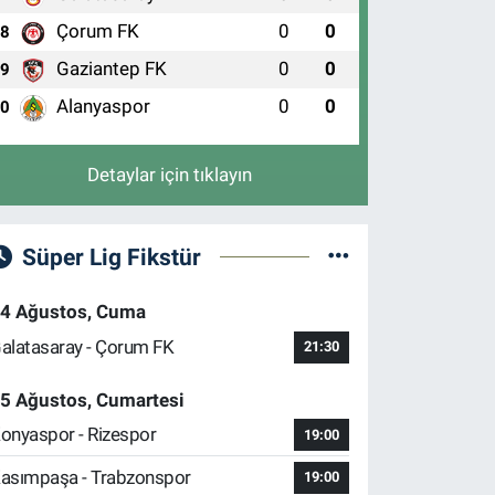
Çorum FK
0
0
8
Gaziantep FK
0
0
9
Alanyaspor
0
0
10
Detaylar için tıklayın
Süper Lig Fikstür
4 Ağustos, Cuma
alatasaray - Çorum FK
21:30
5 Ağustos, Cumartesi
onyaspor - Rizespor
19:00
asımpaşa - Trabzonspor
19:00