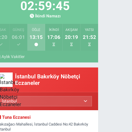
02:59:44
İkindi Namazı
SAK
GÜNEŞ
ÖĞLE
İKINDI
AKŞAM
YATSI
:20
06:01
13:15
17:06
20:19
21:52
Aylık Vakitler
İstanbul Bakırköy Nöbetçi
Eczaneler
Tuna Eczanesi
akızağacı Mahallesi, İstanbul Caddesi No:42 Bakırköy
stanbul