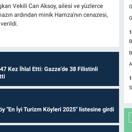
şkan Vekili Can Aksoy, ailesi ve yüzlerce
G
mazın ardından minik Hamza'nın cenazesi,
G
erildi.
1
B
B
A
 47 Kez İhlal Etti: Gazze’de 38 Filistinli
ti
1
S
y "En İyi Turizm Köyleri 2025" listesine girdi