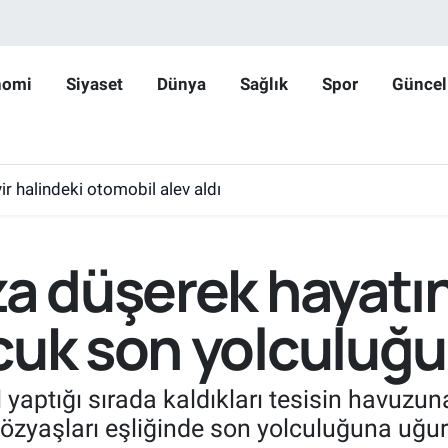
nomi
Siyaset
Dünya
Sağlık
Spor
Güncel
r halindeki otomobil alev aldı
za düşerek hayatı
cuk son yolculuğu
atil yaptığı sırada kaldıkları tesisin havu
özyaşları eşliğinde son yolculuğuna uğur