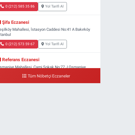
0 (212) 585 35 86
Yol Tarifi Al
Şifa Eczanesi
eşilköy Mahallesi, İstasyon Caddesi No:41 A Bakırköy
stanbul
0 (212) 573 59 67
Yol Tarifi Al
Referans Eczanesi
smaniye Mahallesi, Cami Sokak No:77 J Osmaniye
akırköy İstanbul
Tüm Nöbetçi Eczaneler
0 (212) 809 28 56
Yol Tarifi Al