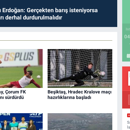
Erdoğan: Gerçekten barış isteniyorsa
ları derhal durdurulmalıdır
İM
04
ay, Çorum FK
Beşiktaş, Hradec Kralove maçı
ını sürdürdü
hazırlıklarına başladı
S
İ