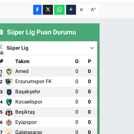
-
+
A
A
Süper Lig Puan Durumu
Süper Lig
#
Takım
O
P
Amed
0
0
1
Erzurumspor FK
0
0
2
Başakşehir
0
0
3
Kocaelispor
0
0
4
Beşiktaş
0
0
5
Eyüpspor
0
0
6
Galatasaray
0
0
7