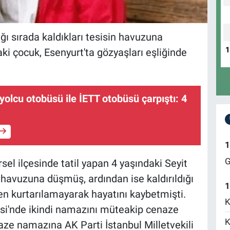
tığı sırada kaldıkları tesisin havuzuna
i çocuk, Esenyurt'ta gözyaşları eşliğinde
yolcu otobüsü ile İETT otobüsü çarpıştı: 4
1
G
rsel ilçesinde tatil yapan 4 yaşındaki Seyit
 havuzuna düşmüş, ardından ise kaldırıldığı
1
 kurtarılamayarak hayatını kaybetmişti.
K
isi'nde ikindi namazını müteakip cenaze
K
aze namazına AK Parti İstanbul Milletvekili