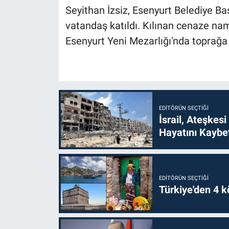
Seyithan İzsiz, Esenyurt Belediye Ba
vatandaş katıldı. Kılınan cenaze na
Esenyurt Yeni Mezarlığı'nda toprağa v
EDITÖRÜN SEÇTIĞI
İsrail, Ateşkesi
Hayatını Kaybet
EDITÖRÜN SEÇTIĞI
Türkiye'den 4 kö