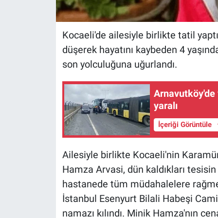
Kocaeli'de ailesiyle birlikte tatil yap
düşerek hayatını kaybeden 4 yaşındak
son yolculuğuna uğurlandı.
Arnavutköy'de 
yaralı
İçeriği Görüntüle
Ailesiyle birlikte Kocaeli'nin Karamü
Hamza Arvasi, dün kaldıkları tesisin
hastanede tüm müdahalelere rağmen
İstanbul Esenyurt Bilali Habeşi Cam
namazı kılındı. Minik Hamza'nın cen