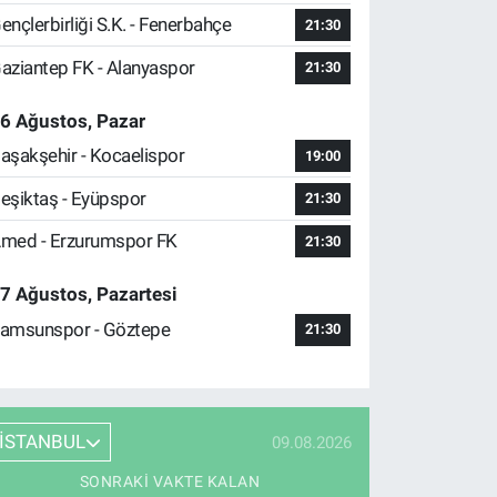
ençlerbirliği S.K. - Fenerbahçe
21:30
aziantep FK - Alanyaspor
21:30
6 Ağustos, Pazar
aşakşehir - Kocaelispor
19:00
eşiktaş - Eyüpspor
21:30
med - Erzurumspor FK
21:30
7 Ağustos, Pazartesi
amsunspor - Göztepe
21:30
İSTANBUL
09.08.2026
SONRAKI VAKTE KALAN