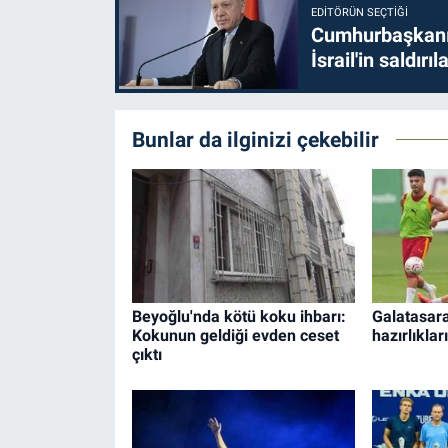
EDITÖRÜN SEÇTIĞI
Cumhurbaşkanı 
İsrail'in saldırı
Bunlar da ilginizi çekebilir
Beyoğlu'nda kötü koku ihbarı:
Galatasar
Kokunun geldiği evden ceset
hazırlıklar
çıktı