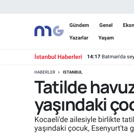
Nöbetçi Eczaneler
Gündem
Genel
Eko
Yazarlar
Yaşam
Hava Durumu
İstanbul Namaz Vakitleri
İstanbul Haberleri
14:17
Batman'da seyi
Trafik Durumu
HABERLER
ISTANBUL
Tatilde havu
Süper Lig Puan Durumu ve Fikstür
yaşındaki ço
Tüm Manşetler
Son Dakika Haberleri
Kocaeli'de ailesiyle birlikte t
yaşındaki çocuk, Esenyurt'ta g
Haber Arşivi