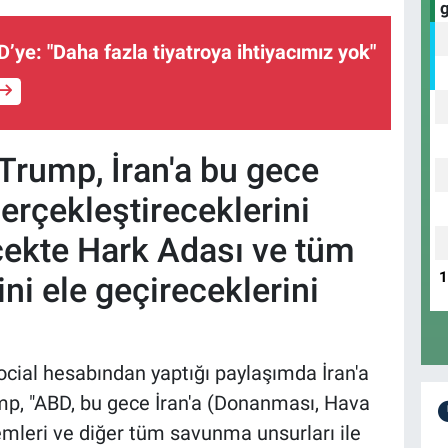
’ye: "Daha fazla tiyatroya ihtiyacımız yok"
rump, İran'a bu gece
 gerçekleştireceklerini
ecekte Hark Adası ve tüm
ini ele geçireceklerini
cial hesabından yaptığı paylaşımda İran'a
rump, "ABD, bu gece İran'a (Donanması, Hava
temleri ve diğer tüm savunma unsurları ile