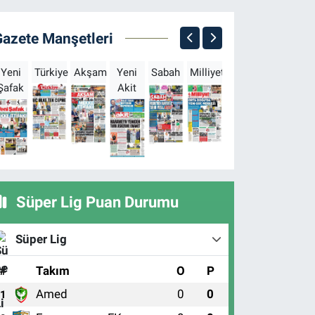
Gazete Manşetleri
Yeni
Türkiye
Akşam
Yeni
Sabah
Milliyet
Hürriyet
Türkgün
Şafak
Akit
B
Süper Lig Puan Durumu
Süper Lig
#
Takım
O
P
Amed
0
0
1