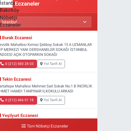
Eczaneler
Burak Eczanesi
evizlik Mahallesi Kırmızı Şebboy Sokak 15 A UZMANLAR
IP MERKEZİ YANI DERSHANELER SOKAĞI İSTANBUL
ADDESİ AÇIK OTOPARKIN SOKAĞI
0 (212) 583 28 03
Yol Tarifi Al
Tekin Eczanesi
artaltepe Mahallesi Mehmet Sait Sokak No:1 B İNCİRLİK
HMET HAMDİ TANPINAR İLKOKULU ARKASI
0 (212) 466 01 18
Yol Tarifi Al
Yeşilyurt Eczanesi
eşilyurt Mahallesi Sipahioğlu Caddesi 13 B
Tüm Nöbetçi Eczaneler