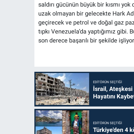
saldırı gücünün büyük bir kısmı yok o
uzak olmayan bir gelecekte Hark Adası
geçirecek ve petrol ve doğal gaz paz
tıpkı Venezuela’da yaptığımız gibi
son derece başarılı bir şekilde işliyor
EDITÖRÜN SEÇTIĞI
İsrail, Ateşkesi
Hayatını Kaybet
EDITÖRÜN SEÇTIĞI
Türkiye'den 4 kö