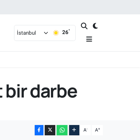
°
26
İstanbul
 bir darbe
-
+
A
A