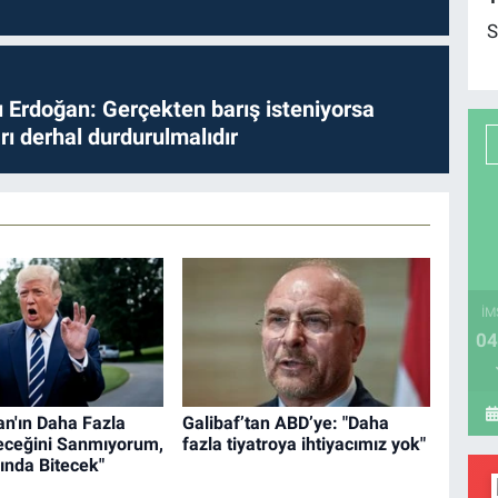
S
Erdoğan: Gerçekten barış isteniyorsa
ları derhal durdurulmalıdır
İM
04
an'ın Daha Fazla
Galibaf’tan ABD’ye: "Daha
eceğini Sanmıyorum,
fazla tiyatroya ihtiyacımız yok"
ında Bitecek"