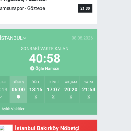
amsunspor - Göztepe
21:30
İSTANBUL
08.08.2026
SONRAKI VAKTE KALAN
40:57
Öğle Namazı
SAK
GÜNEŞ
ÖĞLE
İKINDI
AKŞAM
YATSI
:19
06:00
13:15
17:07
20:20
21:54
Aylık Vakitler
İstanbul Bakırköy Nöbetçi