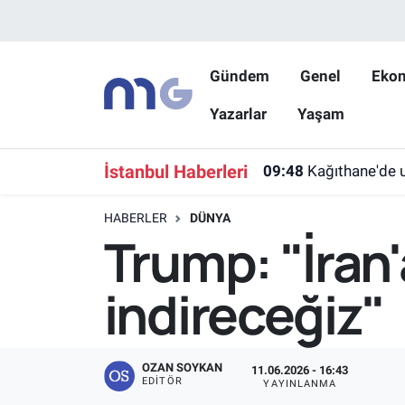
Nöbetçi Eczaneler
Gündem
Genel
Eko
Yazarlar
Yaşam
Hava Durumu
İstanbul Namaz Vakitleri
İstanbul Haberleri
09:48
Kağıthane'de u
Trafik Durumu
HABERLER
DÜNYA
Trump: "İran'
Süper Lig Puan Durumu ve Fikstür
indireceğiz"
Tüm Manşetler
Son Dakika Haberleri
OZAN SOYKAN
11.06.2026 - 16:43
EDITÖR
YAYINLANMA
Haber Arşivi