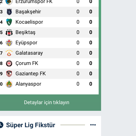
Erzurumspor FK
0
0
2
Başakşehir
0
0
3
Kocaelispor
0
0
4
Beşiktaş
0
0
5
Eyüpspor
0
0
6
Galatasaray
0
0
7
Çorum FK
0
0
8
Gaziantep FK
0
0
9
Alanyaspor
0
0
10
Detaylar için tıklayın
Süper Lig Fikstür