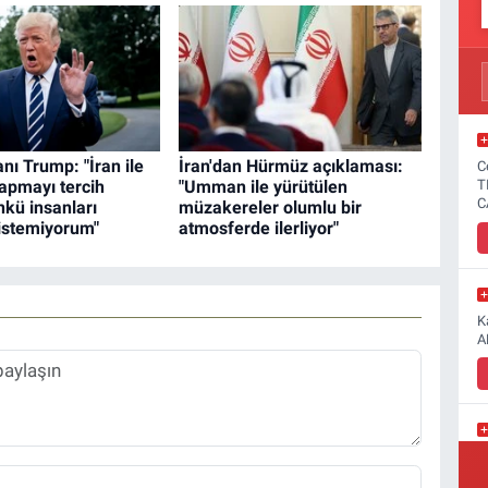
ı Trump: "İran ile
İran'dan Hürmüz açıklaması:
C
apmayı tercih
"Umman ile yürütülen
T
C
kü insanları
müzakereler olumlu bir
istemiyorum"
atmosferde ilerliyor"
K
A
Y