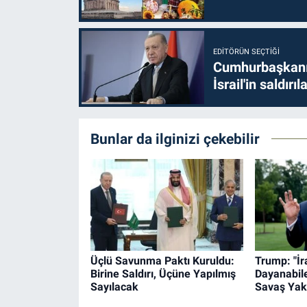
EDITÖRÜN SEÇTIĞI
Cumhurbaşkanı 
İsrail'in saldırı
Bunlar da ilginizi çekebilir
Üçlü Savunma Paktı Kuruldu:
Trump: "İr
Birine Saldırı, Üçüne Yapılmış
Dayanabil
Sayılacak
Savaş Yak