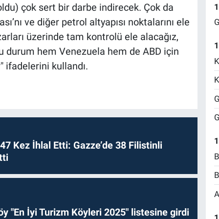
ldu) çok sert bir darbe indirecek. Çok da
1
’nı ve diğer petrol altyapısı noktalarını ele
G
arları üzerinde tam kontrolü ele alacağız,
1
. Bu durum hem Venezuela hem de ABD için
K
" ifadelerini kullandı.
K
G
G
1
 47 Kez İhlal Etti: Gazze’de 38 Filistinli
B
ti
B
A
y "En İyi Turizm Köyleri 2025" listesine girdi
1