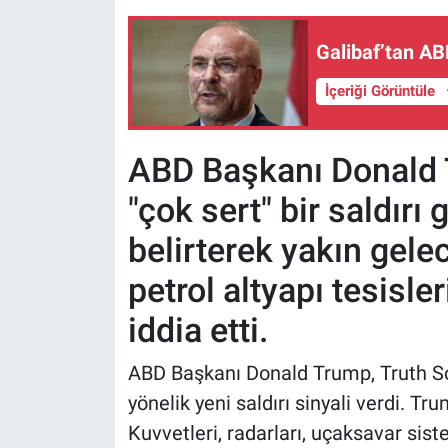
Galibaf’tan ABD
İçeriği Görüntüle
ABD Başkanı Donald T
"çok sert" bir saldırı
belirterek yakın gel
petrol altyapı tesisler
iddia etti.
ABD Başkanı Donald Trump, Truth So
yönelik yeni saldırı sinyali verdi. T
Kuvvetleri, radarları, uçaksavar sis