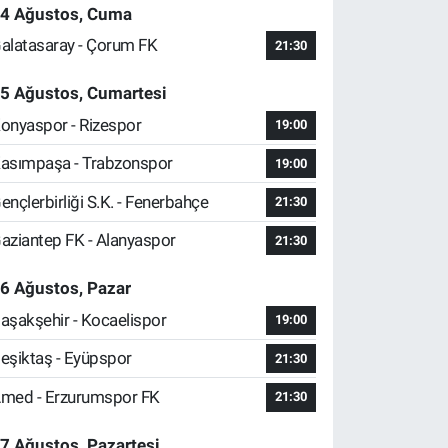
4 Ağustos, Cuma
alatasaray - Çorum FK
21:30
5 Ağustos, Cumartesi
onyaspor - Rizespor
19:00
asımpaşa - Trabzonspor
19:00
ençlerbirliği S.K. - Fenerbahçe
21:30
aziantep FK - Alanyaspor
21:30
6 Ağustos, Pazar
aşakşehir - Kocaelispor
19:00
eşiktaş - Eyüpspor
21:30
med - Erzurumspor FK
21:30
7 Ağustos, Pazartesi