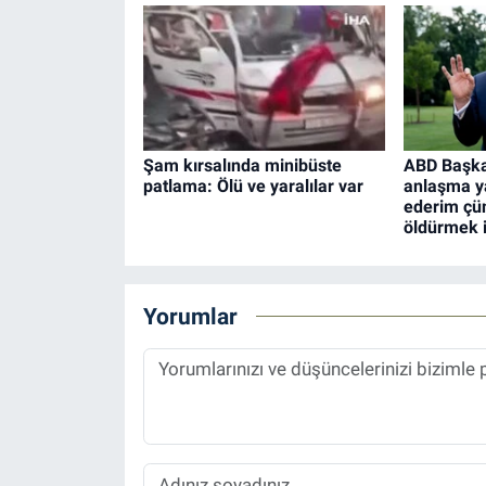
Şam kırsalında minibüste
ABD Başkan
patlama: Ölü ve yaralılar var
anlaşma y
ederim çün
öldürmek 
Yorumlar