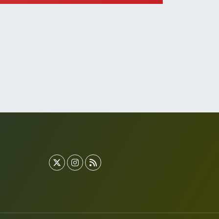
0 (212) 573 15 20
Yol Tarifi Al
Akvaryum Eczanesi
enlikköy Mahallesi Eski Halkalı Caddesi 33 Akvaryum
anı Akua Florya AVMm Zemin Kat
0 (212) 574 24 20
Yol Tarifi Al