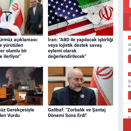
Hürmüz açıklaması:
İran: "ABD ile yapılacak işbirliği
e yürütülen
veya lojistik destek savaş
A
A
er olumlu bir
eylemi olarak
 ilerliyor"
değerlendirilecek"
Ş
K
üz Gerekçesiyle
Galibaf: "Zorbalık ve Şantaj
iden Vurdu
Dönemi Sona Erdi"
K
M
a