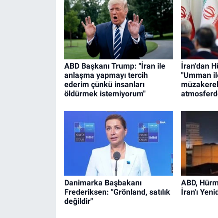
ABD Başkanı Trump: "İran ile
İran'dan 
anlaşma yapmayı tercih
"Umman il
ederim çünkü insanları
müzakerel
öldürmek istemiyorum"
atmosferde
Danimarka Başbakanı
ABD, Hürm
Frederiksen: "Grönland, satılık
İran'ı Yen
değildir"