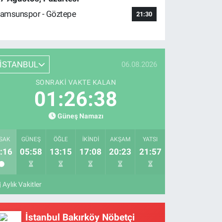
amsunspor - Göztepe
21:30
İSTANBUL
06.08.2026
SONRAKI VAKTE KALAN
01:26:37
Güneş Namazı
SAK
GÜNEŞ
ÖĞLE
İKINDI
AKŞAM
YATSI
:16
05:58
13:15
17:08
20:23
21:57
Aylık Vakitler
İstanbul Bakırköy Nöbetçi