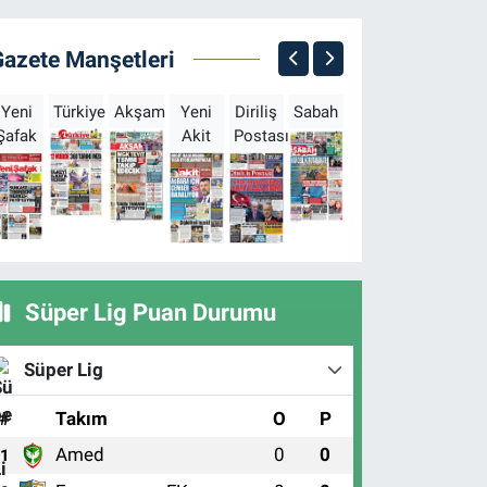
Gazete Manşetleri
Yeni
Türkiye
Akşam
Yeni
Diriliş
Sabah
Milliyet
Hürriyet
T
Şafak
Akit
Postası
Süper Lig Puan Durumu
Süper Lig
#
Takım
O
P
Amed
0
0
1