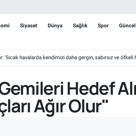
nomi
Siyaset
Dünya
Sağlık
Spor
Güncel
: 'Sıcak havalarda kendimizi daha gergin, sabırsız ve öfkeli h
 Gemileri Hedef 
arı Ağır Olur"