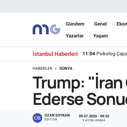
Nöbetçi Eczaneler
Gündem
Genel
Eko
Yazarlar
Yaşam
Hava Durumu
İstanbul Namaz Vakitleri
İstanbul Haberleri
11:04
Psikolog Çapar
Trafik Durumu
HABERLER
DÜNYA
Trump: "İran
Süper Lig Puan Durumu ve Fikstür
Ederse Sonuçl
Tüm Manşetler
Son Dakika Haberleri
OZAN SOYKAN
09.07.2026 - 09:32
EDITÖR
YAYINLANMA
Haber Arşivi