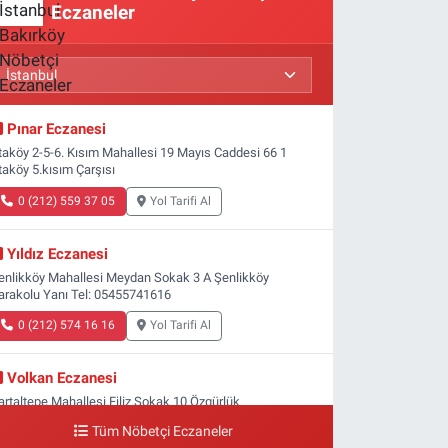
Eczaneler
Pınar Eczanesi
taköy 2-5-6. Kısım Mahallesi 19 Mayıs Caddesi 66 1
taköy 5.kısım Çarşısı
0 (212) 559 37 05
Yol Tarifi Al
Yıldız Eczanesi
enlikköy Mahallesi Meydan Sokak 3 A Şenlikköy
arakolu Yanı Tel: 05455741616
0 (212) 574 16 16
Yol Tarifi Al
Volkan Eczanesi
artaltepe Mahallesi Filiz Sokak 10 Özgürlük
eydanı,Bakırköy metrosu çıkışı,Kız meslek lisesi sokağı
Tüm Nöbetçi Eczaneler
şağısı