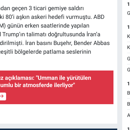
1
dan geçen 3 ticari gemiye saldırı
G
ki 80’i aşkın askeri hedefi vurmuştu. ABD
 günün erken saatlerinde yapılan
1
Trump’ın talimatı doğrultusunda İran’a
K
ildirilmişti. İran basını Buşehr, Bender Abbas
K
çeşitli bölgelerde patlama seslerinin
G
G
z açıklaması: "Umman ile yürütülen
1
umlu bir atmosferde ilerliyor"
B
B
A
1