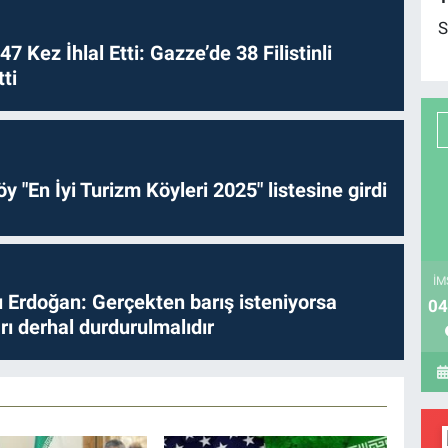
S
 47 Kez İhlal Etti: Gazze’de 38 Filistinli
ti
y "En İyi Turizm Köyleri 2025" listesine girdi
İM
Erdoğan: Gerçekten barış isteniyorsa
04
ları derhal durdurulmalıdır