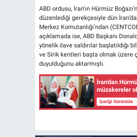
ABD ordusu, İran’ın Hürmüz Boğazı’n
düzenlediği gerekçesiyle dün İran’da
Merkez Komutanlığı’ndan (CENTCOM)
açıklamada ise, ABD Başkanı Donald 
yönelik ilave saldırılar başlatıldığı b
ve Sirik kentleri başta olmak üzere 
duyulduğunu aktarmıştı.
İran'dan Hürmü
müzakereler ol
İçeriği Görüntüle