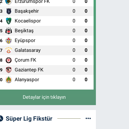
Erzurumspor FK
0
0
2
Başakşehir
0
0
3
Kocaelispor
0
0
4
Beşiktaş
0
0
5
Eyüpspor
0
0
6
Galatasaray
0
0
7
Çorum FK
0
0
8
Gaziantep FK
0
0
9
Alanyaspor
0
0
10
Detaylar için tıklayın
Süper Lig Fikstür