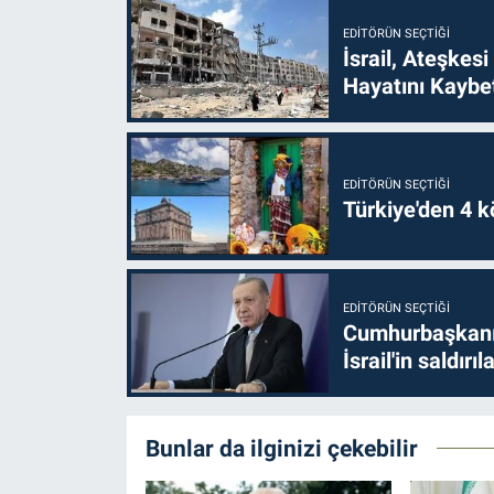
EDITÖRÜN SEÇTIĞI
İsrail, Ateşkesi
Hayatını Kaybet
EDITÖRÜN SEÇTIĞI
Türkiye'den 4 kö
EDITÖRÜN SEÇTIĞI
Cumhurbaşkanı 
İsrail'in saldırı
Bunlar da ilginizi çekebilir