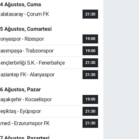
4 Ağustos, Cuma
alatasaray - Çorum FK
21:30
5 Ağustos, Cumartesi
onyaspor - Rizespor
19:00
asımpaşa - Trabzonspor
19:00
ençlerbirliği S.K. - Fenerbahçe
21:30
aziantep FK - Alanyaspor
21:30
6 Ağustos, Pazar
aşakşehir - Kocaelispor
19:00
eşiktaş - Eyüpspor
21:30
med - Erzurumspor FK
21:30
7 Ağustos, Pazartesi