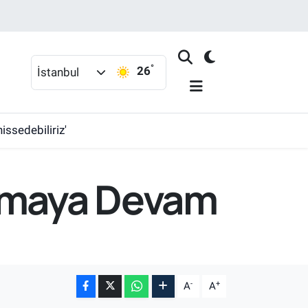
°
26
İstanbul
issedebiliriz'
Almaya Devam
-
+
A
A