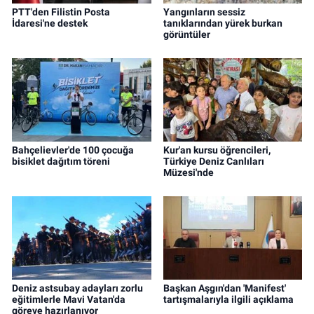
PTT'den Filistin Posta
Yangınların sessiz
İdaresi'ne destek
tanıklarından yürek burkan
görüntüler
Bahçelievler'de 100 çocuğa
Kur'an kursu öğrencileri,
bisiklet dağıtım töreni
Türkiye Deniz Canlıları
Müzesi'nde
Deniz astsubay adayları zorlu
Başkan Aşgın'dan 'Manifest'
eğitimlerle Mavi Vatan'da
tartışmalarıyla ilgili açıklama
göreve hazırlanıyor