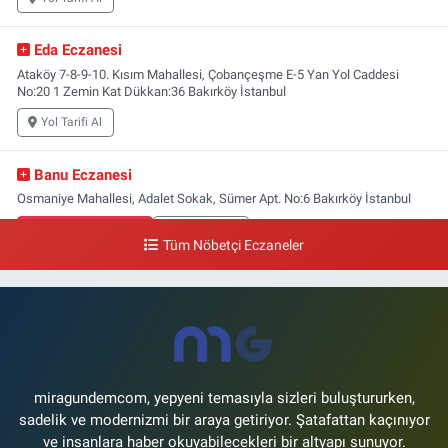
Eda Eczanesi
Ataköy 7-8-9-10. Kısım Mahallesi, Çobançeşme E-5 Yan Yol Caddesi
No:20 1 Zemin Kat Dükkan:36 Bakırköy İstanbul
Yol Tarifi Al
Banu Eczanesi
Osmaniye Mahallesi, Adalet Sokak, Sümer Apt. No:6 Bakırköy İstanbul
0 (212) 543 28 87
Yol Tarifi Al
Tüm Nöbetçi Eczaneler
Zuhuratbaba Eczanesi
Zuhuratbaba Mahallesi, Yüce Tarla Caddesi No:4 1-4 Zuhuratbaba
Bakırköy İstanbul
0 (212) 583 60 05
Yol Tarifi Al
miragundemcom, yepyeni temasıyla sizleri buluştururken,
Humay Eczanesi
sadelik ve modernizmi bir araya getiriyor. Şatafattan kaçınıyor
Kartaltepe Mahallesi, Umut Sokak No:17 A Bakırköy İstanbul
ve insanlara haber okuyabilecekleri bir altyapı sunuyor.