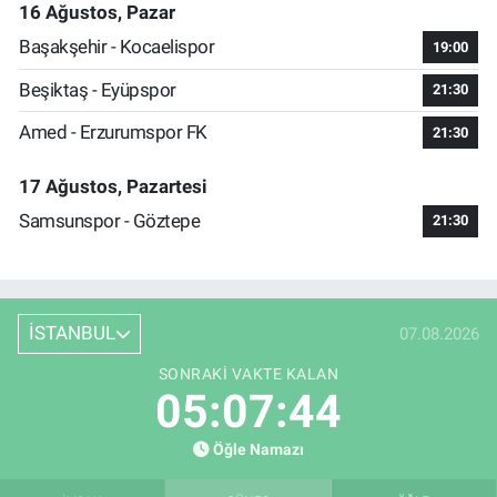
16 Ağustos, Pazar
Başakşehir - Kocaelispor
19:00
Beşiktaş - Eyüpspor
21:30
Amed - Erzurumspor FK
21:30
17 Ağustos, Pazartesi
Samsunspor - Göztepe
21:30
İSTANBUL
07.08.2026
SONRAKI VAKTE KALAN
05:07:43
Öğle Namazı