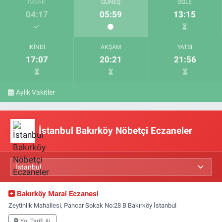
İMSAK
GÜNEŞ
ÖĞLE
04:17
05:59
13:15
İKINDI
AKŞAM
YATSI
17:07
20:21
21:56
Aylık Vakitler
İstanbul Bakırköy Nöbetçi Eczaneler
Bakırköy Maral Eczanesi
Zeytinlik Mahallesi, Pancar Sokak No:28 B Bakırköy İstanbul
Yol Tarifi Al