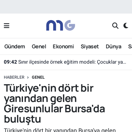
Nöbetçi Eczaneler
Hava Durumu
Gündem
Genel
Ekonomi
Siyaset
Dünya
S
İstanbul Namaz Vakitleri
09:42
Sınır ilçesinde örnek eğitim modeli: Çocuklar yazın ekran yerine etkinlikleri seçti
Trafik Durumu
HABERLER
GENEL
Süper Lig Puan Durumu ve Fikstür
Türkiye'nin dört bir
yanından gelen
Tüm Manşetler
Giresunlular Bursa'da
Son Dakika Haberleri
buluştu
Haber Arşivi
Türkiye'nin dört bir yanından Bursa'ya gelen