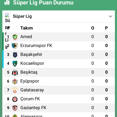
Süper Lig Puan Durumu
Süper Lig
#
Takım
O
P
Amed
0
0
1
Erzurumspor FK
0
0
2
Başakşehir
0
0
3
Kocaelispor
0
0
4
Beşiktaş
0
0
5
Eyüpspor
0
0
6
Galatasaray
0
0
7
Çorum FK
0
0
8
Gaziantep FK
0
0
9
Alanyaspor
0
0
10