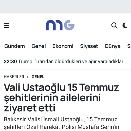
Nöbetçi Eczaneler
Hava Durumu
Gündem
Genel
Ekonomi
Siyaset
Dünya
S
İstanbul Namaz Vakitleri
22:30
Trump: "İran’dan öldürdükleri ve ağır yaraladıkları tüm kişiler için tazminat talep ediyorum"
Trafik Durumu
HABERLER
GENEL
Süper Lig Puan Durumu ve Fikstür
Vali Ustaoğlu 15 Temmuz
şehitlerinin ailelerini
Tüm Manşetler
ziyaret etti
Son Dakika Haberleri
Balıkesir Valisi İsmail Ustaoğlu, 15 Temmuz
şehitleri Özel Harekât Polisi Mustafa Serin'in
Haber Arşivi