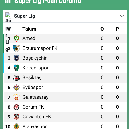
Süper Lig Puan Durumu
Süper Lig
#
Takım
O
P
Amed
0
0
1
Erzurumspor FK
0
0
2
Başakşehir
0
0
3
Kocaelispor
0
0
4
Beşiktaş
0
0
5
Eyüpspor
0
0
6
Galatasaray
0
0
7
Çorum FK
0
0
8
Gaziantep FK
0
0
9
Alanyaspor
0
0
10