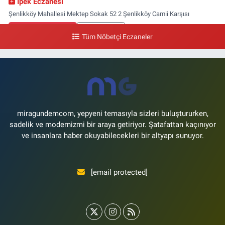
İpek Eczanesi
Şenlikköy Mahallesi Mektep Sokak 52 2 Şenlikköy Camii Karşısı
0 (212) 662 46 37
Yol Tarifi Al
Tüm Nöbetçi Eczaneler
Gün Eczanesi
Yeşilyurt Mahallesi Ekin Sokak 21B Yeşilyurt Onur Market Karşısı
0 (212) 573 70 76
Yol Tarifi Al
miragundemcom, yepyeni temasıyla sizleri buluştururken,
sadelik ve modernizmi bir araya getiriyor. Şatafattan kaçınıyor
ve insanlara haber okuyabilecekleri bir altyapı sunuyor.
[email protected]