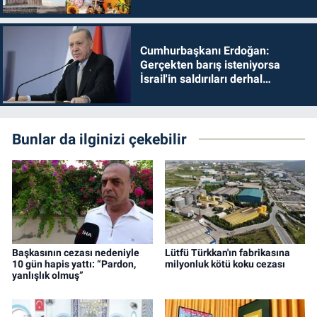
Cumhurbaşkanı Erdoğan:
Gerçekten barış isteniyorsa
İsrail'in saldırıları derhal
durdurulmalıdır
Bunlar da ilginizi çekebilir
Başkasının cezası nedeniyle
Lütfü Türkkan'ın fabrikasına
10 gün hapis yattı: “Pardon,
milyonluk kötü koku cezası
yanlışlık olmuş”