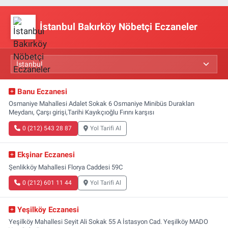
İstanbul Bakırköy Nöbetçi Eczaneler
Banu Eczanesi
Osmaniye Mahallesi Adalet Sokak 6 Osmaniye Minibüs Durakları
Meydanı, Çarşı girişi,Tarihi Kayıkçıoğlu Fırını karşısı
0 (212) 543 28 87
Yol Tarifi Al
Ekşinar Eczanesi
Şenlikköy Mahallesi Florya Caddesi 59C
0 (212) 601 11 44
Yol Tarifi Al
Yeşilköy Eczanesi
Yeşilköy Mahallesi Seyit Ali Sokak 55 A İstasyon Cad. Yeşilköy MADO