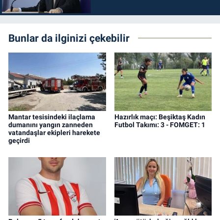
durdurulmalıdır
Bunlar da ilginizi çekebilir
Mantar tesisindeki ilaçlama
Hazırlık maçı: Beşiktaş Kadın
dumanını yangın zanneden
Futbol Takımı: 3 - FOMGET: 1
vatandaşlar ekipleri harekete
geçirdi