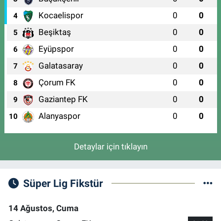
Kocaelispor
0
0
4
Beşiktaş
0
0
5
Eyüpspor
0
0
6
Galatasaray
0
0
7
Çorum FK
0
0
8
Gaziantep FK
0
0
9
Alanyaspor
0
0
10
Detaylar için tıklayın
Süper Lig Fikstür
14 Ağustos, Cuma