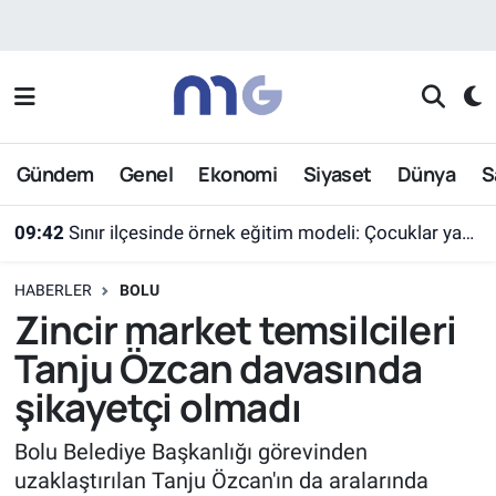
Nöbetçi Eczaneler
Hava Durumu
Gündem
Genel
Ekonomi
Siyaset
Dünya
S
İstanbul Namaz Vakitleri
09:42
Sınır ilçesinde örnek eğitim modeli: Çocuklar yazın ekran yerine etkinlikleri seçti
Trafik Durumu
HABERLER
BOLU
Süper Lig Puan Durumu ve Fikstür
Zincir market temsilcileri
Tanju Özcan davasında
Tüm Manşetler
şikayetçi olmadı
Son Dakika Haberleri
Bolu Belediye Başkanlığı görevinden
uzaklaştırılan Tanju Özcan'ın da aralarında
Haber Arşivi