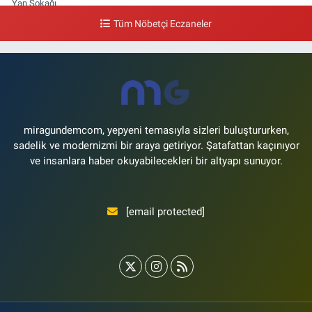
Yan Sokağı
Tüm Nöbetçi Eczaneler
0 (212) 571 71 77
Yol Tarifi Al
Lale Eczanesi
Ataköy 3-4-11. Kısım Mahallesi Dr. Remzi Kazancıgil Caddesi Ataköy
4.Kısım Çarşısı No:12 Ataköy 4.Kısım Çarşısı
0 (212) 559 99 99
Yol Tarifi Al
miragundemcom, yepyeni temasıyla sizleri buluştururken,
sadelik ve modernizmi bir araya getiriyor. Şatafattan kaçınıyor
ve insanlara haber okuyabilecekleri bir altyapı sunuyor.
[email protected]