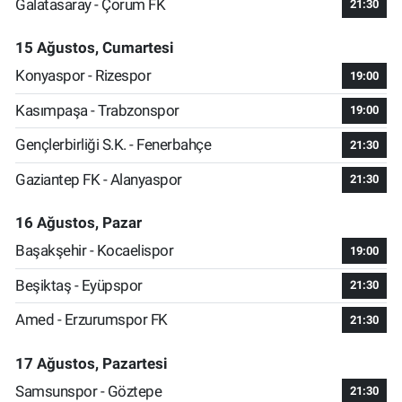
Galatasaray - Çorum FK
21:30
15 Ağustos, Cumartesi
Konyaspor - Rizespor
19:00
Kasımpaşa - Trabzonspor
19:00
Gençlerbirliği S.K. - Fenerbahçe
21:30
Gaziantep FK - Alanyaspor
21:30
16 Ağustos, Pazar
Başakşehir - Kocaelispor
19:00
Beşiktaş - Eyüpspor
21:30
Amed - Erzurumspor FK
21:30
17 Ağustos, Pazartesi
Samsunspor - Göztepe
21:30