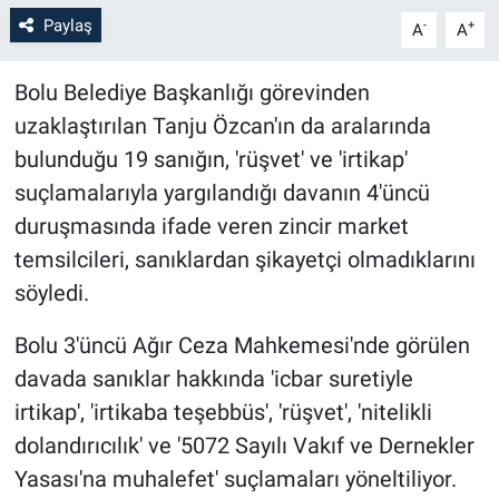
Paylaş
-
+
A
A
Bolu Belediye Başkanlığı görevinden
uzaklaştırılan Tanju Özcan'ın da aralarında
bulunduğu 19 sanığın, 'rüşvet' ve 'irtikap'
suçlamalarıyla yargılandığı davanın 4'üncü
duruşmasında ifade veren zincir market
temsilcileri, sanıklardan şikayetçi olmadıklarını
söyledi.
Bolu 3'üncü Ağır Ceza Mahkemesi'nde görülen
davada sanıklar hakkında 'icbar suretiyle
irtikap', 'irtikaba teşebbüs', 'rüşvet', 'nitelikli
dolandırıcılık' ve '5072 Sayılı Vakıf ve Dernekler
Yasası'na muhalefet' suçlamaları yöneltiliyor.