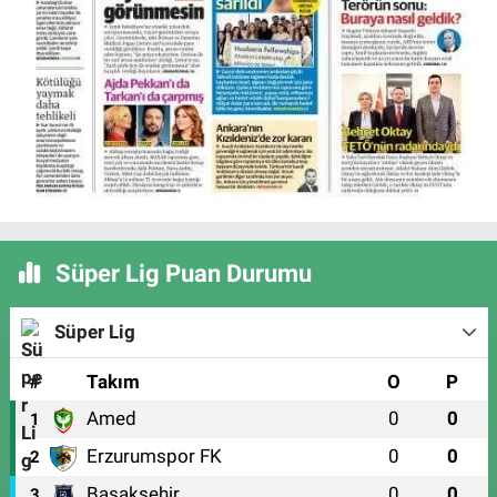
Süper Lig Puan Durumu
Süper Lig
#
Takım
O
P
Amed
0
0
1
Erzurumspor FK
0
0
2
Başakşehir
0
0
3