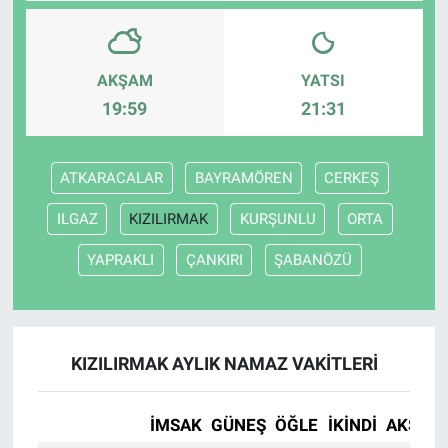
AKŞAM
YATSI
19:59
21:31
ATKARACALAR
BAYRAMÖREN
CERKEŞ
ILGAZ
KIZILIRMAK
KURŞUNLU
ORTA
YAPRAKLI
ÇANKIRI
ŞABANÖZÜ
KIZILIRMAK AYLIK NAMAZ VAKITLERI
İMSAK
GÜNEŞ
ÖĞLE
İKINDI
AKŞAM