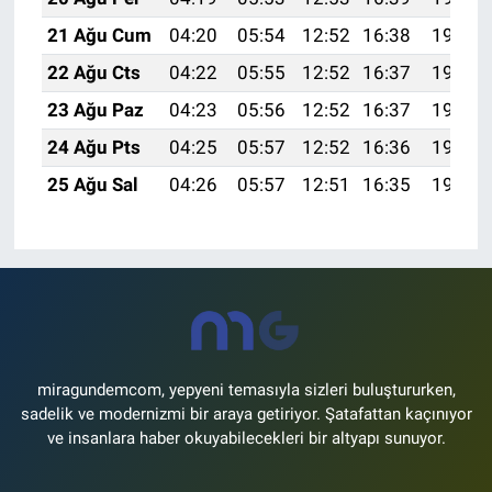
21 Ağu Cum
04:20
05:54
12:52
16:38
19:41
22 Ağu Cts
04:22
05:55
12:52
16:37
19:40
23 Ağu Paz
04:23
05:56
12:52
16:37
19:38
24 Ağu Pts
04:25
05:57
12:52
16:36
19:37
25 Ağu Sal
04:26
05:57
12:51
16:35
19:35
miragundemcom, yepyeni temasıyla sizleri buluştururken,
sadelik ve modernizmi bir araya getiriyor. Şatafattan kaçınıyor
ve insanlara haber okuyabilecekleri bir altyapı sunuyor.