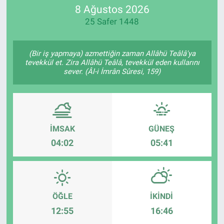
8 Ağustos 2026
25 Safer 1448
(Bir iş yapmaya) azmettiğin zaman Allâhü Teâlâ'ya
tevekkül et. Zira Allâhü Teâlâ, tevekkül eden kullarını
sever. (Âl-i İmrân Sûresi, 159)
İMSAK
GÜNEŞ
04:02
05:41
ÖĞLE
İKINDI
12:55
16:46