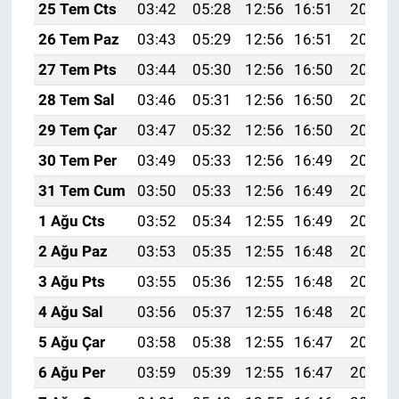
25 Tem Cts
03:42
05:28
12:56
16:51
20:13
26 Tem Paz
03:43
05:29
12:56
16:51
20:12
27 Tem Pts
03:44
05:30
12:56
16:50
20:12
28 Tem Sal
03:46
05:31
12:56
16:50
20:11
29 Tem Çar
03:47
05:32
12:56
16:50
20:10
30 Tem Per
03:49
05:33
12:56
16:49
20:09
31 Tem Cum
03:50
05:33
12:56
16:49
20:08
1 Ağu Cts
03:52
05:34
12:55
16:49
20:07
2 Ağu Paz
03:53
05:35
12:55
16:48
20:06
3 Ağu Pts
03:55
05:36
12:55
16:48
20:04
4 Ağu Sal
03:56
05:37
12:55
16:48
20:03
5 Ağu Çar
03:58
05:38
12:55
16:47
20:02
6 Ağu Per
03:59
05:39
12:55
16:47
20:01