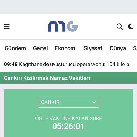
Nöbetçi Eczaneler
Hava Durumu
Gündem
Genel
Ekonomi
Siyaset
Dünya
S
İstanbul Namaz Vakitleri
09:48
Kağıthane'de uyuşturucu operasyonu: 104 kilo pregabalin ele geçirildi
Trafik Durumu
Çankiri Kizilirmak Namaz Vakitleri
Süper Lig Puan Durumu ve Fikstür
Tüm Manşetler
ÇANKIRI
Son Dakika Haberleri
ÖĞLE VAKTINE KALAN SÜRE
05:26:01
Haber Arşivi