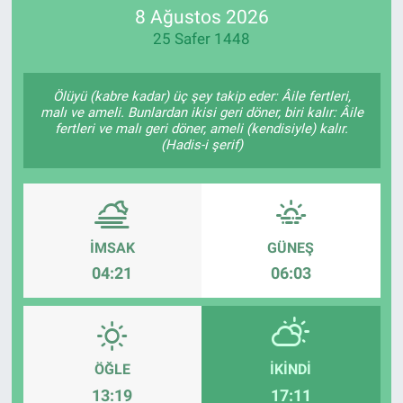
8 Ağustos 2026
25 Safer 1448
Ölüyü (kabre kadar) üç şey takip eder: Âile fertleri,
malı ve ameli. Bunlardan ikisi geri döner, biri kalır: Âile
fertleri ve malı geri döner, ameli (kendisiyle) kalır.
(Hadis-i şerif)
İMSAK
GÜNEŞ
04:21
06:03
ÖĞLE
İKINDI
13:19
17:11