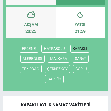
AKŞAM
YATSI
20:25
21:59
ERGENE
HAYRABOLU
KAPAKLI
M.EREĞLİSİ
MALKARA
SARAY
TEKİRDAĞ
ÇERKEZKÖY
ÇORLU
ŞARKÖY
KAPAKLI AYLIK NAMAZ VAKITLERI