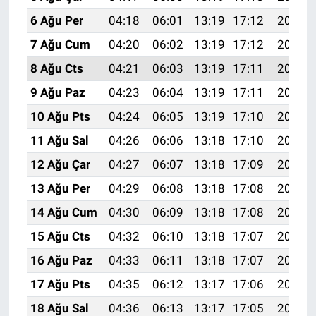
6 Ağu Per
04:18
06:01
13:19
17:12
20:27
7 Ağu Cum
04:20
06:02
13:19
17:12
20:26
8 Ağu Cts
04:21
06:03
13:19
17:11
20:25
9 Ağu Paz
04:23
06:04
13:19
17:11
20:24
10 Ağu Pts
04:24
06:05
13:19
17:10
20:22
11 Ağu Sal
04:26
06:06
13:18
17:10
20:21
12 Ağu Çar
04:27
06:07
13:18
17:09
20:20
13 Ağu Per
04:29
06:08
13:18
17:08
20:18
14 Ağu Cum
04:30
06:09
13:18
17:08
20:17
15 Ağu Cts
04:32
06:10
13:18
17:07
20:15
16 Ağu Paz
04:33
06:11
13:18
17:07
20:14
17 Ağu Pts
04:35
06:12
13:17
17:06
20:13
18 Ağu Sal
04:36
06:13
13:17
17:05
20:11