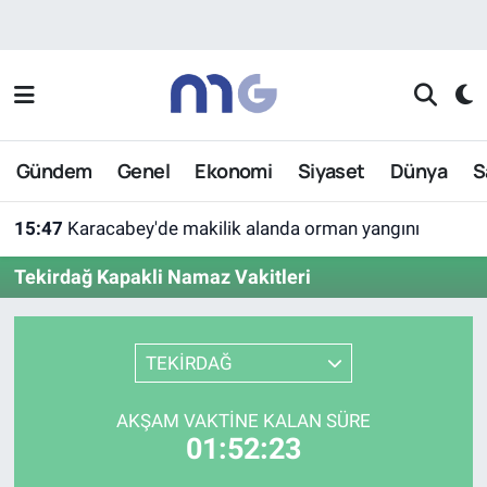
Nöbetçi Eczaneler
Hava Durumu
Gündem
Genel
Ekonomi
Siyaset
Dünya
S
İstanbul Namaz Vakitleri
15:47
Karacabey'de makilik alanda orman yangını
Trafik Durumu
Tekirdağ Kapakli Namaz Vakitleri
Süper Lig Puan Durumu ve Fikstür
Tüm Manşetler
TEKİRDAĞ
Son Dakika Haberleri
AKŞAM VAKTINE KALAN SÜRE
01:52:23
Haber Arşivi