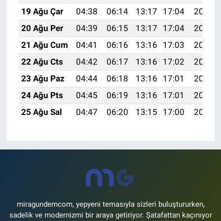
19 Ağu Çar
04:38
06:14
13:17
17:04
20:10
20 Ağu Per
04:39
06:15
13:17
17:04
20:08
21 Ağu Cum
04:41
06:16
13:16
17:03
20:07
22 Ağu Cts
04:42
06:17
13:16
17:02
20:05
23 Ağu Paz
04:44
06:18
13:16
17:01
20:04
24 Ağu Pts
04:45
06:19
13:16
17:01
20:02
25 Ağu Sal
04:47
06:20
13:15
17:00
20:01
miragundemcom, yepyeni temasıyla sizleri buluştururken,
sadelik ve modernizmi bir araya getiriyor. Şatafattan kaçınıyor