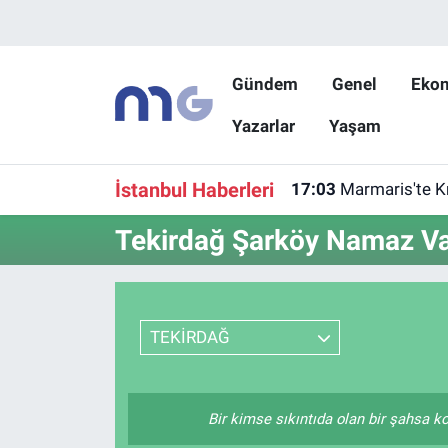
Nöbetçi Eczaneler
Gündem
Genel
Eko
Yazarlar
Yaşam
Hava Durumu
İstanbul Namaz Vakitleri
İstanbul Haberleri
17:03
Marmaris'te K
Trafik Durumu
Tekirdağ Şarköy Namaz Vak
Süper Lig Puan Durumu ve Fikstür
Tüm Manşetler
TEKİRDAĞ
Son Dakika Haberleri
Bir kimse sıkıntıda olan bir şahsa ko
Haber Arşivi