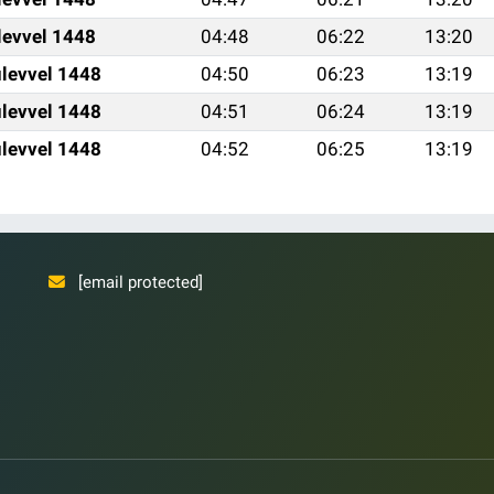
levvel 1448
04:48
06:22
13:20
levvel 1448
04:50
06:23
13:19
levvel 1448
04:51
06:24
13:19
levvel 1448
04:52
06:25
13:19
[email protected]