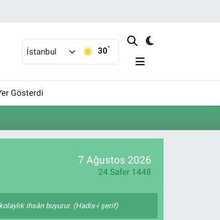
°
30
İstanbul
Yer Gösterdi
7 Ağustos 2026
24 Safer 1448
olaylık ihsân buyurur. (Hadis-i şerif)