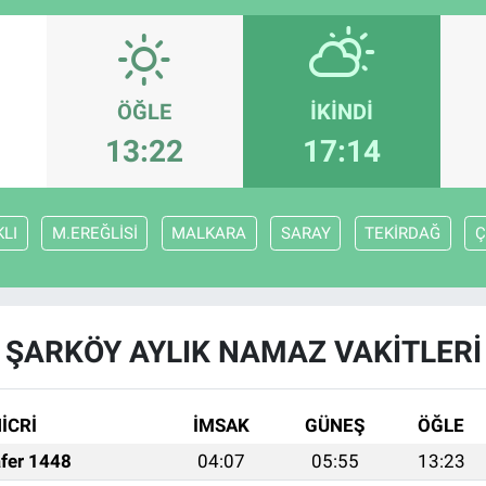
ÖĞLE
İKINDI
13:22
17:14
LI
M.EREĞLİSİ
MALKARA
SARAY
TEKİRDAĞ
Ç
ŞARKÖY AYLIK NAMAZ VAKITLERI
İCRİ
İMSAK
GÜNEŞ
ÖĞLE
fer 1448
04:07
05:55
13:23