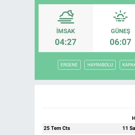
İMSAK
GÜNEŞ
04:27
06:07
ERGENE
HAYRABOLU
KAPAK
H
25 Tem Cts
11 Sa