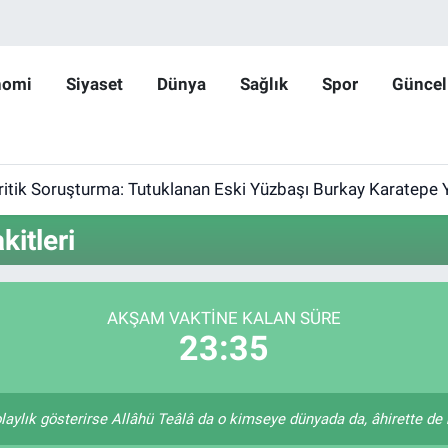
nomi
Siyaset
Dünya
Sağlık
Spor
Güncel
ritik Soruşturma: Tutuklanan Eski Yüzbaşı Burkay Karatepe 
itleri
AKŞAM VAKTINE KALAN SÜRE
23:35
laylık gösterirse Allâhü Teâlâ da o kimseye dünyada da, âhirette de k