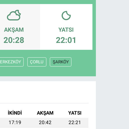
AKŞAM
YATSI
20:28
22:01
ERKEZKÖY
ÇORLU
ŞARKÖY
İKINDI
AKŞAM
YATSI
17:19
20:42
22:21