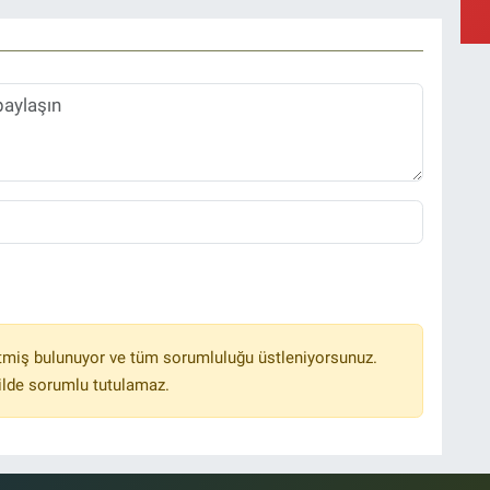
Y
A
C
Ç
tmiş bulunuyor ve tüm sorumluluğu üstleniyorsunuz.
ilde sorumlu tutulamaz.