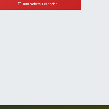
eşilköy MADO Yan Sokağı
Tüm Nöbetçi Eczaneler
0 (212) 571 71 77
Yol Tarifi Al
Lale Eczanesi
taköy 3-4-11. Kısım Mahallesi Dr. Remzi Kazancıgil
addesi Ataköy 4.Kısım Çarşısı No:12 Ataköy 4.Kısım
arşısı
0 (212) 559 99 99
Yol Tarifi Al