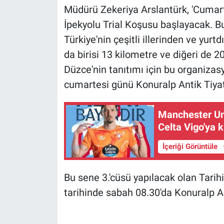
Müdürü Zekeriya Arslantürk, 'Cumart
İpekyolu Trial Koşusu başlayacak. B
Türkiye'nin çeşitli illerinden ve yur
da birisi 13 kilometre ve diğeri de 2
Düzce'nin tanıtımı için bu organizas
cumartesi günü Konuralp Antik Tiyatr
Manchester Unit
Celta Vigo'ya k
İçeriği Görüntüle
Bu sene 3.'cüsü yapılacak olan Tarih
tarihinde sabah 08.30'da Konuralp A