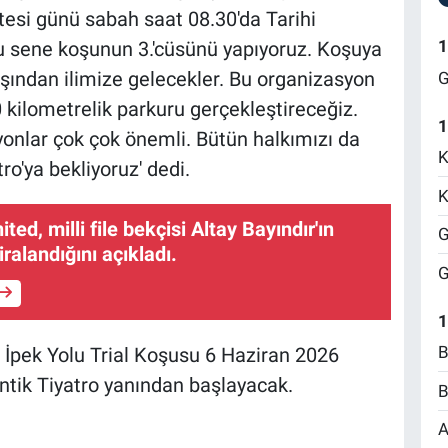
esi günü sabah saat 08.30'da Tarihi
1
u sene koşunun 3.'cüsünü yapıyoruz. Koşuya
tdışından ilimize gelecekler. Bu organizasyon
G
0 kilometrelik parkuru gerçekleştireceğiz.
1
yonlar çok çok önemli. Bütün halkımızı da
K
o'ya bekliyoruz' dedi.
K
ed, milli file bekçisi Altay Bayındır'ın
G
iralandığını açıkladı.
G
1
B
i İpek Yolu Trial Koşusu 6 Haziran 2026
ntik Tiyatro yanından başlayacak.
B
A