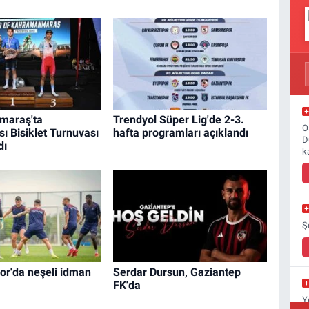
maraş'ta
Trendyol Süper Lig'de 2-3.
O
sı Bisiklet Turnuvası
hafta programları açıklandı
D
dı
k
Ş
or'da neşeli idman
Serdar Dursun, Gaziantep
FK'da
Y