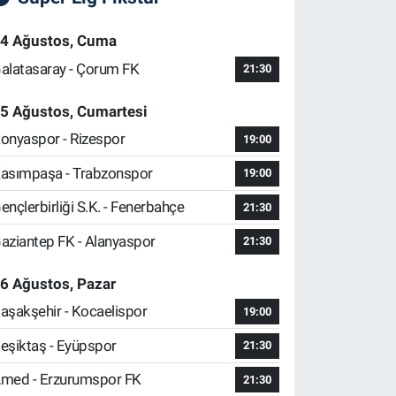
4 Ağustos, Cuma
alatasaray - Çorum FK
21:30
5 Ağustos, Cumartesi
onyaspor - Rizespor
19:00
asımpaşa - Trabzonspor
19:00
ençlerbirliği S.K. - Fenerbahçe
21:30
aziantep FK - Alanyaspor
21:30
6 Ağustos, Pazar
aşakşehir - Kocaelispor
19:00
eşiktaş - Eyüpspor
21:30
med - Erzurumspor FK
21:30