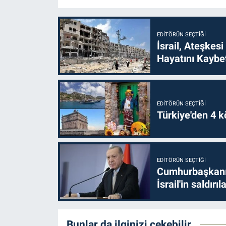
EDITÖRÜN SEÇTIĞI
İsrail, Ateşkesi
Hayatını Kaybet
EDITÖRÜN SEÇTIĞI
Türkiye'den 4 kö
EDITÖRÜN SEÇTIĞI
Cumhurbaşkanı 
İsrail'in saldırı
Bunlar da ilginizi çekebilir