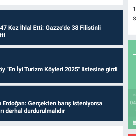
1
S
 47 Kez İhlal Etti: Gazze’de 38 Filistinli
ti
y "En İyi Turizm Köyleri 2025" listesine girdi
İM
Erdoğan: Gerçekten barış isteniyorsa
04
ları derhal durdurulmalıdır