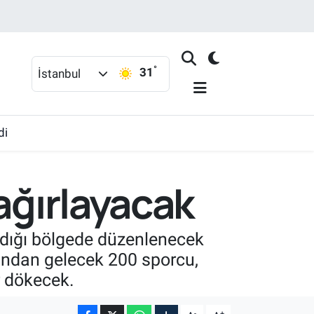
°
31
İstanbul
di
ağırlayacak
aldığı bölgede düzenlenecek
ışından gelecek 200 sporcu,
er dökecek.
-
+