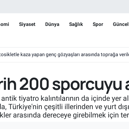
nomi
Siyaset
Dünya
Sağlık
Spor
Güncel
tosikletle kaza yapan genç gözyaşları arasında toprağa veril
arih 200 sporcuyu 
ntik tiyatro kalıntılarının da içinde yer 
a, Türkiye'nin çeşitli illerinden ve yurt d
likler arasında dereceye girebilmek için t