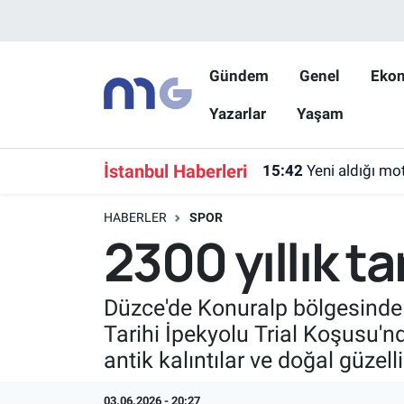
Nöbetçi Eczaneler
Gündem
Genel
Eko
Yazarlar
Yaşam
Hava Durumu
İstanbul Namaz Vakitleri
İstanbul Haberleri
15:42
Yeni aldığı mo
Trafik Durumu
HABERLER
SPOR
2300 yıllık t
Süper Lig Puan Durumu ve Fikstür
Tüm Manşetler
Düzce'de Konuralp bölgesinde a
Tarihi İpekyolu Trial Koşusu'nd
Son Dakika Haberleri
antik kalıntılar ve doğal güzel
Haber Arşivi
03.06.2026 - 20:27