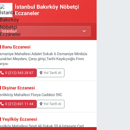
İstanbul Bakırköy Nöbetçi
Eczaneler
Banu Eczanesi
smaniye Mahallesi Adalet Sokak 6 Osmaniye Minibüs
urakları Meydanı, Çarşı girişi,Tarihi Kayıkçıoğlu Fırını
arşısı
0 (212) 543 28 87
Yol Tarifi Al
Ekşinar Eczanesi
enlikköy Mahallesi Florya Caddesi 59C
0 (212) 601 11 44
Yol Tarifi Al
Yeşilköy Eczanesi
eşilköy Mahallesi Seyit Ali Sokak 55 A İstasyon Cad.