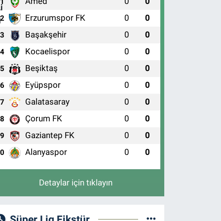
Amed
0
0
1
Erzurumspor FK
0
0
2
Başakşehir
0
0
3
Kocaelispor
0
0
4
Beşiktaş
0
0
5
Eyüpspor
0
0
6
Galatasaray
0
0
7
Çorum FK
0
0
8
Gaziantep FK
0
0
9
Alanyaspor
0
0
10
Detaylar için tıklayın
Süper Lig Fikstür