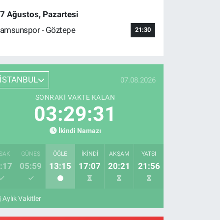
7 Ağustos, Pazartesi
amsunspor - Göztepe
21:30
İSTANBUL
07.08.2026
SONRAKI VAKTE KALAN
03:29:30
İkindi Namazı
SAK
GÜNEŞ
ÖĞLE
İKINDI
AKŞAM
YATSI
:17
05:59
13:15
17:07
20:21
21:56
Aylık Vakitler