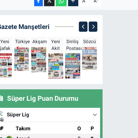
A
A
Gazete Manşetleri
Yeni
Türkiye
Akşam
Yeni
Diriliş
Sözcü
Sabah
Milliyet
H
Şafak
Akit
Postası
Süper Lig Puan Durumu
Süper Lig
#
Takım
O
P