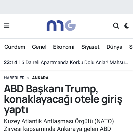
Nöbetçi Eczaneler
Hava Durumu
Gündem
Genel
Ekonomi
Siyaset
Dünya
S
İstanbul Namaz Vakitleri
23:14
16 Daireli Apartmanda Korku Dolu Anlar! Mahsur Kalanlar Kurtarıldı
Trafik Durumu
HABERLER
ANKARA
Süper Lig Puan Durumu ve Fikstür
ABD Başkanı Trump,
konaklayacağı otele giriş
Tüm Manşetler
yaptı
Son Dakika Haberleri
Kuzey Atlantik Antlaşması Örgütü (NATO)
Zirvesi kapsamında Ankara'ya gelen ABD
Haber Arşivi