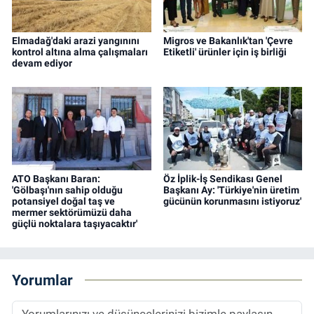
Elmadağ'daki arazi yangınını
Migros ve Bakanlık'tan 'Çevre
kontrol altına alma çalışmaları
Etiketli' ürünler için iş birliği
devam ediyor
ATO Başkanı Baran:
Öz İplik-İş Sendikası Genel
'Gölbaşı'nın sahip olduğu
Başkanı Ay: 'Türkiye'nin üretim
potansiyel doğal taş ve
gücünün korunmasını istiyoruz'
mermer sektörümüzü daha
güçlü noktalara taşıyacaktır'
Yorumlar