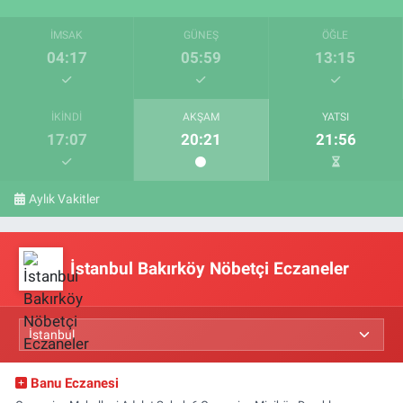
İMSAK
GÜNEŞ
ÖĞLE
04:17
05:59
13:15
İKINDI
AKŞAM
YATSI
17:07
20:21
21:56
Aylık Vakitler
İstanbul Bakırköy Nöbetçi Eczaneler
Banu Eczanesi