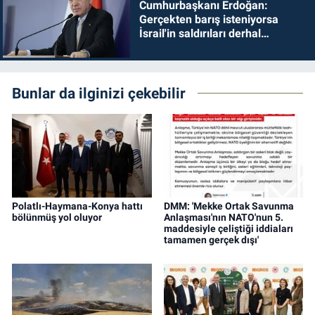
Cumhurbaşkanı Erdoğan:
Gerçekten barış isteniyorsa
İsrail'in saldırıları derhal
durdurulmalıdır
Bunlar da ilginizi çekebilir
Polatlı-Haymana-Konya hattı
DMM: 'Mekke Ortak Savunma
bölünmüş yol oluyor
Anlaşması'nın NATO'nun 5.
maddesiyle çeliştiği iddiaları
tamamen gerçek dışı'