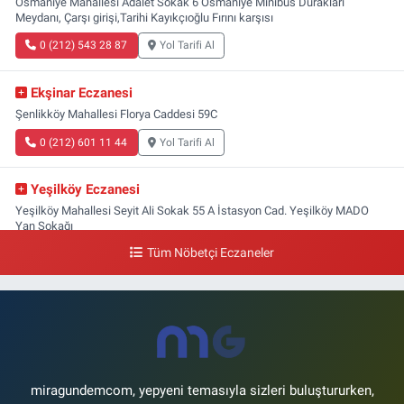
Osmaniye Mahallesi Adalet Sokak 6 Osmaniye Minibüs Durakları
Meydanı, Çarşı girişi,Tarihi Kayıkçıoğlu Fırını karşısı
0 (212) 543 28 87
Yol Tarifi Al
Ekşinar Eczanesi
Şenlikköy Mahallesi Florya Caddesi 59C
0 (212) 601 11 44
Yol Tarifi Al
Yeşilköy Eczanesi
Yeşilköy Mahallesi Seyit Ali Sokak 55 A İstasyon Cad. Yeşilköy MADO
Yan Sokağı
Tüm Nöbetçi Eczaneler
0 (212) 571 71 77
Yol Tarifi Al
Lale Eczanesi
Ataköy 3-4-11. Kısım Mahallesi Dr. Remzi Kazancıgil Caddesi Ataköy
4.Kısım Çarşısı No:12 Ataköy 4.Kısım Çarşısı
0 (212) 559 99 99
Yol Tarifi Al
miragundemcom, yepyeni temasıyla sizleri buluştururken,