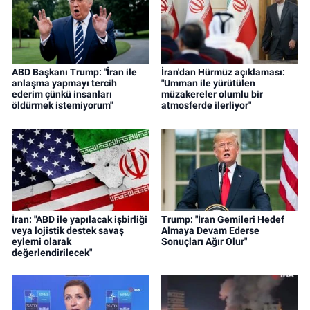
ABD Başkanı Trump: "İran ile
İran'dan Hürmüz açıklaması:
anlaşma yapmayı tercih
"Umman ile yürütülen
ederim çünkü insanları
müzakereler olumlu bir
öldürmek istemiyorum"
atmosferde ilerliyor"
İran: "ABD ile yapılacak işbirliği
Trump: "İran Gemileri Hedef
veya lojistik destek savaş
Almaya Devam Ederse
eylemi olarak
Sonuçları Ağır Olur"
değerlendirilecek"