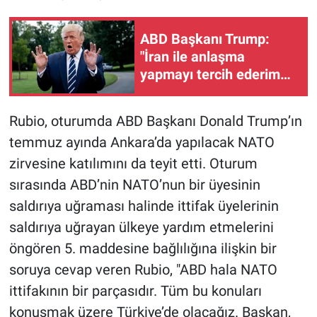
ABD Başkanı Trump:
"İran ile anlaşma
yapmayı tercih ederim
çünkü insanları öldürmek
istemiyorum"
Rubio, oturumda ABD Başkanı Donald Trump’ın
temmuz ayında Ankara’da yapılacak NATO
zirvesine katılımını da teyit etti. Oturum
sırasında ABD’nin NATO’nun bir üyesinin
saldırıya uğraması halinde ittifak üyelerinin
saldırıya uğrayan ülkeye yardım etmelerini
öngören 5. maddesine bağlılığına ilişkin bir
soruya cevap veren Rubio, "ABD hala NATO
ittifakının bir parçasıdır. Tüm bu konuları
konuşmak üzere Türkiye’de olacağız. Başkan,