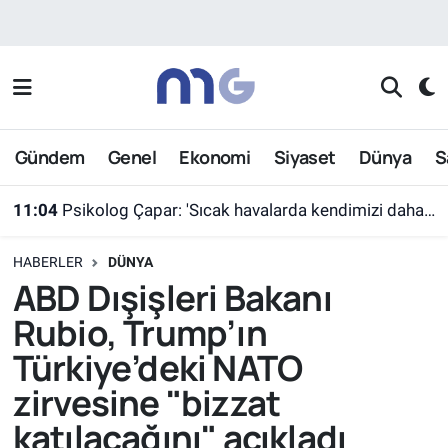
Nöbetçi Eczaneler
Hava Durumu
Gündem
Genel
Ekonomi
Siyaset
Dünya
S
İstanbul Namaz Vakitleri
11:04
Psikolog Çapar: 'Sıcak havalarda kendimizi daha gergin, sabırsız ve öfkeli hissedebiliriz'
Trafik Durumu
HABERLER
DÜNYA
Süper Lig Puan Durumu ve Fikstür
ABD Dışişleri Bakanı
Rubio, Trump’ın
Tüm Manşetler
Türkiye’deki NATO
Son Dakika Haberleri
zirvesine "bizzat
katılacağını" açıkladı
Haber Arşivi