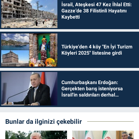
İsrail, Ateşkesi 47 Kez İhlal Etti:
Gazze’de 38 Filistinli Hayatını
Kaybetti
Türkiye'den 4 köy "En İyi Turizm
Köyleri 2025" listesine girdi
Cumhurbaşkanı Erdoğan:
Gerçekten barış isteniyorsa
İsrail'in saldırıları derhal
durdurulmalıdır
Bunlar da ilginizi çekebilir