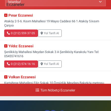
Pınar Eczanesi
Ataköy 2-5-6. Kısım Mahallesi 19 Mayıs Caddesi 66 1 Ataköy 5.kısım
Çarşısı
0 (212) 559 37 05
Yol Tarifi Al
Yıldız Eczanesi
Şenlikköy Mahallesi Meydan Sokak 3 A Şenlikköy Karakolu Yanı Tel:
05455741616
0 (212) 574 16 16
Yol Tarifi Al
Volkan Eczanesi
Kartaltepe Mahallesi Filiz Sokak 10 Özgürlük Meydanı,Bakırköy metrosu
çıkışı,Kız meslek lisesi sokağı aşağısı
Tüm Nöbetçi Eczaneler
0 (533) 496 36 65
Yol Tarifi Al
Yeni Hayat Eczanesi