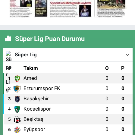
Süper Lig Puan Durumu
Süper Lig
#
Takım
O
P
Amed
0
0
1
Erzurumspor FK
0
0
2
Başakşehir
0
0
3
Kocaelispor
0
0
4
Beşiktaş
0
0
5
Eyüpspor
0
0
6