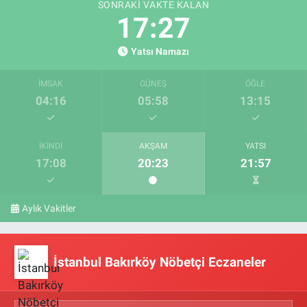
SONRAKI VAKTE KALAN
17:26
Yatsı Namazı
İMSAK
GÜNEŞ
ÖĞLE
04:16
05:58
13:15
İKINDI
AKŞAM
YATSI
17:08
20:23
21:57
Aylık Vakitler
İstanbul Bakırköy Nöbetçi Eczaneler