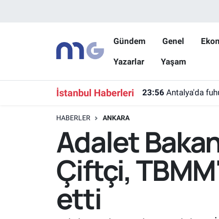
Nöbetçi Eczaneler
Gündem
Genel
Eko
Yazarlar
Yaşam
Hava Durumu
İstanbul Namaz Vakitleri
İstanbul Haberleri
23:56
Antalya'da fu
Trafik Durumu
HABERLER
ANKARA
Adalet Bakanı
Süper Lig Puan Durumu ve Fikstür
Çiftçi, TBMM'
Tüm Manşetler
etti
Son Dakika Haberleri
Haber Arşivi