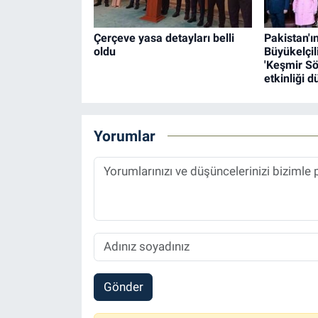
Çerçeve yasa detayları belli
Pakistan'ı
oldu
Büyükelçil
'Keşmir S
etkinliği 
Yorumlar
Gönder