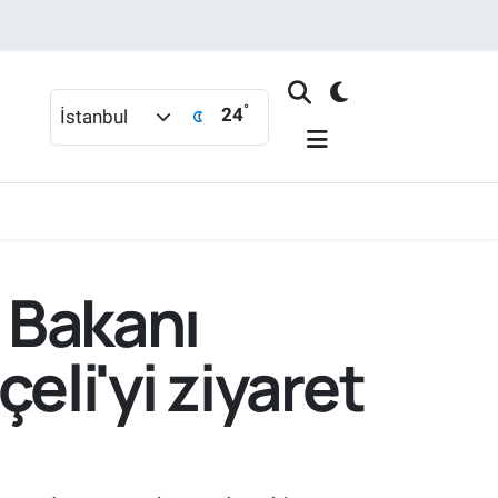
°
24
İstanbul
i Bakanı
eli'yi ziyaret