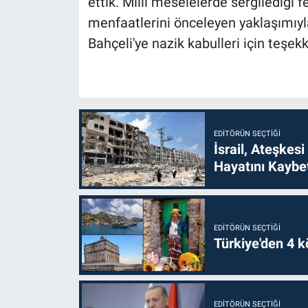
ettik. Milli meselelerde sergilediği 
menfaatlerini önceleyen yaklaşımıyl
Bahçeli'ye nazik kabulleri için teşekk
EDITÖRÜN SEÇTIĞI
İsrail, Ateşkesi
Hayatını Kaybet
EDITÖRÜN SEÇTIĞI
Türkiye'den 4 kö
EDITÖRÜN SEÇTIĞI