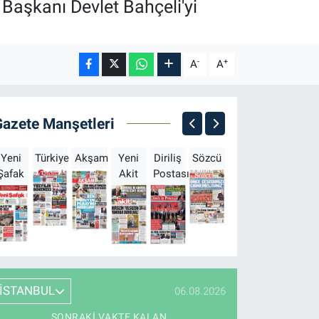
 Başkanı Devlet Bahçeli'yi
-
+
A
A
Gazete Manşetleri
Yeni
Türkiye
Akşam
Yeni
Diriliş
Sözcü
Sabah
Milliyet
H
Şafak
Akit
Postası
İSTANBUL
06.08.2026
SONRAKI VAKTE KALAN