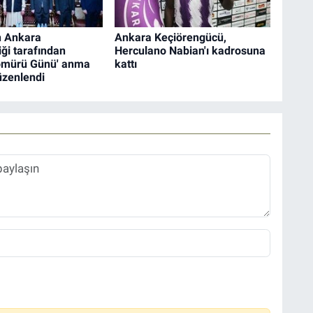
n Ankara
Ankara Keçiörengücü,
iği tarafından
Herculano Nabian'ı kadrosuna
ömürü Günü' anma
kattı
düzenlendi