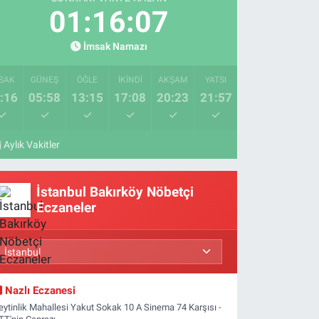
01:16:06
İmsak Namazı
SAK
GÜNEŞ
ÖĞLE
İKINDI
AKŞAM
YATSI
:16
05:58
13:15
17:08
20:23
21:57
Aylık Vakitler
İstanbul Bakırköy Nöbetçi
Eczaneler
Nazlı Eczanesi
eytinlik Mahallesi Yakut Sokak 10 A Sinema 74 Karşısı -