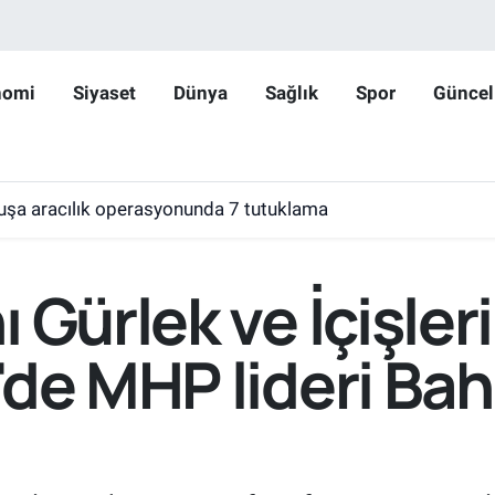
nomi
Siyaset
Dünya
Sağlık
Spor
Güncel
huşa aracılık operasyonunda 7 tutuklama
 Gürlek ve İçişler
de MHP lideri Bahç