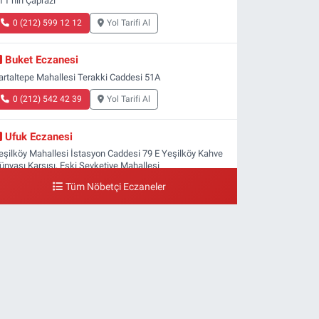
TT'nin Çaprazı
0 (212) 599 12 12
Yol Tarifi Al
Buket Eczanesi
artaltepe Mahallesi Terakki Caddesi 51A
0 (212) 542 42 39
Yol Tarifi Al
Ufuk Eczanesi
eşilköy Mahallesi İstasyon Caddesi 79 E Yeşilköy Kahve
ünyası Karşısı, Eski Şevketiye Mahallesi
Tüm Nöbetçi Eczaneler
0 (212) 663 03 25
Yol Tarifi Al
Nimet Eczanesi
asınköy Mahallesi Yan Sokak 1-1 A Şenlikköy Polis
arakolu Karşısı Elit Tıp Merkezi Yanı
0 (534) 498 40 82
Yol Tarifi Al