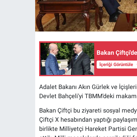
Bakan Çiftçi'd
İçeriği Görüntüle
Adalet Bakanı Akın Gürlek ve İçişle
Devlet Bahçeli'yi TBMM'deki makamın
Bakan Çiftçi bu ziyareti sosyal med
Çiftçi X hesabından yaptığı paylaşım
birlikte Milliyetçi Hareket Partisi Ge