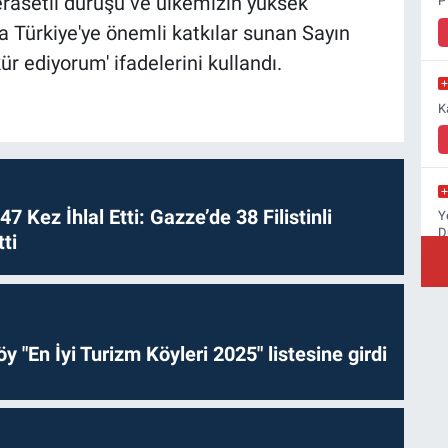
ferasetli duruşu ve ülkemizin yüksek
P
a Türkiye'ye önemli katkılar sunan Sayın
ür ediyorum' ifadelerini kullandı.
K
 47 Kez İhlal Etti: Gazze’de 38 Filistinli
Y
D
ti
B
y "En İyi Turizm Köyleri 2025" listesine girdi
K