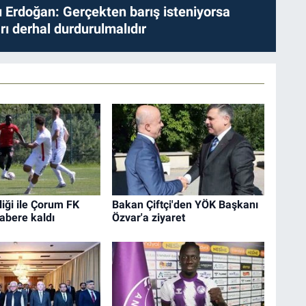
Erdoğan: Gerçekten barış isteniyorsa
ları derhal durdurulmalıdır
liği ile Çorum FK
Bakan Çiftçi'den YÖK Başkanı
abere kaldı
Özvar'a ziyaret