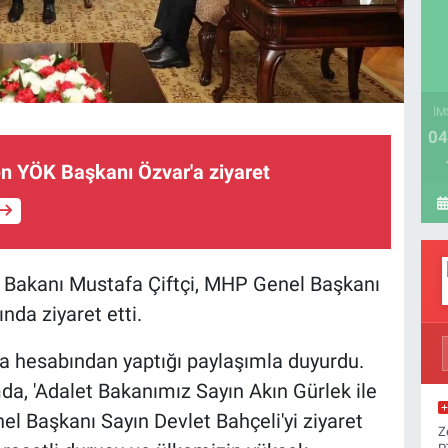
İM
04
en YÖK Başkanı Özvar'a ziyaret
ri Bakanı Mustafa Çiftçi, MHP Genel Başkanı
da ziyaret etti.
ya hesabından yaptığı paylaşımla duyurdu.
da, 'Adalet Bakanımız Sayın Akın Gürlek ile
nel Başkanı Sayın Devlet Bahçeli'yi ziyaret
Z