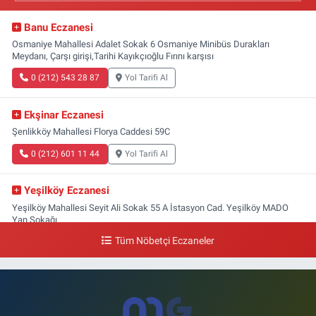
Banu Eczanesi
Osmaniye Mahallesi Adalet Sokak 6 Osmaniye Minibüs Durakları
Meydanı, Çarşı girişi,Tarihi Kayıkçıoğlu Fırını karşısı
0 (212) 543 28 87
Yol Tarifi Al
Ekşinar Eczanesi
Şenlikköy Mahallesi Florya Caddesi 59C
0 (212) 601 11 44
Yol Tarifi Al
Yeşilköy Eczanesi
Yeşilköy Mahallesi Seyit Ali Sokak 55 A İstasyon Cad. Yeşilköy MADO
Yan Sokağı
Tüm Nöbetçi Eczaneler
0 (212) 571 71 77
Yol Tarifi Al
Lale Eczanesi
Ataköy 3-4-11. Kısım Mahallesi Dr. Remzi Kazancıgil Caddesi Ataköy
4.Kısım Çarşısı No:12 Ataköy 4.Kısım Çarşısı