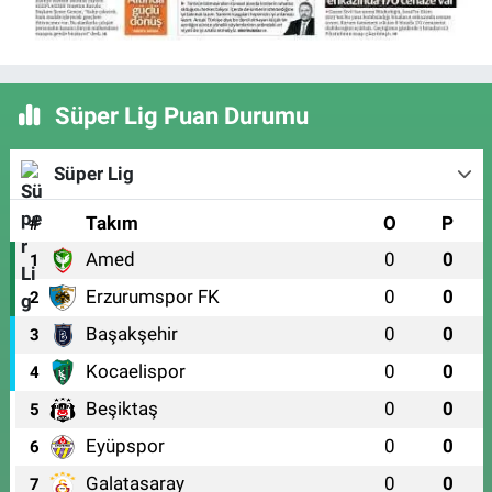
Süper Lig Puan Durumu
Süper Lig
#
Takım
O
P
Amed
0
0
1
Erzurumspor FK
0
0
2
Başakşehir
0
0
3
Kocaelispor
0
0
4
Beşiktaş
0
0
5
Eyüpspor
0
0
6
Galatasaray
0
0
7