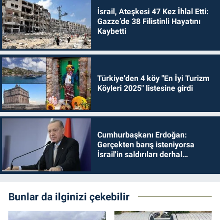
İsrail, Ateşkesi 47 Kez İhlal Etti:
Gazze’de 38 Filistinli Hayatını
Kaybetti
Türkiye'den 4 köy "En İyi Turizm
Köyleri 2025" listesine girdi
Cumhurbaşkanı Erdoğan:
Gerçekten barış isteniyorsa
İsrail'in saldırıları derhal
durdurulmalıdır
Bunlar da ilginizi çekebilir