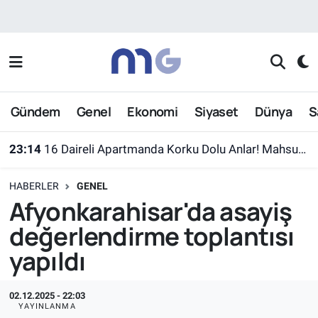
Nöbetçi Eczaneler
Hava Durumu
Gündem
Genel
Ekonomi
Siyaset
Dünya
S
İstanbul Namaz Vakitleri
23:14
16 Daireli Apartmanda Korku Dolu Anlar! Mahsur Kalanlar Kurtarıldı
Trafik Durumu
HABERLER
GENEL
Süper Lig Puan Durumu ve Fikstür
Afyonkarahisar'da asayiş
değerlendirme toplantısı
Tüm Manşetler
yapıldı
Son Dakika Haberleri
02.12.2025 - 22:03
Haber Arşivi
YAYINLANMA