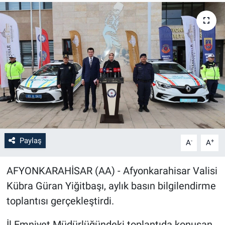
Paylaş
-
+
A
A
AFYONKARAHİSAR (AA) - Afyonkarahisar Valisi
Kübra Güran Yiğitbaşı, aylık basın bilgilendirme
toplantısı gerçekleştirdi.
İl Emniyet Müdürlüğündeki toplantıda konuşan