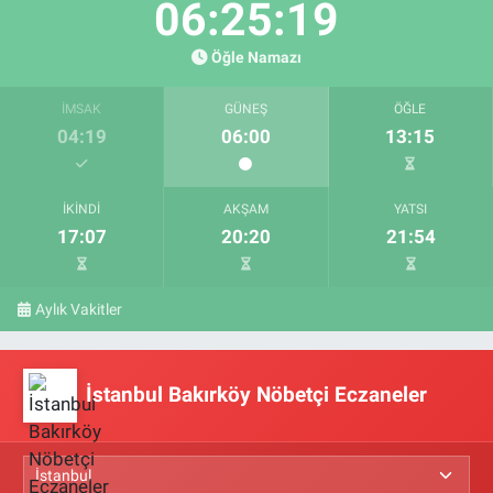
06:25:18
Öğle Namazı
İMSAK
GÜNEŞ
ÖĞLE
04:19
06:00
13:15
İKINDI
AKŞAM
YATSI
17:07
20:20
21:54
Aylık Vakitler
İstanbul Bakırköy Nöbetçi Eczaneler