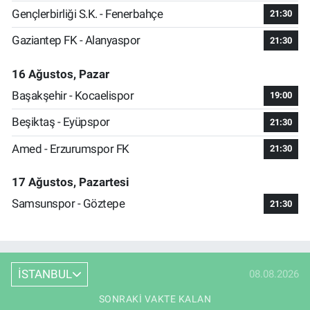
Gençlerbirliği S.K. - Fenerbahçe
21:30
Gaziantep FK - Alanyaspor
21:30
16 Ağustos, Pazar
Başakşehir - Kocaelispor
19:00
Beşiktaş - Eyüpspor
21:30
Amed - Erzurumspor FK
21:30
17 Ağustos, Pazartesi
Samsunspor - Göztepe
21:30
İSTANBUL
08.08.2026
SONRAKI VAKTE KALAN