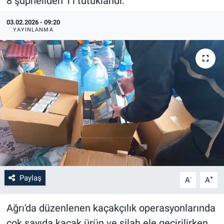
8 şüpheliden 1'i tutuklandı.
03.02.2026 - 09:20
YAYINLANMA
Paylaş
-
+
A
A
Ağrı'da düzenlenen kaçakçılık operasyonlarında
çok sayıda kaçak ürün ve silah ele geçirilirken,