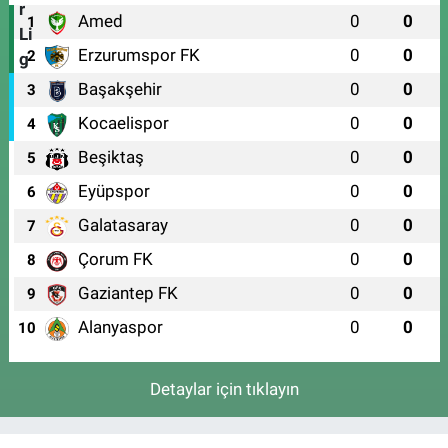
Amed
0
0
1
Erzurumspor FK
0
0
2
Başakşehir
0
0
3
Kocaelispor
0
0
4
Beşiktaş
0
0
5
Eyüpspor
0
0
6
Galatasaray
0
0
7
Çorum FK
0
0
8
Gaziantep FK
0
0
9
Alanyaspor
0
0
10
Detaylar için tıklayın