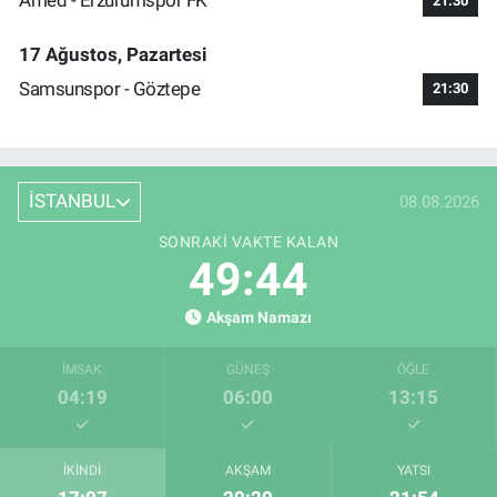
Amed - Erzurumspor FK
21:30
17 Ağustos, Pazartesi
Samsunspor - Göztepe
21:30
İSTANBUL
08.08.2026
SONRAKI VAKTE KALAN
49:44
Akşam Namazı
İMSAK
GÜNEŞ
ÖĞLE
04:19
06:00
13:15
İKINDI
AKŞAM
YATSI