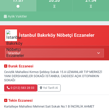
17:07
20:20
21:54
Aylık Vakitler
İstanbul Bakırköy Nöbetçi Eczaneler
Burak Eczanesi
Cevizlik Mahallesi Kırmızı Şebboy Sokak 15 A UZMANLAR TIP MERKEZİ
YANI DERSHANELER SOKAĞI İSTANBUL CADDESİ AÇIK OTOPARKIN
SOKAĞI
0 (212) 583 28 03
Yol Tarifi Al
Tekin Eczanesi
Kartaltepe Mahallesi Mehmet Sait Sokak No:1 B İNCİRLİK AHMET