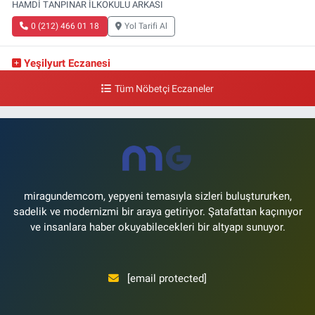
HAMDİ TANPINAR İLKOKULU ARKASI
0 (212) 466 01 18
Yol Tarifi Al
Yeşilyurt Eczanesi
Yeşilyurt Mahallesi Sipahioğlu Caddesi 13 B
Tüm Nöbetçi Eczaneler
0 (212) 573 15 20
Yol Tarifi Al
Akvaryum Eczanesi
Şenlikköy Mahallesi Eski Halkalı Caddesi 33 Akvaryum Yanı Akua Florya
AVMm Zemin Kat
0 (212) 574 24 20
Yol Tarifi Al
miragundemcom, yepyeni temasıyla sizleri buluştururken,
sadelik ve modernizmi bir araya getiriyor. Şatafattan kaçınıyor
ve insanlara haber okuyabilecekleri bir altyapı sunuyor.
[email protected]