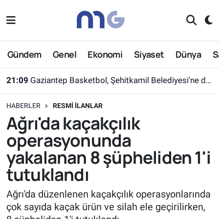
Nöbetçi Eczaneler
Gündem
Genel
Ekonomi
Siyaset
Dünya
S
Hava Durumu
21:09
Gaziantep Basketbol, Şehitkamil Belediyesi'ne devredildi
İstanbul Namaz Vakitleri
HABERLER
RESMI İLANLAR
Trafik Durumu
Ağrı'da kaçakçılık
operasyonunda
Süper Lig Puan Durumu ve Fikstür
yakalanan 8 şüpheliden 1'i
Tüm Manşetler
tutuklandı
Son Dakika Haberleri
Ağrı'da düzenlenen kaçakçılık operasyonlarında
çok sayıda kaçak ürün ve silah ele geçirilirken,
Haber Arşivi