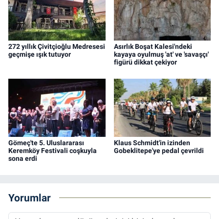
272 yıllık Çivitçioğlu Medresesi
Asırlık Boşat Kalesi'ndeki
geçmişe ışık tutuyor
kayaya oyulmuş 'at' ve 'savaşçı'
figürü dikkat çekiyor
Gömeç'te 5. Uluslararası
Klaus Schmidt'in izinden
Keremköy Festivali coşkuyla
Gobeklitepe'ye pedal çevrildi
sona erdi
Yorumlar