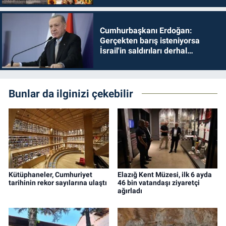
Cumhurbaşkanı Erdoğan:
Gerçekten barış isteniyorsa
İsrail'in saldırıları derhal
durdurulmalıdır
Bunlar da ilginizi çekebilir
Kütüphaneler, Cumhuriyet
Elazığ Kent Müzesi, ilk 6 ayda
tarihinin rekor sayılarına ulaştı
46 bin vatandaşı ziyaretçi
ağırladı