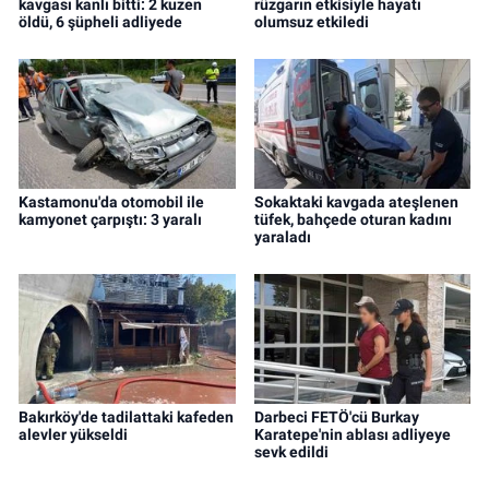
kavgası kanlı bitti: 2 kuzen
rüzgarın etkisiyle hayatı
öldü, 6 şüpheli adliyede
olumsuz etkiledi
Kastamonu'da otomobil ile
Sokaktaki kavgada ateşlenen
kamyonet çarpıştı: 3 yaralı
tüfek, bahçede oturan kadını
yaraladı
Bakırköy'de tadilattaki kafeden
Darbeci FETÖ'cü Burkay
alevler yükseldi
Karatepe'nin ablası adliyeye
sevk edildi