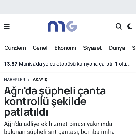
Nöbetçi Eczaneler
Hava Durumu
Gündem
Genel
Ekonomi
Siyaset
Dünya
S
İstanbul Namaz Vakitleri
13:57
Manisa'da yolcu otobüsü kamyona çarptı: 1 ölü, 7 yaralı
Trafik Durumu
HABERLER
ASAYIŞ
Süper Lig Puan Durumu ve Fikstür
Ağrı'da şüpheli çanta
kontrollü şekilde
Tüm Manşetler
patlatıldı
Son Dakika Haberleri
Ağrı'da adliye ek hizmet binası yakınında
bulunan şüpheli sırt çantası, bomba imha
Haber Arşivi