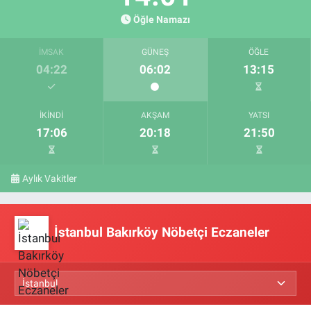
Öğle Namazı
İMSAK
GÜNEŞ
ÖĞLE
04:22
06:02
13:15
İKINDI
AKŞAM
YATSI
17:06
20:18
21:50
Aylık Vakitler
İstanbul Bakırköy Nöbetçi Eczaneler