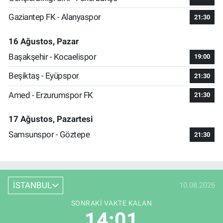
Gaziantep FK - Alanyaspor
21:30
16 Ağustos, Pazar
Başakşehir - Kocaelispor
19:00
Beşiktaş - Eyüpspor
21:30
Amed - Erzurumspor FK
21:30
17 Ağustos, Pazartesi
Samsunspor - Göztepe
21:30
İSTANBUL
10.08.2026
SONRAKI VAKTE KALAN
14:00