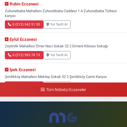
Rubin Eczanesi
Zuhuratbaba Mahallesi Zuhuratbaba Caddesi 1 A Zuhuratbaba Türbesi
karşısı
0 (212) 542 51 30
Yol Tarifi Al
Eylül Eczanesi
Zeytinlik Mahallesi Ömer Naci Sokak 32 2 Ermeni Kilisesi Sokağı
0 (212) 583 78 73
Yol Tarifi Al
İpek Eczanesi
Şenlikköy Mahallesi Mektep Sokak 52 2 Şenlikköy Camii Karşısı
0 (212) 662 46 37
Yol Tarifi Al
Tüm Nöbetçi Eczaneler
Gün Eczanesi
Yeşilyurt Mahallesi Ekin Sokak 21B Yeşilyurt Onur Market Karşısı
0 (212) 573 70 76
Yol Tarifi Al