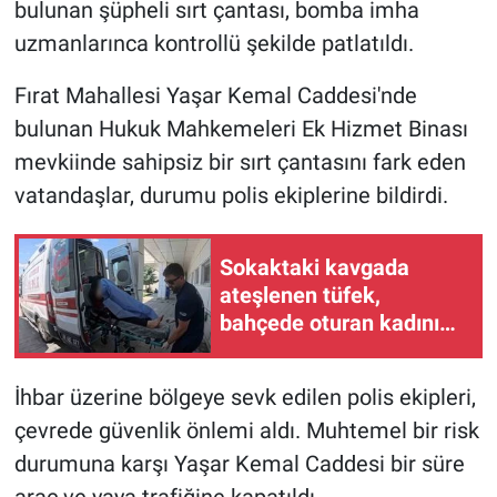
bulunan şüpheli sırt çantası, bomba imha
uzmanlarınca kontrollü şekilde patlatıldı.
Fırat Mahallesi Yaşar Kemal Caddesi'nde
bulunan Hukuk Mahkemeleri Ek Hizmet Binası
mevkiinde sahipsiz bir sırt çantasını fark eden
vatandaşlar, durumu polis ekiplerine bildirdi.
Sokaktaki kavgada
ateşlenen tüfek,
bahçede oturan kadını
yaraladı
İhbar üzerine bölgeye sevk edilen polis ekipleri,
çevrede güvenlik önlemi aldı. Muhtemel bir risk
durumuna karşı Yaşar Kemal Caddesi bir süre
araç ve yaya trafiğine kapatıldı.