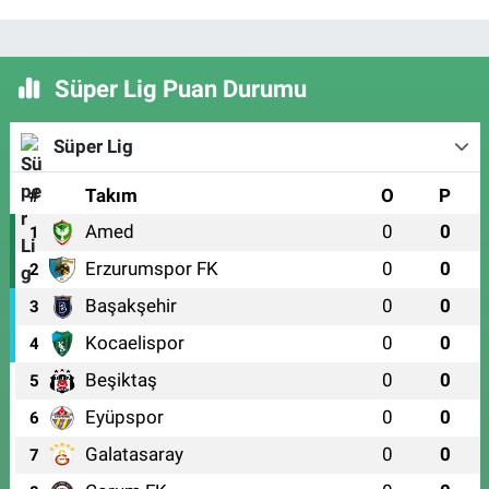
Süper Lig Puan Durumu
Süper Lig
#
Takım
O
P
Amed
0
0
1
Erzurumspor FK
0
0
2
Başakşehir
0
0
3
Kocaelispor
0
0
4
Beşiktaş
0
0
5
Eyüpspor
0
0
6
Galatasaray
0
0
7