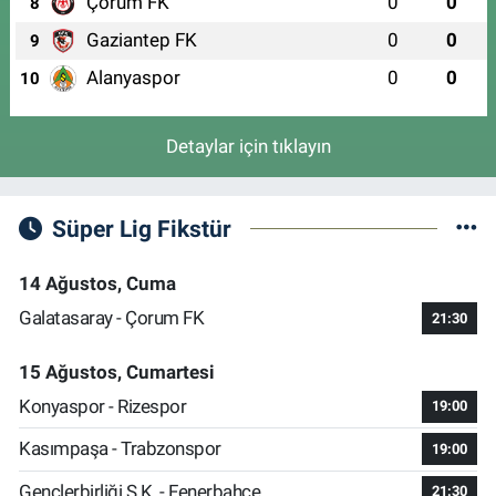
Çorum FK
0
0
8
Gaziantep FK
0
0
9
Alanyaspor
0
0
10
Detaylar için tıklayın
Süper Lig Fikstür
14 Ağustos, Cuma
Galatasaray - Çorum FK
21:30
15 Ağustos, Cumartesi
Konyaspor - Rizespor
19:00
Kasımpaşa - Trabzonspor
19:00
Gençlerbirliği S.K. - Fenerbahçe
21:30