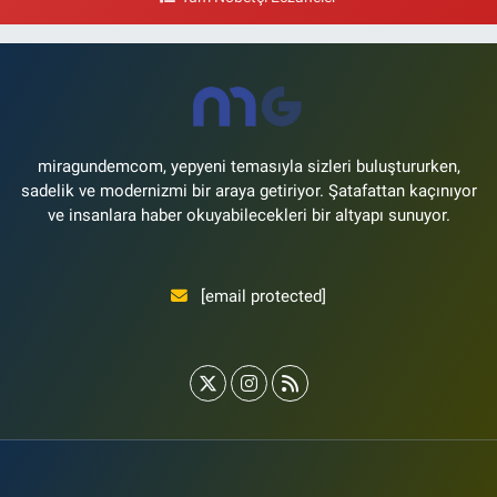
Bayraktar Eczanesi
Şenlikköy Mahallesi, Harman Sokak No:43 4B Florya Bakırköy İstanbul
0 (212) 573 11 12
Yol Tarifi Al
miragundemcom, yepyeni temasıyla sizleri buluştururken,
sadelik ve modernizmi bir araya getiriyor. Şatafattan kaçınıyor
ve insanlara haber okuyabilecekleri bir altyapı sunuyor.
[email protected]