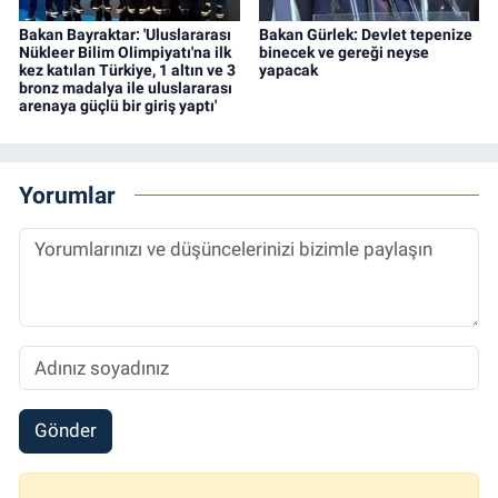
Bakan Bayraktar: 'Uluslararası
Bakan Gürlek: Devlet tepenize
Nükleer Bilim Olimpiyatı'na ilk
binecek ve gereği neyse
kez katılan Türkiye, 1 altın ve 3
yapacak
bronz madalya ile uluslararası
arenaya güçlü bir giriş yaptı'
Yorumlar
Gönder