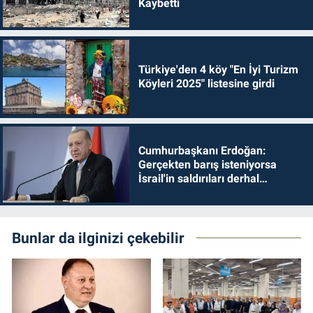
Kaybetti
Türkiye'den 4 köy "En İyi Turizm
Köyleri 2025" listesine girdi
Cumhurbaşkanı Erdoğan:
Gerçekten barış isteniyorsa
İsrail'in saldırıları derhal
durdurulmalıdır
Bunlar da ilginizi çekebilir