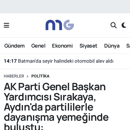
Nöbetçi Eczaneler
Hava Durumu
Gündem
Genel
Ekonomi
Siyaset
Dünya
S
İstanbul Namaz Vakitleri
14:17
Batman'da seyir halindeki otomobil alev aldı
Trafik Durumu
HABERLER
POLITIKA
Süper Lig Puan Durumu ve Fikstür
AK Parti Genel Başkan
Yardımcısı Sırakaya,
Tüm Manşetler
Aydın'da partililerle
Son Dakika Haberleri
dayanışma yemeğinde
buluştu:
Haber Arşivi