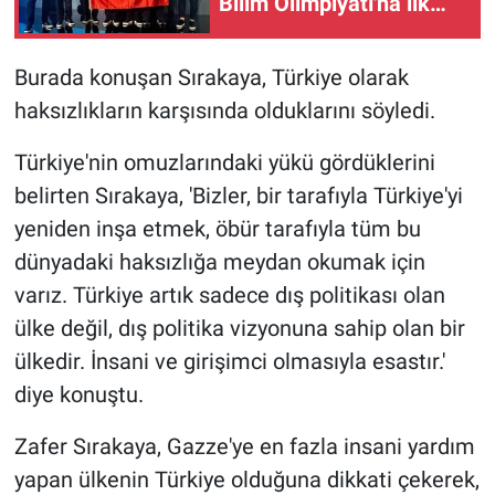
Bilim Olimpiyatı'na ilk
kez katılan Türkiye, 1
altın ve 3 bronz madalya
Burada konuşan Sırakaya, Türkiye olarak
ile uluslararası arenaya
haksızlıkların karşısında olduklarını söyledi.
güçlü bir giriş yaptı'
Türkiye'nin omuzlarındaki yükü gördüklerini
belirten Sırakaya, 'Bizler, bir tarafıyla Türkiye'yi
yeniden inşa etmek, öbür tarafıyla tüm bu
dünyadaki haksızlığa meydan okumak için
varız. Türkiye artık sadece dış politikası olan
ülke değil, dış politika vizyonuna sahip olan bir
ülkedir. İnsani ve girişimci olmasıyla esastır.'
diye konuştu.
Zafer Sırakaya, Gazze'ye en fazla insani yardım
yapan ülkenin Türkiye olduğuna dikkati çekerek,