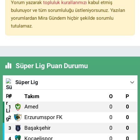
Yorum yazarak
topluluk kurallarımızı
kabul etmiş
bulunuyor ve tüm sorumluluğu üstleniyorsunuz. Yazılan
yorumlardan Mira Gündem hiçbir şekilde sorumlu
tutulamaz.
Süper Lig Puan Durumu
Süper Lig
#
Takım
O
P
Amed
0
0
1
Erzurumspor FK
0
0
2
Başakşehir
0
0
3
Kocaelispor
0
0
4