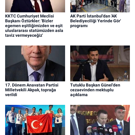
KKTC Cumhuriyet Meclisi
AK Parti İstanbul'dan 'AK
Başkanı Öztürkler: 'Bizler
Belediyeciliği Yerinde Gör'
egemen eşitliğimizden ve eşit
programı
uluslararası statümüzden asla
taviz vermeyeceğiz'
17. Dönem Anavatan Partisi
Tutuklu Başkan Günel'den
Milletvekili Akpak, toprağa
cezaevinden mektuplu
verildi
açıklama