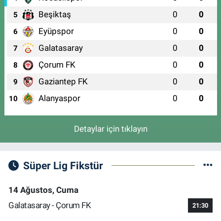
Beşiktaş
0
0
5
Eyüpspor
0
0
6
Galatasaray
0
0
7
Çorum FK
0
0
8
Gaziantep FK
0
0
9
Alanyaspor
0
0
10
Detaylar için tıklayın
Süper Lig Fikstür
14 Ağustos, Cuma
Galatasaray - Çorum FK
21:30