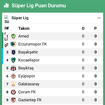
Süper Lig Puan Durumu
Süper Lig
#
Takım
O
P
Amed
0
0
1
Erzurumspor FK
0
0
2
Başakşehir
0
0
3
Kocaelispor
0
0
4
Beşiktaş
0
0
5
Eyüpspor
0
0
6
Galatasaray
0
0
7
Çorum FK
0
0
8
Gaziantep FK
0
0
9