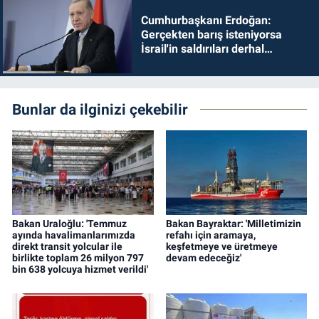
Cumhurbaşkanı Erdoğan:
Gerçekten barış isteniyorsa
İsrail'in saldırıları derhal
durdurulmalıdır
Bunlar da ilginizi çekebilir
Bakan Uraloğlu: 'Temmuz
Bakan Bayraktar: 'Milletimizin
ayında havalimanlarımızda
refahı için aramaya,
direkt transit yolcular ile
keşfetmeye ve üretmeye
birlikte toplam 26 milyon 797
devam edeceğiz'
bin 638 yolcuya hizmet verildi'