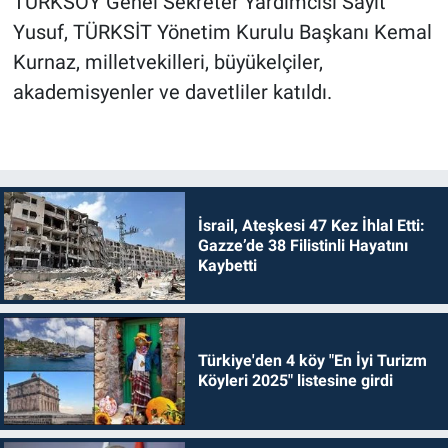
TÜRKSOY Genel Sekreter Yardımcısı Sayit
Yusuf, TÜRKSİT Yönetim Kurulu Başkanı Kemal
Kurnaz, milletvekilleri, büyükelçiler,
akademisyenler ve davetliler katıldı.
İsrail, Ateşkesi 47 Kez İhlal Etti:
Gazze’de 38 Filistinli Hayatını
Kaybetti
Türkiye'den 4 köy "En İyi Turizm
Köyleri 2025" listesine girdi