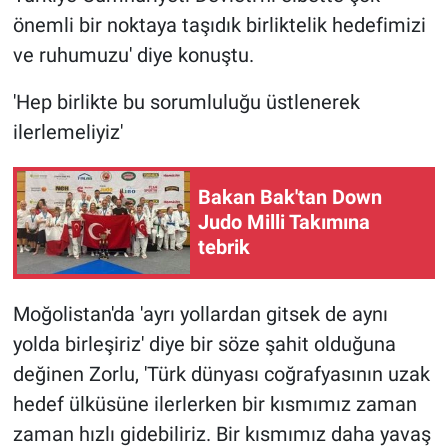
önemli bir noktaya taşıdık birliktelik hedefimizi
ve ruhumuzu' diye konuştu.
'Hep birlikte bu sorumluluğu üstlenerek
ilerlemeliyiz'
Bakan Bak'tan Down
Judo Milli Takımına
tebrik
Moğolistan'da 'ayrı yollardan gitsek de aynı
yolda birleşiriz' diye bir söze şahit olduğuna
değinen Zorlu, 'Türk dünyası coğrafyasının uzak
hedef ülküsüne ilerlerken bir kısmımız zaman
zaman hızlı gidebiliriz. Bir kısmımız daha yavaş