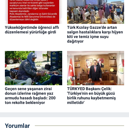
Yükseköğretimde öğrenci affı
Türk Kızılay Gazze'de artan
düzenlemesi yürürlüğe girdi
salgın hastalıklara karşı hijyen
kiti ve temiz içme suyu
dağıtıyor
Geçen sene yaşanan zirai
TÜRKYED Başkanı Çelik:
donun izlerine rağmen yaz
'Türkiye'nin en büyük gücü
armudu hasadı başladı: 200
birlik ruhunu kaybetmemiş
ton rekolte bekleniyor
milletidir'
Yorumlar