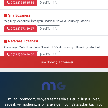
0 (212) 585 35 86
Yol Tarifi Al
Şifa Eczanesi
Yeşilköy Mahallesi, İstasyon Caddesi No:41 A Bakırköy İstanbul
0 (212) 573 59 67
Yol Tarifi Al
Referans Eczanesi
Osmaniye Mahallesi, Cami Sokak No:77 J Osmaniye Bakırköy İstanbul
0 (212) 809 28 56
Yol Tarifi Al
Tüm Nöbetçi Eczaneler
Bayraktar Eczanesi
Şenlikköy Mahallesi, Harman Sokak No:43 4B Florya Bakırköy İstanbul
0 (212) 573 11 12
Yol Tarifi Al
miragundemcom, yepyeni temasıyla sizleri buluştururken,
sadelik ve modernizmi bir araya getiriyor. Şatafattan kaçınıyor