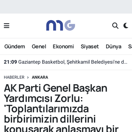
Nöbetçi Eczaneler
Hava Durumu
Gündem
Genel
Ekonomi
Siyaset
Dünya
S
İstanbul Namaz Vakitleri
21:09
Gaziantep Basketbol, Şehitkamil Belediyesi'ne devredildi
Trafik Durumu
HABERLER
ANKARA
Süper Lig Puan Durumu ve Fikstür
AK Parti Genel Başkan
Yardımcısı Zorlu:
Tüm Manşetler
'Toplantılarımızda
Son Dakika Haberleri
birbirimizin dillerini
konuşarak anlaşmayı bir
Haber Arşivi