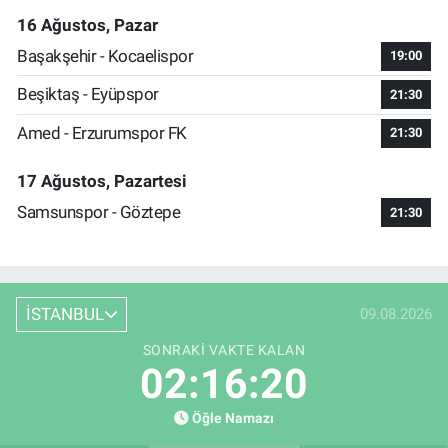
16 Ağustos, Pazar
Başakşehir - Kocaelispor
19:00
Beşiktaş - Eyüpspor
21:30
Amed - Erzurumspor FK
21:30
17 Ağustos, Pazartesi
Samsunspor - Göztepe
21:30
İSTANBUL
09.08.2026
SONRAKI VAKTE KALAN
02:16:19
Öğle Namazı