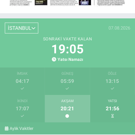
İSTANBUL
07.08.2026
SONRAKI VAKTE KALAN
19:04
Yatsı Namazı
İMSAK
GÜNEŞ
ÖĞLE
04:17
05:59
13:15
İKINDI
AKŞAM
YATSI
17:07
20:21
21:56
Aylık Vakitler