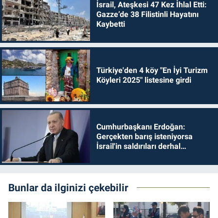
İsrail, Ateşkesi 47 Kez İhlal Etti:
Gazze’de 38 Filistinli Hayatını
Kaybetti
Türkiye'den 4 köy "En İyi Turizm
Köyleri 2025" listesine girdi
Cumhurbaşkanı Erdoğan:
Gerçekten barış isteniyorsa
İsrail'in saldırıları derhal
durdurulmalıdır
Bunlar da ilginizi çekebilir