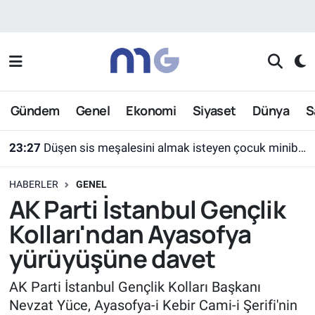
Nöbetçi Eczaneler
Hava Durumu
Gündem
Genel
Ekonomi
Siyaset
Dünya
S
İstanbul Namaz Vakitleri
23:27
Düşen sis meşalesini almak isteyen çocuk minibüsün altında kaldı
Trafik Durumu
HABERLER
GENEL
Süper Lig Puan Durumu ve Fikstür
AK Parti İstanbul Gençlik
Kolları'ndan Ayasofya
Tüm Manşetler
yürüyüşüne davet
Son Dakika Haberleri
AK Parti İstanbul Gençlik Kolları Başkanı
Nevzat Yüce, Ayasofya-i Kebir Cami-i Şerifi'nin
Haber Arşivi