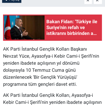
A
A
Bakan Fidan: 'Türkiye ile
Suriye'nin refah ve
istikrarını birbirinden ayrı
görmemiz mümkün değil'
AK Parti İstanbul Gençlik Kolları Başkanı
Nevzat Yüce, Ayasofya-i Kebir Cami-i Şerifi'nin
yeniden ibadete açılışının yıl dönümü
dolayısıyla 10 Temmuz Cuma günü
düzenlenecek 'Bir Gençlik Yürüyüşü'
programına tüm gençleri davet etti.
AK Parti İstanbul Gençlik Kolları, Ayasofya-i
Kebir Cami-i Şerifi'nin yeniden ibadete açılışının