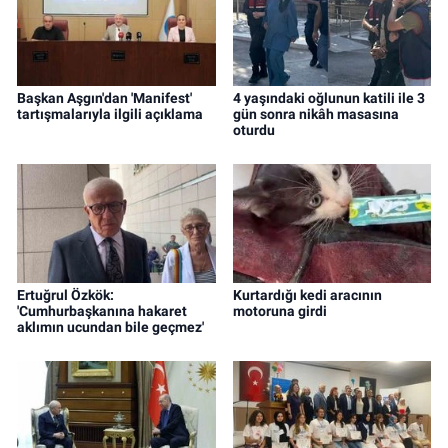
Başkan Aşgın'dan 'Manifest'
4 yaşındaki oğlunun katili ile 3
tartışmalarıyla ilgili açıklama
gün sonra nikâh masasına
oturdu
Ertuğrul Özkök:
Kurtardığı kedi aracının
'Cumhurbaşkanına hakaret
motoruna girdi
aklımın ucundan bile geçmez'