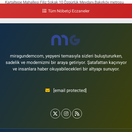
Kartaltepe Mahallesi Filiz Sokak 10 Özgürlük Meydanı,Bakırköy metrosu
çıkışı,Kız meslek lisesi sokağı aşağısı
Tüm Nöbetçi Eczaneler
0 (533) 496 36 65
Yol Tarifi Al
Yeni Hayat Eczanesi
Yeşilköy Mahallesi Doğruyol Sokak 7 A Dürümcü Baba'nın Bir Alt
Sokağı,Bitez Dondurmacısının Sokağı
0 (212) 663 11 97
Yol Tarifi Al
miragundemcom, yepyeni temasıyla sizleri buluştururken,
sadelik ve modernizmi bir araya getiriyor. Şatafattan kaçınıyor
ve insanlara haber okuyabilecekleri bir altyapı sunuyor.
[email protected]