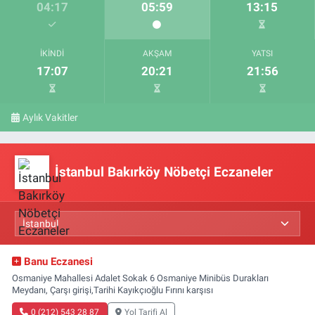
04:17
05:59
13:15
İKINDI
AKŞAM
YATSI
17:07
20:21
21:56
Aylık Vakitler
İstanbul Bakırköy Nöbetçi Eczaneler
Banu Eczanesi
Osmaniye Mahallesi Adalet Sokak 6 Osmaniye Minibüs Durakları
Meydanı, Çarşı girişi,Tarihi Kayıkçıoğlu Fırını karşısı
0 (212) 543 28 87
Yol Tarifi Al