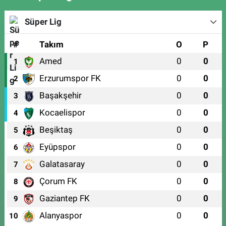
Süper Lig
#
Takım
O
P
Amed
0
0
1
Erzurumspor FK
0
0
2
Başakşehir
0
0
3
Kocaelispor
0
0
4
Beşiktaş
0
0
5
Eyüpspor
0
0
6
Galatasaray
0
0
7
Çorum FK
0
0
8
Gaziantep FK
0
0
9
Alanyaspor
0
0
10