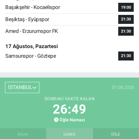
Başakşehir - Kocaelispor
19:00
Beşiktaş - Eyüpspor
21:30
Amed - Erzurumspor FK
21:30
17 Ağustos, Pazartesi
Samsunspor - Göztepe
21:30
İSTANBUL
07.08.2026
SONRAKI VAKTE KALAN
26:48
Öğle Namazı
İMSAK
GÜNEŞ
ÖĞLE