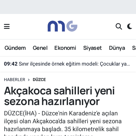
Nöbetçi Eczaneler
Hava Durumu
Gündem
Genel
Ekonomi
Siyaset
Dünya
S
09:42
Sınır ilçesinde örnek eğitim modeli: Çocuklar yazın ekran yerine etkinlikleri seçti
İstanbul Namaz Vakitleri
09:41
Eskişehir'de motosiklet denetimde 600 bin TL ceza kesildi
Trafik Durumu
HABERLER
DÜZCE
Süper Lig Puan Durumu ve Fikstür
Akçakoca sahilleri yeni
sezona hazırlanıyor
Tüm Manşetler
DÜZCE(İHA) - Düzce'nin Karadeniz'e açılan
Son Dakika Haberleri
ilçesi olan Akçakoca'da sahilleri yeni sezona
hazırlanmaya başladı. 35 kilometrelik sahil
Haber Arşivi