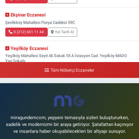
Ekşinar Eczanesi
Şenlikköy Mahallesi Florya Caddesi 59C
0 (212) 601 11 44
Yol Tarifi Al
Yeşilköy Eczanesi
Yeşilköy Mahallesi Seyit Ali Sokak 55 A İstasyon Cad. Yeşilköy MADO
Yan Sokağı
Tüm Nöbetçi Eczaneler
0 (212) 571 71 77
Yol Tarifi Al
Lale Eczanesi
Ataköy 3-4-11. Kısım Mahallesi Dr. Remzi Kazancıgil Caddesi Ataköy
4.Kısım Çarşısı No:12 Ataköy 4.Kısım Çarşısı
0 (212) 559 99 99
Yol Tarifi Al
miragundemcom, yepyeni temasıyla sizleri buluştururken,
sadelik ve modernizmi bir araya getiriyor. Şatafattan kaçınıyor
ve insanlara haber okuyabilecekleri bir altyapı sunuyor.