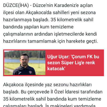
DÜZCE(İHA) - Düzce'nin Karadeniz'e açılan
ilçesi olan Akçakoca'da sahilleri yeni sezona
hazırlanmaya başladı. 35 kilometrelik sahil
bandında yapılan kum temizleme
çalışmalarının ardından işletmecilerde kendi
hazırlılarını tamamlamak için harekete geçti.
Uğur Uçar: 'Çorum FK bu
sezon Süper Lig'e renk
katacak'
Akçakoca ilçesinde yaz sezonu hazırlıkları
başladı. Bu çerçevede İl Özel İdaresi tarafından
35 kilometrelik sahil bandında kum temizleme
çalışmaları başladı. İş makineleri yardımıyla