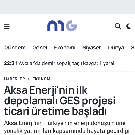
Nöbetçi Eczaneler
Hava Durumu
Gündem
Genel
Ekonomi
Siyaset
Dünya
S
İstanbul Namaz Vakitleri
22:21
Avcılar'da demir sopalı, taşlı kavga: 1 yaralı
Trafik Durumu
HABERLER
EKONOMI
Süper Lig Puan Durumu ve Fikstür
Aksa Enerji'nin ilk
depolamalı GES projesi
Tüm Manşetler
ticari üretime başladı
Son Dakika Haberleri
Aksa Enerji'nin Türkiye'nin enerji dönüşümüne
yönelik yatırımları kapsamında hayata geçirdiği
Haber Arşivi