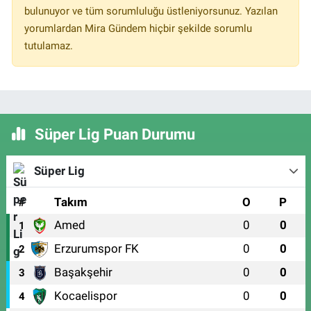
bulunuyor ve tüm sorumluluğu üstleniyorsunuz. Yazılan
yorumlardan Mira Gündem hiçbir şekilde sorumlu
tutulamaz.
Süper Lig Puan Durumu
Süper Lig
#
Takım
O
P
Amed
0
0
1
Erzurumspor FK
0
0
2
Başakşehir
0
0
3
Kocaelispor
0
0
4