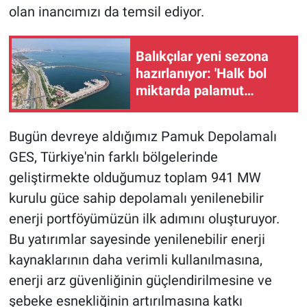
olan inancımızı da temsil ediyor.
Balıkçılar yeni sezona
hazırlanıyor: 'Halk bol
miktarda palamut
yiyecek'
Bugün devreye aldığımız Pamuk Depolamalı
GES, Türkiye'nin farklı bölgelerinde
geliştirmekte olduğumuz toplam 941 MW
kurulu güce sahip depolamalı yenilenebilir
enerji portföyümüzün ilk adımını oluşturuyor.
Bu yatırımlar sayesinde yenilenebilir enerji
kaynaklarının daha verimli kullanılmasına,
enerji arz güvenliğinin güçlendirilmesine ve
şebeke esnekliğinin artırılmasına katkı