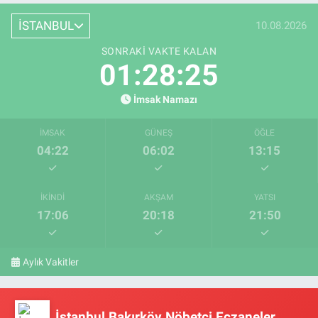
İSTANBUL
10.08.2026
SONRAKI VAKTE KALAN
01:28:25
İmsak Namazı
İMSAK
GÜNEŞ
ÖĞLE
04:22
06:02
13:15
İKINDI
AKŞAM
YATSI
17:06
20:18
21:50
Aylık Vakitler
İstanbul Bakırköy Nöbetçi Eczaneler