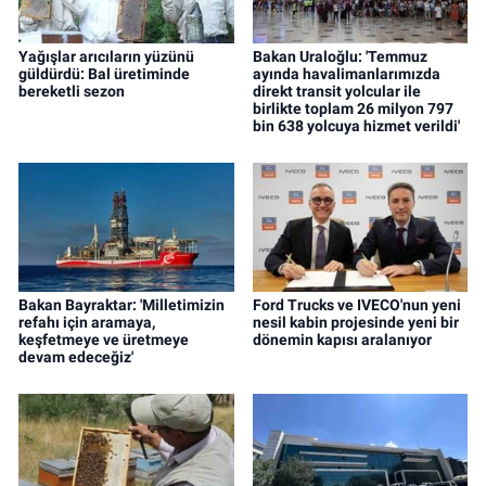
Yağışlar arıcıların yüzünü
Bakan Uraloğlu: 'Temmuz
güldürdü: Bal üretiminde
ayında havalimanlarımızda
bereketli sezon
direkt transit yolcular ile
birlikte toplam 26 milyon 797
bin 638 yolcuya hizmet verildi'
Bakan Bayraktar: 'Milletimizin
Ford Trucks ve IVECO'nun yeni
refahı için aramaya,
nesil kabin projesinde yeni bir
keşfetmeye ve üretmeye
dönemin kapısı aralanıyor
devam edeceğiz'