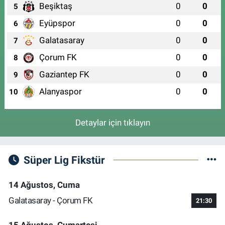
Beşiktaş
0
0
5
Eyüpspor
0
0
6
Galatasaray
0
0
7
Çorum FK
0
0
8
Gaziantep FK
0
0
9
Alanyaspor
0
0
10
Detaylar için tıklayın
Süper Lig Fikstür
14 Ağustos, Cuma
Galatasaray - Çorum FK
21:30
15 Ağustos, Cumartesi