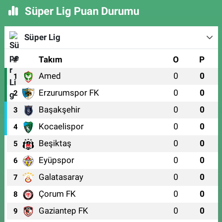
Süper Lig Puan Durumu
Süper Lig
#
Takım
O
P
Amed
0
0
1
Erzurumspor FK
0
0
2
Başakşehir
0
0
3
Kocaelispor
0
0
4
Beşiktaş
0
0
5
Eyüpspor
0
0
6
Galatasaray
0
0
7
Çorum FK
0
0
8
Gaziantep FK
0
0
9