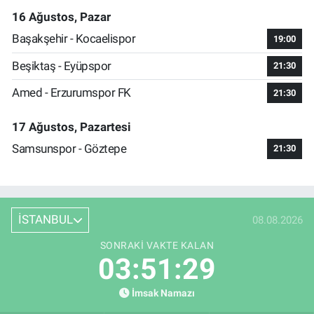
16 Ağustos, Pazar
Başakşehir - Kocaelispor
19:00
Beşiktaş - Eyüpspor
21:30
Amed - Erzurumspor FK
21:30
17 Ağustos, Pazartesi
Samsunspor - Göztepe
21:30
İSTANBUL
08.08.2026
SONRAKI VAKTE KALAN
03:51:29
İmsak Namazı