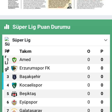
Süper Lig Puan Durumu
Süper Lig
#
Takım
O
P
Amed
0
0
1
Erzurumspor FK
0
0
2
Başakşehir
0
0
3
Kocaelispor
0
0
4
Beşiktaş
0
0
5
Eyüpspor
0
0
6
Galatasaray
0
0
7