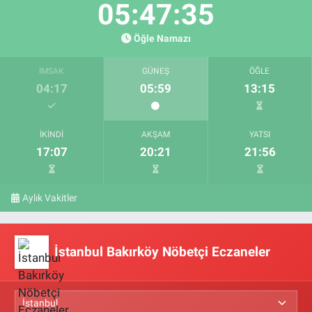
05:47:34
Öğle Namazı
İMSAK
GÜNEŞ
ÖĞLE
04:17
05:59
13:15
İKINDI
AKŞAM
YATSI
17:07
20:21
21:56
Aylık Vakitler
İstanbul Bakırköy Nöbetçi Eczaneler