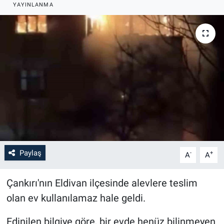
YAYINLANMA
Paylaş
-
+
A
A
Çankırı'nın Eldivan ilçesinde alevlere teslim
olan ev kullanılamaz hale geldi.
Edinilen bilgiye göre, bir evde henüz bilinmeyen