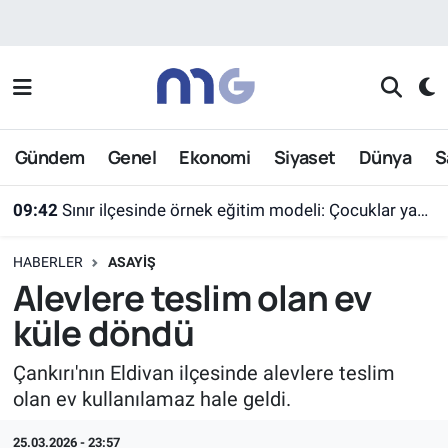
Nöbetçi Eczaneler
Hava Durumu
Gündem
Genel
Ekonomi
Siyaset
Dünya
S
İstanbul Namaz Vakitleri
09:42
Sınır ilçesinde örnek eğitim modeli: Çocuklar yazın ekran yerine etkinlikleri seçti
Trafik Durumu
HABERLER
ASAYIŞ
Süper Lig Puan Durumu ve Fikstür
Alevlere teslim olan ev
küle döndü
Tüm Manşetler
Çankırı'nın Eldivan ilçesinde alevlere teslim
Son Dakika Haberleri
olan ev kullanılamaz hale geldi.
Haber Arşivi
25.03.2026 - 23:57