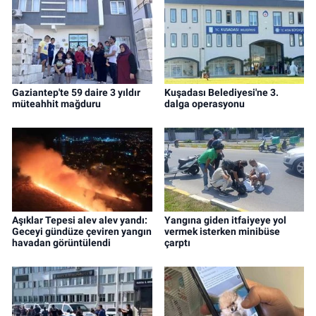
Gaziantep'te 59 daire 3 yıldır
Kuşadası Belediyesi'ne 3.
müteahhit mağduru
dalga operasyonu
Aşıklar Tepesi alev alev yandı:
Yangına giden itfaiyeye yol
Geceyi gündüze çeviren yangın
vermek isterken minibüse
havadan görüntülendi
çarptı