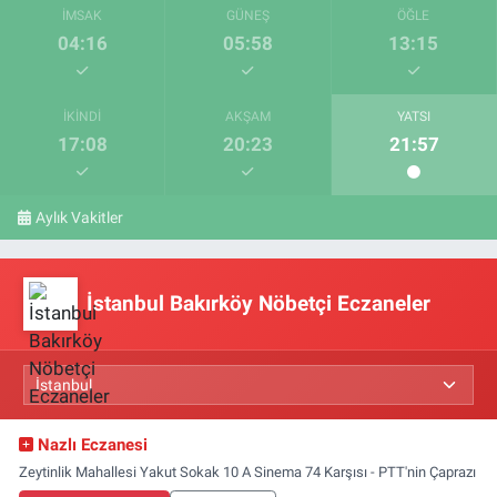
İMSAK
GÜNEŞ
ÖĞLE
04:16
05:58
13:15
İKINDI
AKŞAM
YATSI
17:08
20:23
21:57
Aylık Vakitler
İstanbul Bakırköy Nöbetçi Eczaneler
Nazlı Eczanesi
Zeytinlik Mahallesi Yakut Sokak 10 A Sinema 74 Karşısı - PTT'nin Çaprazı