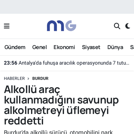
Nöbetçi Eczaneler
Hava Durumu
Gündem
Genel
Ekonomi
Siyaset
Dünya
S
İstanbul Namaz Vakitleri
23:56
Antalya'da fuhuşa aracılık operasyonunda 7 tutuklama
Trafik Durumu
HABERLER
BURDUR
Süper Lig Puan Durumu ve Fikstür
Alkollü araç
kullanmadığını savunup
Tüm Manşetler
alkolmetreyi üflemeyi
Son Dakika Haberleri
reddetti
Haber Arşivi
Burdur'da alkollü sürücü, otomobilini park