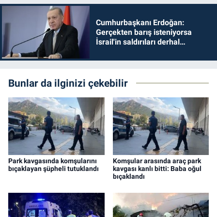
Cumhurbaşkanı Erdoğan:
Gerçekten barış isteniyorsa
İsrail'in saldırıları derhal
durdurulmalıdır
Bunlar da ilginizi çekebilir
Park kavgasında komşularını
Komşular arasında araç park
bıçaklayan şüpheli tutuklandı
kavgası kanlı bitti: Baba oğul
bıçaklandı