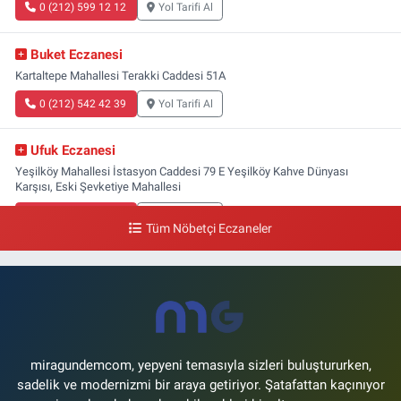
0 (212) 599 12 12
Yol Tarifi Al
Buket Eczanesi
Kartaltepe Mahallesi Terakki Caddesi 51A
0 (212) 542 42 39
Yol Tarifi Al
Ufuk Eczanesi
Yeşilköy Mahallesi İstasyon Caddesi 79 E Yeşilköy Kahve Dünyası
Karşısı, Eski Şevketiye Mahallesi
0 (212) 663 03 25
Yol Tarifi Al
Tüm Nöbetçi Eczaneler
Nimet Eczanesi
Basınköy Mahallesi Yan Sokak 1-1 A Şenlikköy Polis Karakolu Karşısı Elit
Tıp Merkezi Yanı
0 (534) 498 40 82
Yol Tarifi Al
miragundemcom, yepyeni temasıyla sizleri buluştururken,
sadelik ve modernizmi bir araya getiriyor. Şatafattan kaçınıyor