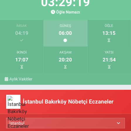
03:29:19
Öğle Namazı
İMSAK
GÜNEŞ
ÖĞLE
04:19
06:00
13:15
İKINDI
AKŞAM
YATSI
17:07
20:20
21:54
Aylık Vakitler
İstanbul Bakırköy Nöbetçi Eczaneler