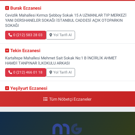
Burak Eczanesi
Cevizlik Mahallesi Kırmızı Şebboy Sokak 15 A UZMANLAR TIP MERKEZİ
YANI DERSHANELER SOKAĞI İSTANBUL CADDESİ AÇIK OTOPARKIN
SOKAĞI
0 (212) 583 28 03
Yol Tarifi Al
Tekin Eczanesi
Kartaltepe Mahallesi Mehmet Sait Sokak No:1 B İNCİRLİK AHMET
HAMDİ TANPINAR İLKOKULU ARKASI
0 (212) 466 01 18
Yol Tarifi Al
Yeşilyurt Eczanesi
Yeşilyurt Mahallesi Sipahioğlu Caddesi 13 B
Tüm Nöbetçi Eczaneler
0 (212) 573 15 20
Yol Tarifi Al
Akvaryum Eczanesi
Şenlikköy Mahallesi Eski Halkalı Caddesi 33 Akvaryum Yanı Akua Florya
AVMm Zemin Kat