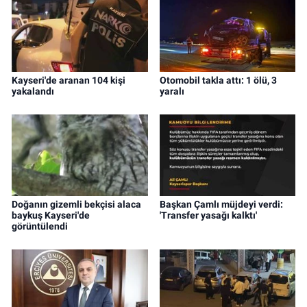
Kayseri'de aranan 104 kişi
Otomobil takla attı: 1 ölü, 3
yakalandı
yaralı
Doğanın gizemli bekçisi alaca
Başkan Çamlı müjdeyi verdi:
baykuş Kayseri'de
'Transfer yasağı kalktı'
görüntülendi