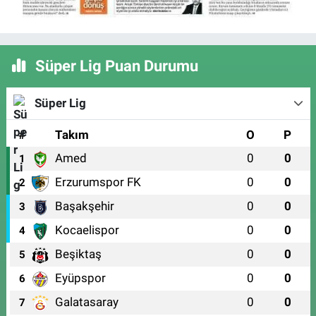
Süper Lig Puan Durumu
Süper Lig
#
Takım
O
P
Amed
0
0
1
Erzurumspor FK
0
0
2
Başakşehir
0
0
3
Kocaelispor
0
0
4
Beşiktaş
0
0
5
Eyüpspor
0
0
6
Galatasaray
0
0
7