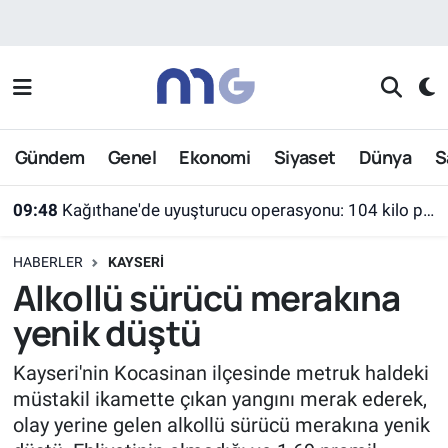
Nöbetçi Eczaneler
Hava Durumu
Gündem
Genel
Ekonomi
Siyaset
Dünya
S
İstanbul Namaz Vakitleri
09:48
Kağıthane'de uyuşturucu operasyonu: 104 kilo pregabalin ele geçirildi
Trafik Durumu
HABERLER
KAYSERI
Süper Lig Puan Durumu ve Fikstür
Alkollü sürücü merakına
yenik düştü
Tüm Manşetler
Kayseri'nin Kocasinan ilçesinde metruk haldeki
Son Dakika Haberleri
müstakil ikamette çıkan yangını merak ederek,
olay yerine gelen alkollü sürücü merakına yenik
Haber Arşivi