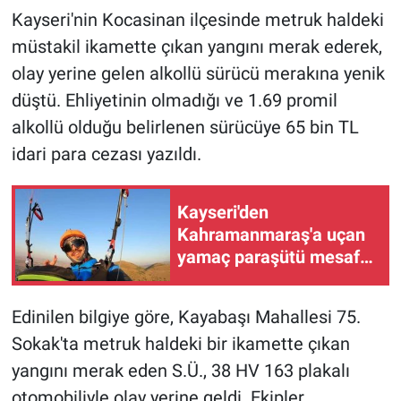
Kayseri'nin Kocasinan ilçesinde metruk haldeki
müstakil ikamette çıkan yangını merak ederek,
olay yerine gelen alkollü sürücü merakına yenik
düştü. Ehliyetinin olmadığı ve 1.69 promil
alkollü olduğu belirlenen sürücüye 65 bin TL
idari para cezası yazıldı.
Kayseri'den
Kahramanmaraş'a uçan
yamaç paraşütü mesafe
pilotu o anları anlattı
Edinilen bilgiye göre, Kayabaşı Mahallesi 75.
Sokak'ta metruk haldeki bir ikamette çıkan
yangını merak eden S.Ü., 38 HV 163 plakalı
otomobiliyle olay yerine geldi. Ekipler