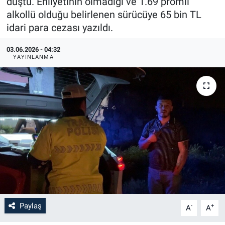
düştü. Ehliyetinin olmadığı ve 1.69 promil
alkollü olduğu belirlenen sürücüye 65 bin TL
idari para cezası yazıldı.
03.06.2026 - 04:32
YAYINLANMA
Paylaş
-
+
A
A