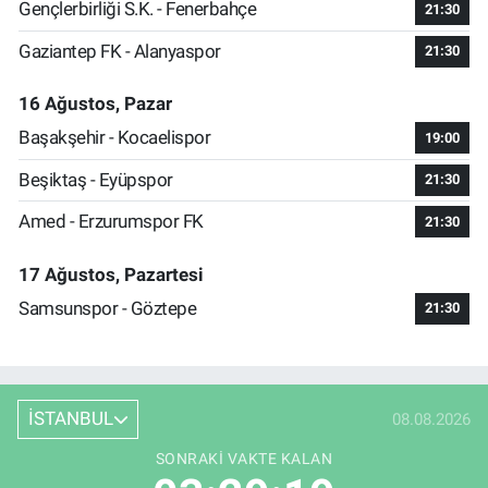
Gençlerbirliği S.K. - Fenerbahçe
21:30
Gaziantep FK - Alanyaspor
21:30
16 Ağustos, Pazar
Başakşehir - Kocaelispor
19:00
Beşiktaş - Eyüpspor
21:30
Amed - Erzurumspor FK
21:30
17 Ağustos, Pazartesi
Samsunspor - Göztepe
21:30
İSTANBUL
08.08.2026
SONRAKI VAKTE KALAN