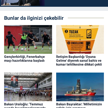
durdurulmalıdır
Bunlar da ilginizi çekebilir
Gençlerbirliği, Fenerbahçe
İletişim Başkanlığı 'Oyuna
maçı hazırlıklarına başladı
Gelme' diyerek sanal bahis ve
kumar tehlikesine dikkat çekti
Bakan Uraloğlu: 'Temmuz
Bakan Bayraktar: 'Milletimizin