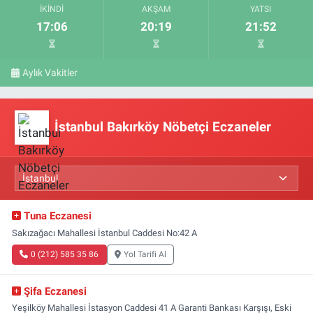
İKINDI
AKŞAM
YATSI
17:06
20:19
21:52
Aylık Vakitler
İstanbul Bakırköy Nöbetçi Eczaneler
Tuna Eczanesi
Sakızağacı Mahallesi İstanbul Caddesi No:42 A
0 (212) 585 35 86
Yol Tarifi Al
Şifa Eczanesi
Yeşilköy Mahallesi İstasyon Caddesi 41 A Garanti Bankası Karşışı, Eski