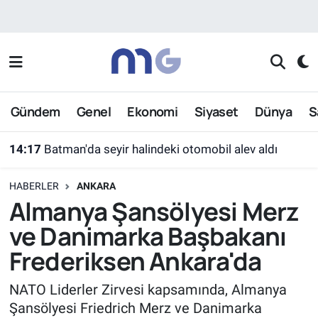
Nöbetçi Eczaneler
Hava Durumu
Gündem
Genel
Ekonomi
Siyaset
Dünya
S
İstanbul Namaz Vakitleri
14:17
Batman'da seyir halindeki otomobil alev aldı
Trafik Durumu
HABERLER
ANKARA
Süper Lig Puan Durumu ve Fikstür
Almanya Şansölyesi Merz
ve Danimarka Başbakanı
Tüm Manşetler
Frederiksen Ankara'da
Son Dakika Haberleri
NATO Liderler Zirvesi kapsamında, Almanya
Şansölyesi Friedrich Merz ve Danimarka
Haber Arşivi