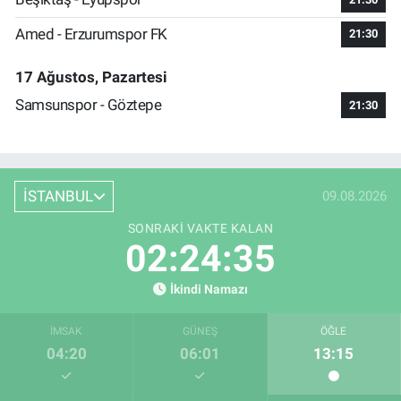
Amed - Erzurumspor FK
21:30
17 Ağustos, Pazartesi
Samsunspor - Göztepe
21:30
İSTANBUL
09.08.2026
SONRAKI VAKTE KALAN
02:24:34
İkindi Namazı
İMSAK
GÜNEŞ
ÖĞLE
04:20
06:01
13:15