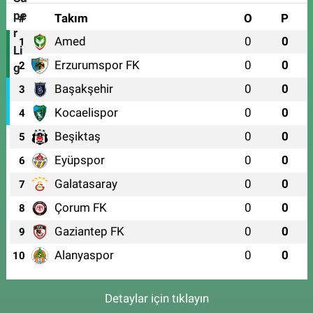
#
Takım
O
P
Amed
0
0
1
Erzurumspor FK
0
0
2
Başakşehir
0
0
3
Kocaelispor
0
0
4
Beşiktaş
0
0
5
Eyüpspor
0
0
6
Galatasaray
0
0
7
Çorum FK
0
0
8
Gaziantep FK
0
0
9
Alanyaspor
0
0
10
Detaylar için tıklayın