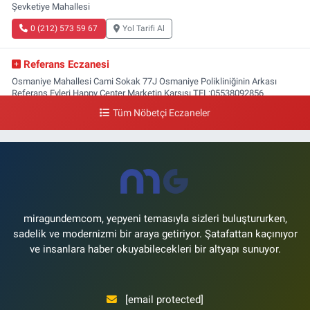
Şevketiye Mahallesi
0 (212) 573 59 67
Yol Tarifi Al
Referans Eczanesi
Osmaniye Mahallesi Cami Sokak 77J Osmaniye Polikliniğinin Arkası
Referans Evleri Happy Center Marketin Karşısı TEL:05538092856
Tüm Nöbetçi Eczaneler
0 (212) 809 28 56
Yol Tarifi Al
Bayraktar Eczanesi
Şenlikköy Mahallesi Harman Sokak 43 4B Flyinn Avm yaya girişi karşısı,
Mali Kuaför yanı .
0 (212) 573 11 12
Yol Tarifi Al
miragundemcom, yepyeni temasıyla sizleri buluştururken,
sadelik ve modernizmi bir araya getiriyor. Şatafattan kaçınıyor
ve insanlara haber okuyabilecekleri bir altyapı sunuyor.
[email protected]