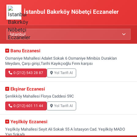
İstanbul Bakırköy Nöbetçi Eczaneler
Banu Eczanesi
Osmaniye Mahallesi Adalet Sokak 6 Osmaniye Minibüs Durakları
Meydanı, Çarşı girişi,Tarihi Kayıkçıoğlu Fırını karşısı
0 (212) 543 28 87
Yol Tarifi Al
Ekşinar Eczanesi
Şenlikköy Mahallesi Florya Caddesi 59C
0 (212) 601 11 44
Yol Tarifi Al
Yeşilköy Eczanesi
Yeşilköy Mahallesi Seyit Ali Sokak 55 A İstasyon Cad. Yeşilköy MADO
Yan Sokağı