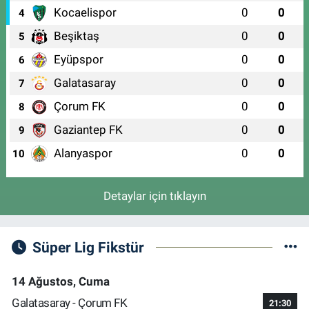
Kocaelispor
0
0
4
Beşiktaş
0
0
5
Eyüpspor
0
0
6
Galatasaray
0
0
7
Çorum FK
0
0
8
Gaziantep FK
0
0
9
Alanyaspor
0
0
10
Detaylar için tıklayın
Süper Lig Fikstür
14 Ağustos, Cuma
Galatasaray - Çorum FK
21:30