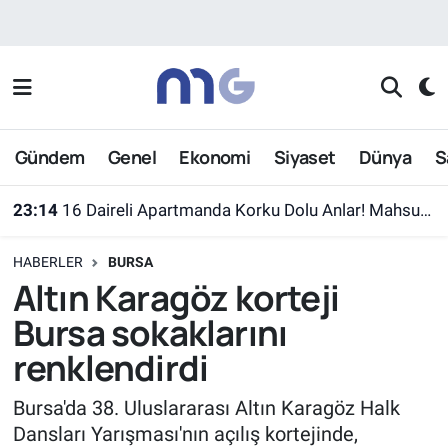
Nöbetçi Eczaneler
Hava Durumu
Gündem
Genel
Ekonomi
Siyaset
Dünya
S
İstanbul Namaz Vakitleri
23:14
16 Daireli Apartmanda Korku Dolu Anlar! Mahsur Kalanlar Kurtarıldı
Trafik Durumu
HABERLER
BURSA
Süper Lig Puan Durumu ve Fikstür
Altın Karagöz korteji
Bursa sokaklarını
Tüm Manşetler
renklendirdi
Son Dakika Haberleri
Bursa'da 38. Uluslararası Altın Karagöz Halk
Dansları Yarışması'nın açılış kortejinde,
Haber Arşivi