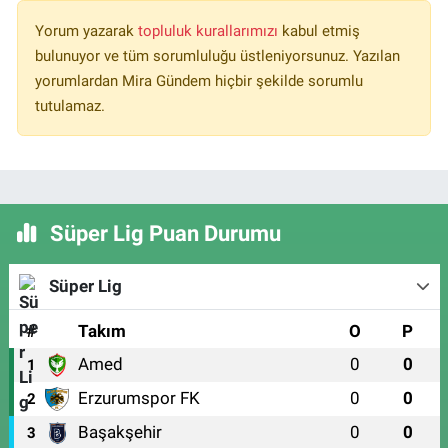
Yorum yazarak
topluluk kurallarımızı
kabul etmiş
bulunuyor ve tüm sorumluluğu üstleniyorsunuz. Yazılan
yorumlardan Mira Gündem hiçbir şekilde sorumlu
tutulamaz.
Süper Lig Puan Durumu
Süper Lig
#
Takım
O
P
Amed
0
0
1
Erzurumspor FK
0
0
2
Başakşehir
0
0
3