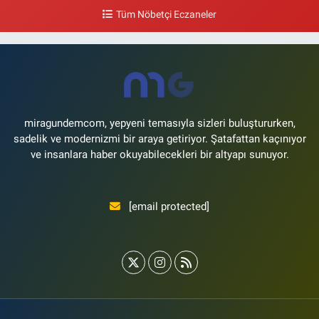
Tüm Nöbetçi Eczaneler
0 (212) 571 71 77
Yol Tarifi Al
Lale Eczanesi
Ataköy 3-4-11. Kısım Mahallesi Dr. Remzi Kazancıgil Caddesi Ataköy
4.Kısım Çarşısı No:12 Ataköy 4.Kısım Çarşısı
0 (212) 559 99 99
Yol Tarifi Al
miragundemcom, yepyeni temasıyla sizleri buluştururken,
sadelik ve modernizmi bir araya getiriyor. Şatafattan kaçınıyor
ve insanlara haber okuyabilecekleri bir altyapı sunuyor.
[email protected]