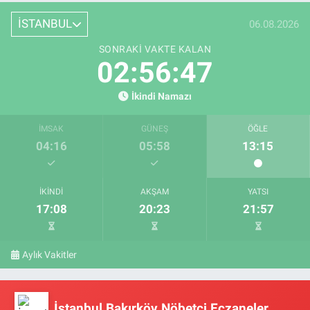
İSTANBUL
06.08.2026
SONRAKI VAKTE KALAN
02:56:47
İkindi Namazı
İMSAK
GÜNEŞ
ÖĞLE
04:16
05:58
13:15
İKINDI
AKŞAM
YATSI
17:08
20:23
21:57
Aylık Vakitler
İstanbul Bakırköy Nöbetçi Eczaneler