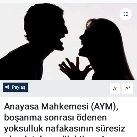
Paylaş
-
+
A
A
Anayasa Mahkemesi (AYM),
boşanma sonrası ödenen
yoksulluk nafakasının süresiz