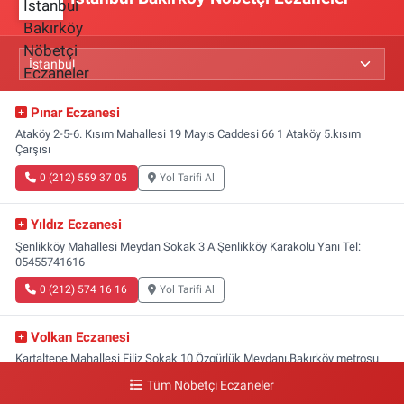
Pınar Eczanesi
Ataköy 2-5-6. Kısım Mahallesi 19 Mayıs Caddesi 66 1 Ataköy 5.kısım
Çarşısı
0 (212) 559 37 05
Yol Tarifi Al
Yıldız Eczanesi
Şenlikköy Mahallesi Meydan Sokak 3 A Şenlikköy Karakolu Yanı Tel:
05455741616
0 (212) 574 16 16
Yol Tarifi Al
Volkan Eczanesi
Kartaltepe Mahallesi Filiz Sokak 10 Özgürlük Meydanı,Bakırköy metrosu
çıkışı,Kız meslek lisesi sokağı aşağısı
Tüm Nöbetçi Eczaneler
0 (533) 496 36 65
Yol Tarifi Al