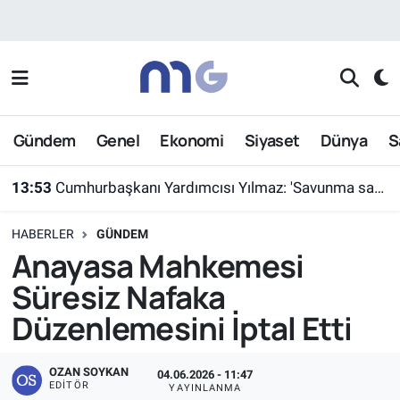
Nöbetçi Eczaneler
Hava Durumu
Gündem
Genel
Ekonomi
Siyaset
Dünya
S
İstanbul Namaz Vakitleri
13:53
Cumhurbaşkanı Yardımcısı Yılmaz: 'Savunma sanayiinde hedefimiz en kısa sürede ülkemizi ilk 10 ihracatçı ülke arasına sokmak'
Trafik Durumu
HABERLER
GÜNDEM
Süper Lig Puan Durumu ve Fikstür
Anayasa Mahkemesi
Süresiz Nafaka
Tüm Manşetler
Düzenlemesini İptal Etti
Son Dakika Haberleri
OZAN SOYKAN
04.06.2026 - 11:47
Haber Arşivi
EDITÖR
YAYINLANMA