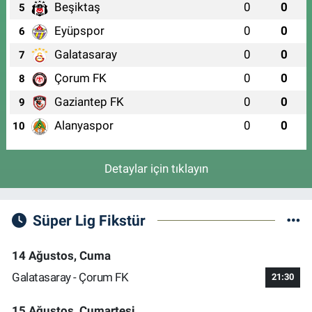
Beşiktaş
0
0
5
Eyüpspor
0
0
6
Galatasaray
0
0
7
Çorum FK
0
0
8
Gaziantep FK
0
0
9
Alanyaspor
0
0
10
Detaylar için tıklayın
Süper Lig Fikstür
14 Ağustos, Cuma
Galatasaray - Çorum FK
21:30
15 Ağustos, Cumartesi