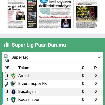
Süper Lig Puan Durumu
Süper Lig
#
Takım
O
P
Amed
0
0
1
Erzurumspor FK
0
0
2
Başakşehir
0
0
3
Kocaelispor
0
0
4