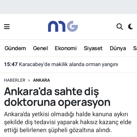
Nöbetçi Eczaneler
Hava Durumu
Gündem
Genel
Ekonomi
Siyaset
Dünya
S
İstanbul Namaz Vakitleri
15:47
Karacabey'de makilik alanda orman yangını
Trafik Durumu
HABERLER
ANKARA
Süper Lig Puan Durumu ve Fikstür
Ankara'da sahte diş
doktoruna operasyon
Tüm Manşetler
Ankara'da yetkisi olmadığı halde kanuna aykırı
Son Dakika Haberleri
şekilde diş tedavisi yaparak haksız kazanç elde
ettiği belirlenen şüpheli gözaltına alındı.
Haber Arşivi