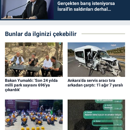
Gerçekten barış isteniyorsa
İsrail'in saldırıları derhal
durdurulmalıdır
Bunlar da ilginizi çekebilir
Bakan Yumaklı: 'Son 24 yılda
Ankara'da servis aracı tıra
milli park sayısını 696'ya
arkadan çarptı: 1'i ağır 7 yaralı
çıkardık'