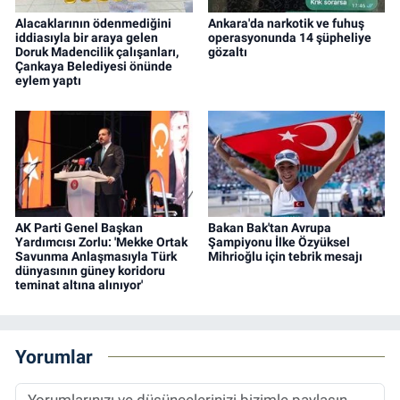
Alacaklarının ödenmediğini
Ankara'da narkotik ve fuhuş
iddiasıyla bir araya gelen
operasyonunda 14 şüpheliye
Doruk Madencilik çalışanları,
gözaltı
Çankaya Belediyesi önünde
eylem yaptı
AK Parti Genel Başkan
Bakan Bak'tan Avrupa
Yardımcısı Zorlu: 'Mekke Ortak
Şampiyonu İlke Özyüksel
Savunma Anlaşmasıyla Türk
Mihrioğlu için tebrik mesajı
dünyasının güney koridoru
teminat altına alınıyor'
Yorumlar