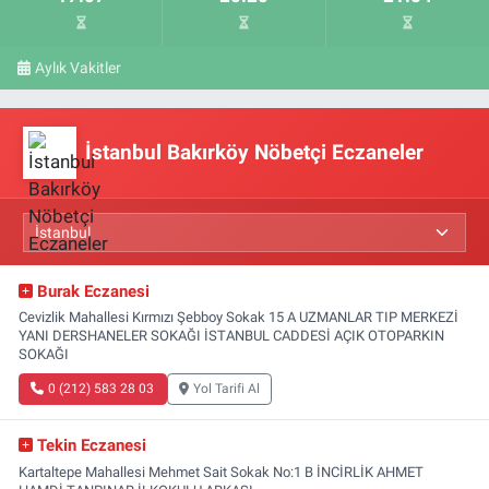
Aylık Vakitler
İstanbul Bakırköy Nöbetçi Eczaneler
Burak Eczanesi
Cevizlik Mahallesi Kırmızı Şebboy Sokak 15 A UZMANLAR TIP MERKEZİ
YANI DERSHANELER SOKAĞI İSTANBUL CADDESİ AÇIK OTOPARKIN
SOKAĞI
0 (212) 583 28 03
Yol Tarifi Al
Tekin Eczanesi
Kartaltepe Mahallesi Mehmet Sait Sokak No:1 B İNCİRLİK AHMET