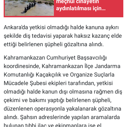
meçhul cinayetin
aydınlatılması için
yeniden çalışma
başlatıldı
Ankara'da yetkisi olmadığı halde kanuna aykırı
şekilde diş tedavisi yaparak haksız kazanç elde
ettiği belirlenen şüpheli gözaltına alındı.
Kahramankazan Cumhuriyet Başsavcılığı
koordinesinde, Kahramankazan İlçe Jandarma
Komutanlığı Kaçakçılık ve Organize Suçlarla
Mücadele Şubesi ekipleri tarafından, yetkisi
olmadığı halde kanun dışı olmasına rağmen diş
çekimi ve bakımı yaptığı belirlenen şüpheli,
düzenlenen operasyonla yakalanarak gözaltına
alındı. Şahsın adreslerinde yapılan aramalarda
bulunan tıbbi ilaç ve ekipmanlara ise el