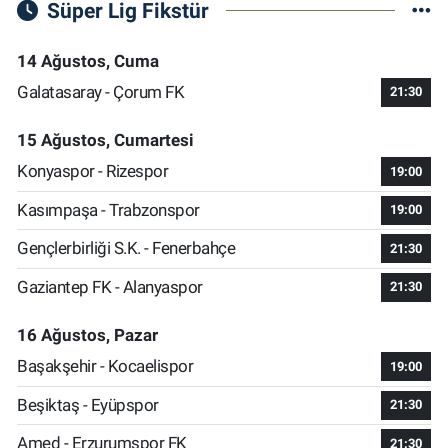
Süper Lig Fikstür
14 Ağustos, Cuma
Galatasaray - Çorum FK
21:30
15 Ağustos, Cumartesi
Konyaspor - Rizespor
19:00
Kasımpaşa - Trabzonspor
19:00
Gençlerbirliği S.K. - Fenerbahçe
21:30
Gaziantep FK - Alanyaspor
21:30
16 Ağustos, Pazar
Başakşehir - Kocaelispor
19:00
Beşiktaş - Eyüpspor
21:30
Amed - Erzurumspor FK
21:30