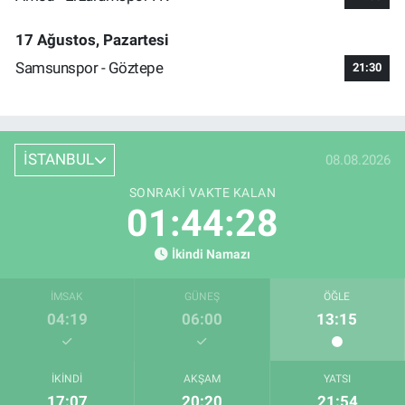
17 Ağustos, Pazartesi
Samsunspor - Göztepe
21:30
İSTANBUL
08.08.2026
SONRAKI VAKTE KALAN
01:44:28
İkindi Namazı
İMSAK
GÜNEŞ
ÖĞLE
04:19
06:00
13:15
İKINDI
AKŞAM
YATSI
17:07
20:20
21:54