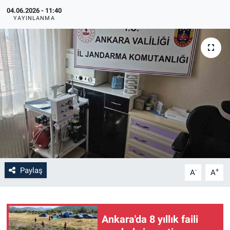
04.06.2026 - 11:40
YAYINLANMA
Paylaş
-
+
A
A
Ankara'da 8 yıllık faili