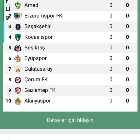
Amed
0
0
1
Erzurumspor FK
0
0
2
Başakşehir
0
0
3
Kocaelispor
0
0
4
Beşiktaş
0
0
5
Eyüpspor
0
0
6
Galatasaray
0
0
7
Çorum FK
0
0
8
Gaziantep FK
0
0
9
Alanyaspor
0
0
10
Detaylar için tıklayın