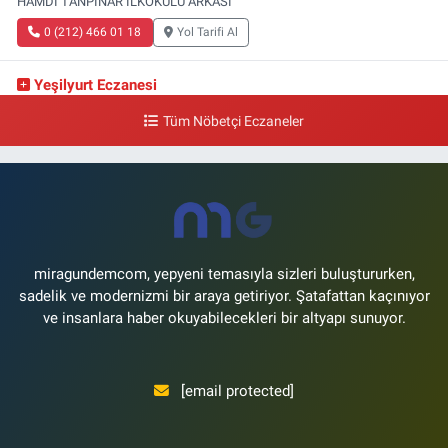
HAMDİ TANPINAR İLKOKULU ARKASI
0 (212) 466 01 18
Yol Tarifi Al
Yeşilyurt Eczanesi
Yeşilyurt Mahallesi Sipahioğlu Caddesi 13 B
Tüm Nöbetçi Eczaneler
0 (212) 573 15 20
Yol Tarifi Al
Akvaryum Eczanesi
Şenlikköy Mahallesi Eski Halkalı Caddesi 33 Akvaryum Yanı Akua Florya
AVMm Zemin Kat
0 (212) 574 24 20
Yol Tarifi Al
miragundemcom, yepyeni temasıyla sizleri buluştururken,
sadelik ve modernizmi bir araya getiriyor. Şatafattan kaçınıyor
ve insanlara haber okuyabilecekleri bir altyapı sunuyor.
[email protected]