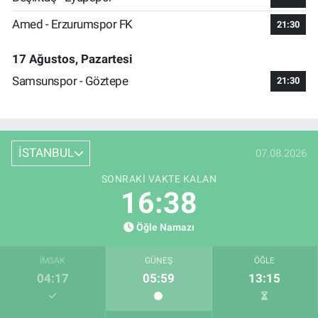
Amed - Erzurumspor FK
21:30
17 Ağustos, Pazartesi
Samsunspor - Göztepe
21:30
İSTANBUL
07.08.2026
SONRAKI VAKTE KALAN
16:37
Öğle Namazı
İMSAK
GÜNEŞ
ÖĞLE
04:17
05:59
13:15