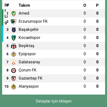
#
Takım
O
P
Amed
0
0
1
Erzurumspor FK
0
0
2
Başakşehir
0
0
3
Kocaelispor
0
0
4
Beşiktaş
0
0
5
Eyüpspor
0
0
6
Galatasaray
0
0
7
Çorum FK
0
0
8
Gaziantep FK
0
0
9
Alanyaspor
0
0
10
Detaylar için tıklayın