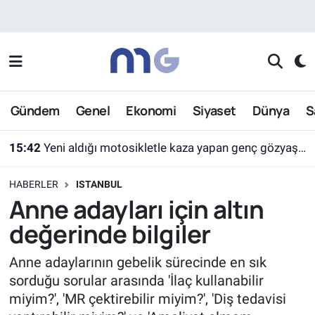
Nöbetçi Eczaneler
Hava Durumu
Gündem
Genel
Ekonomi
Siyaset
Dünya
S
İstanbul Namaz Vakitleri
15:42
Yeni aldığı motosikletle kaza yapan genç gözyaşları arasında toprağa verildi
Trafik Durumu
HABERLER
ISTANBUL
Süper Lig Puan Durumu ve Fikstür
Anne adayları için altın
değerinde bilgiler
Tüm Manşetler
Anne adaylarının gebelik sürecinde en sık
Son Dakika Haberleri
sorduğu sorular arasında 'İlaç kullanabilir
miyim?', 'MR çektirebilir miyim?', 'Diş tedavisi
Haber Arşivi