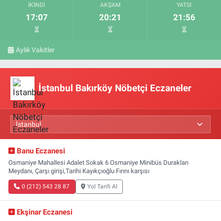
İKINDI
AKŞAM
YATSI
17:07
20:21
21:56
Aylık Vakitler
İstanbul Bakırköy Nöbetçi Eczaneler
Banu Eczanesi
Osmaniye Mahallesi Adalet Sokak 6 Osmaniye Minibüs Durakları
Meydanı, Çarşı girişi,Tarihi Kayıkçıoğlu Fırını karşısı
0 (212) 543 28 87
Yol Tarifi Al
Ekşinar Eczanesi