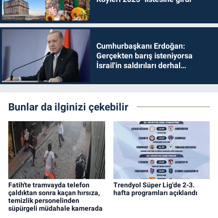
Cumhurbaşkanı Erdoğan:
Gerçekten barış isteniyorsa
İsrail'in saldırıları derhal
durdurulmalıdır
Bunlar da ilginizi çekebilir
Fatih'te tramvayda telefon
Trendyol Süper Lig'de 2-3.
çaldıktan sonra kaçan hırsıza,
hafta programları açıklandı
temizlik personelinden
süpürgeli müdahale kamerada