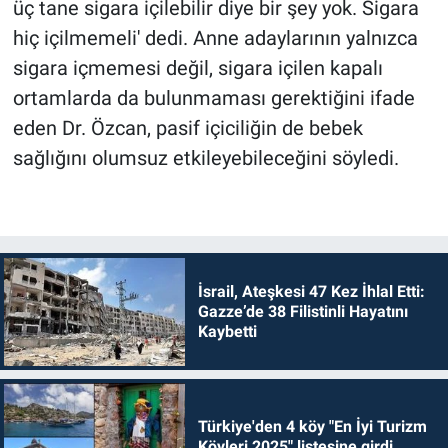
üç tane sigara içilebilir diye bir şey yok. Sigara
hiç içilmemeli' dedi. Anne adaylarının yalnızca
sigara içmemesi değil, sigara içilen kapalı
ortamlarda da bulunmaması gerektiğini ifade
eden Dr. Özcan, pasif içiciliğin de bebek
sağlığını olumsuz etkileyebileceğini söyledi.
İsrail, Ateşkesi 47 Kez İhlal Etti:
Gazze’de 38 Filistinli Hayatını
Kaybetti
Türkiye'den 4 köy "En İyi Turizm
Köyleri 2025" listesine girdi