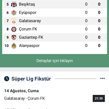
Beşiktaş
0
0
5
Eyüpspor
0
0
6
Galatasaray
0
0
7
Çorum FK
0
0
8
Gaziantep FK
0
0
9
Alanyaspor
0
0
10
Detaylar için tıklayın
Süper Lig Fikstür
14 Ağustos, Cuma
Galatasaray - Çorum FK
21:30