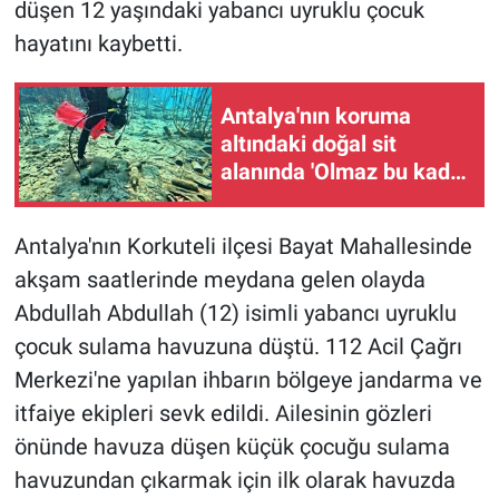
düşen 12 yaşındaki yabancı uyruklu çocuk
hayatını kaybetti.
Antalya'nın koruma
altındaki doğal sit
alanında 'Olmaz bu kadar
'dedirten görüntüler
Antalya'nın Korkuteli ilçesi Bayat Mahallesinde
akşam saatlerinde meydana gelen olayda
Abdullah Abdullah (12) isimli yabancı uyruklu
çocuk sulama havuzuna düştü. 112 Acil Çağrı
Merkezi'ne yapılan ihbarın bölgeye jandarma ve
itfaiye ekipleri sevk edildi. Ailesinin gözleri
önünde havuza düşen küçük çocuğu sulama
havuzundan çıkarmak için ilk olarak havuzda