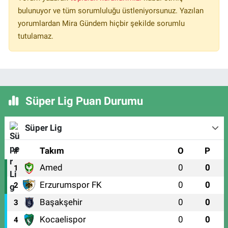
bulunuyor ve tüm sorumluluğu üstleniyorsunuz. Yazılan
yorumlardan Mira Gündem hiçbir şekilde sorumlu
tutulamaz.
Süper Lig Puan Durumu
Süper Lig
#
Takım
O
P
Amed
0
0
1
Erzurumspor FK
0
0
2
Başakşehir
0
0
3
Kocaelispor
0
0
4