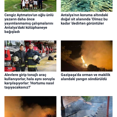
Cengiz Aytmatov'un oğlu ünlü
Antalya'nın koruma altındaki
yazarın daha önce
doğal sit alanında 'Olmaz bu
yayımlanmamış çalışmalarını
kadar 'dedirten görüntüler
Antalya'daki kütüphaneye
bağışladı
Alevlere girip tonajlı araç
Gazipaşa'da orman ve makilik
kullanıyorlar, hala aynı soruyla
alandaki yangın söndürüldü
karşılaşıyorlar: 'Hortumu nasıl
taşıyacaksınız?'