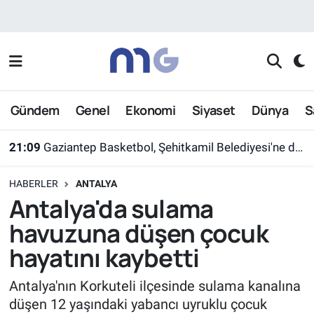
Nöbetçi Eczaneler
Hava Durumu
Gündem
Genel
Ekonomi
Siyaset
Dünya
S
İstanbul Namaz Vakitleri
21:09
Gaziantep Basketbol, Şehitkamil Belediyesi'ne devredildi
Trafik Durumu
HABERLER
ANTALYA
Süper Lig Puan Durumu ve Fikstür
Antalya'da sulama
havuzuna düşen çocuk
Tüm Manşetler
hayatını kaybetti
Son Dakika Haberleri
Antalya'nın Korkuteli ilçesinde sulama kanalına
düşen 12 yaşındaki yabancı uyruklu çocuk
Haber Arşivi