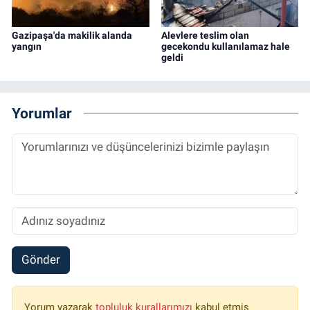
Gazipaşa'da makilik alanda
Alevlere teslim olan
yangın
gecekondu kullanılamaz hale
geldi
Yorumlar
Gönder
Yorum yazarak
topluluk kurallarımızı
kabul etmiş