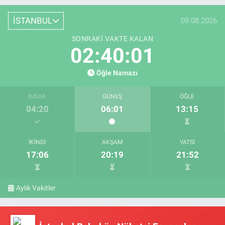
İSTANBUL
09.08.2026
SONRAKI VAKTE KALAN
02:40:00
Öğle Namazı
İMSAK
GÜNEŞ
ÖĞLE
04:20
06:01
13:15
İKINDI
AKŞAM
YATSI
17:06
20:19
21:52
Aylık Vakitler