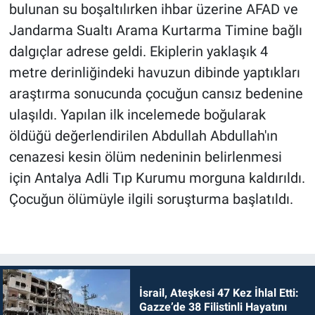
bulunan su boşaltılırken ihbar üzerine AFAD ve
Jandarma Sualtı Arama Kurtarma Timine bağlı
dalgıçlar adrese geldi. Ekiplerin yaklaşık 4
metre derinliğindeki havuzun dibinde yaptıkları
araştırma sonucunda çocuğun cansız bedenine
ulaşıldı. Yapılan ilk incelemede boğularak
öldüğü değerlendirilen Abdullah Abdullah'ın
cenazesi kesin ölüm nedeninin belirlenmesi
için Antalya Adli Tıp Kurumu morguna kaldırıldı.
Çocuğun ölümüyle ilgili soruşturma başlatıldı.
İsrail, Ateşkesi 47 Kez İhlal Etti:
Gazze’de 38 Filistinli Hayatını