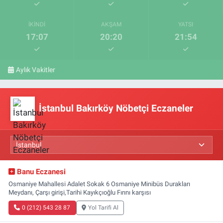
İKINDI
AKŞAM
YATSI
17:07
20:20
21:54
Aylık Vakitler
İstanbul Bakırköy Nöbetçi Eczaneler
Banu Eczanesi
Osmaniye Mahallesi Adalet Sokak 6 Osmaniye Minibüs Durakları
Meydanı, Çarşı girişi,Tarihi Kayıkçıoğlu Fırını karşısı
0 (212) 543 28 87
Yol Tarifi Al