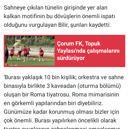
Sahneye çıkılan tünelin girişinde yer alan
kalkan motifinin bu dövüşlerin önemli ispatı
olduğunu vurgulayan Bilir, şunları kaydetti:
Çorum FK, Topuk
Yaylası'nda çalışmalarını
sürdürüyor
'Burası yaklaşık 10 bin kişilik; orkestra ve sahne
binasıyla birlikte 3 kaveadan (oturma bölümü)
oluşan bir Roma tiyatrosu. Roma mimarisinin
en görkemli yapılarından biri diyebiliriz.
Günümüze kadar korunmuş olması bizler için
çok önemli. Burası yapılırken öncelikli olarak
tiyatro oyunlarının sahnelenmesi amaçlanmış,