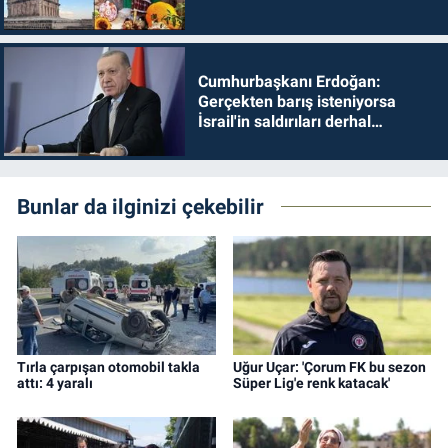
Cumhurbaşkanı Erdoğan:
Gerçekten barış isteniyorsa
İsrail'in saldırıları derhal
durdurulmalıdır
Bunlar da ilginizi çekebilir
Tırla çarpışan otomobil takla
Uğur Uçar: 'Çorum FK bu sezon
attı: 4 yaralı
Süper Lig'e renk katacak'