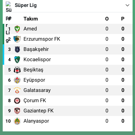
Süper Lig
#
Takım
O
P
Amed
0
0
1
Erzurumspor FK
0
0
2
Başakşehir
0
0
3
Kocaelispor
0
0
4
Beşiktaş
0
0
5
Eyüpspor
0
0
6
Galatasaray
0
0
7
Çorum FK
0
0
8
Gaziantep FK
0
0
9
Alanyaspor
0
0
10