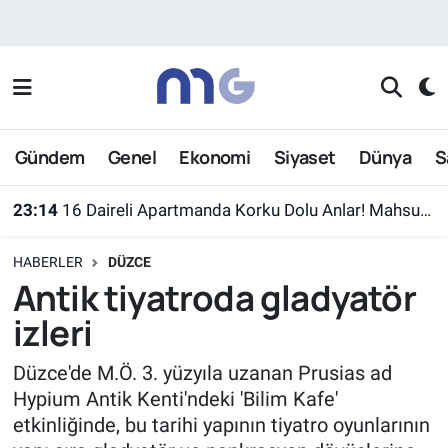
Nöbetçi Eczaneler
Hava Durumu
Gündem
Genel
Ekonomi
Siyaset
Dünya
S
İstanbul Namaz Vakitleri
23:14
16 Daireli Apartmanda Korku Dolu Anlar! Mahsur Kalanlar Kurtarıldı
Trafik Durumu
HABERLER
DÜZCE
Süper Lig Puan Durumu ve Fikstür
Antik tiyatroda gladyatör
izleri
Tüm Manşetler
Düzce'de M.Ö. 3. yüzyıla uzanan Prusias ad
Son Dakika Haberleri
Hypium Antik Kenti'ndeki 'Bilim Kafe'
etkinliğinde, bu tarihi yapının tiyatro oyunlarının
Haber Arşivi