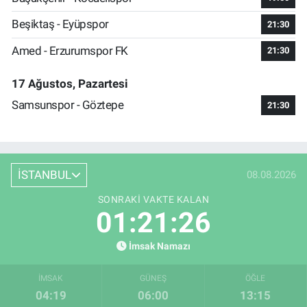
Beşiktaş - Eyüpspor
21:30
Amed - Erzurumspor FK
21:30
17 Ağustos, Pazartesi
Samsunspor - Göztepe
21:30
İSTANBUL
08.08.2026
SONRAKI VAKTE KALAN
01:21:26
İmsak Namazı
İMSAK
GÜNEŞ
ÖĞLE
04:19
06:00
13:15