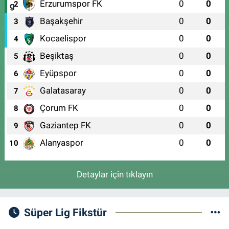
Erzurumspor FK
0
0
2
Başakşehir
0
0
3
Kocaelispor
0
0
4
Beşiktaş
0
0
5
Eyüpspor
0
0
6
Galatasaray
0
0
7
Çorum FK
0
0
8
Gaziantep FK
0
0
9
Alanyaspor
0
0
10
Detaylar için tıklayın
Süper Lig Fikstür