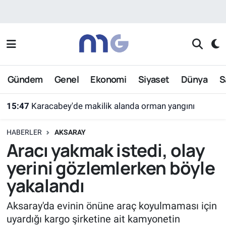
Nöbetçi Eczaneler
Hava Durumu
Gündem
Genel
Ekonomi
Siyaset
Dünya
S
İstanbul Namaz Vakitleri
15:47
Karacabey'de makilik alanda orman yangını
Trafik Durumu
HABERLER
AKSARAY
Süper Lig Puan Durumu ve Fikstür
Aracı yakmak istedi, olay
yerini gözlemlerken böyle
Tüm Manşetler
yakalandı
Son Dakika Haberleri
Aksaray'da evinin önüne araç koyulmaması için
uyardığı kargo şirketine ait kamyonetin
Haber Arşivi