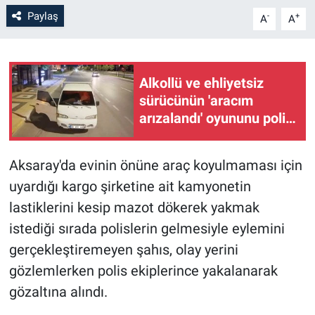
Paylaş
-
+
A
A
Alkollü ve ehliyetsiz
sürücünün 'aracım
arızalandı' oyununu polis
bozdu
Aksaray'da evinin önüne araç koyulmaması için
uyardığı kargo şirketine ait kamyonetin
lastiklerini kesip mazot dökerek yakmak
istediği sırada polislerin gelmesiyle eylemini
gerçekleştiremeyen şahıs, olay yerini
gözlemlerken polis ekiplerince yakalanarak
gözaltına alındı.