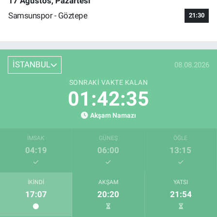
17 Ağustos, Pazartesi
Samsunspor - Göztepe
21:30
İSTANBUL
08.08.2026
SONRAKI VAKTE KALAN
01:42:35
Akşam Namazı
İMSAK
GÜNEŞ
ÖĞLE
04:19
06:00
13:15
İKINDI
AKŞAM
YATSI
17:07
20:20
21:54