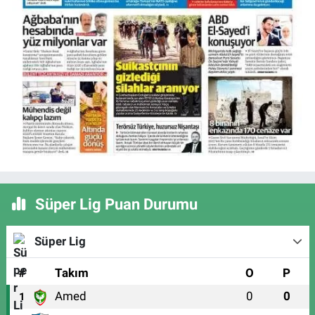
Süper Lig Puan Durumu
Süper Lig
#
Takım
O
P
Amed
0
0
1