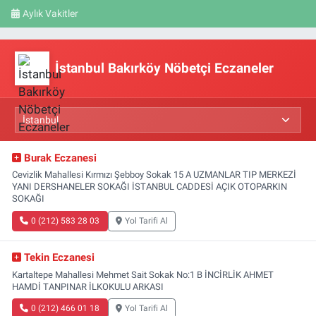
Aylık Vakitler
İstanbul Bakırköy Nöbetçi Eczaneler
Burak Eczanesi
Cevizlik Mahallesi Kırmızı Şebboy Sokak 15 A UZMANLAR TIP MERKEZİ
YANI DERSHANELER SOKAĞI İSTANBUL CADDESİ AÇIK OTOPARKIN
SOKAĞI
0 (212) 583 28 03
Yol Tarifi Al
Tekin Eczanesi
Kartaltepe Mahallesi Mehmet Sait Sokak No:1 B İNCİRLİK AHMET
HAMDİ TANPINAR İLKOKULU ARKASI
0 (212) 466 01 18
Yol Tarifi Al