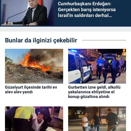
Cumhurbaşkanı Erdoğan:
Gerçekten barış isteniyorsa
İsrail'in saldırıları derhal
durdurulmalıdır
Bunlar da ilginizi çekebilir
Güzelyurt ilçesinde tarihi ev
Gurbetten izne geldi, alkollü
alev alev yandı
yakalanınca ehliyetine el
konup gözaltına alındı