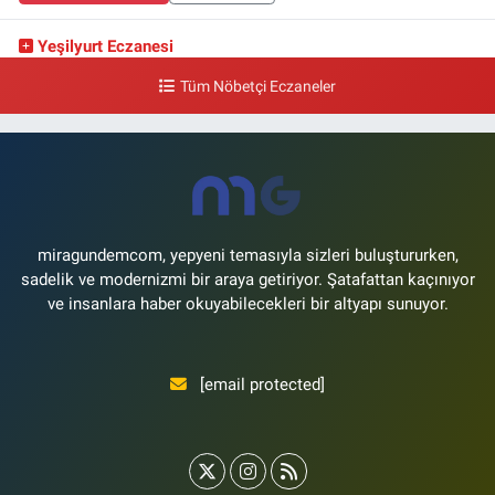
Yeşilyurt Eczanesi
Yeşilyurt Mahallesi Sipahioğlu Caddesi 13 B
Tüm Nöbetçi Eczaneler
0 (212) 573 15 20
Yol Tarifi Al
Akvaryum Eczanesi
Şenlikköy Mahallesi Eski Halkalı Caddesi 33 Akvaryum Yanı Akua Florya
AVMm Zemin Kat
0 (212) 574 24 20
Yol Tarifi Al
miragundemcom, yepyeni temasıyla sizleri buluştururken,
sadelik ve modernizmi bir araya getiriyor. Şatafattan kaçınıyor
ve insanlara haber okuyabilecekleri bir altyapı sunuyor.
[email protected]