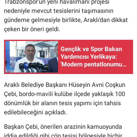
Trabzonspor'un yeni havalimanı projesi
nedeniyle mevcut tesislerini taşımasının
gündeme gelmesiyle birlikte, Araklı'dan dikkat
çeken bir öneri geldi.
Gençlik ve Spor Bakan
Yardımcısı Yerlikaya:
'Modern pentatlonumuz
olimpiyatta madalya
alacak potansiyele geldi'
Araklı Belediye Başkanı Hüseyin Avni Coşkun
Çebi, bordo-mavili kulübe ilçede yaklaşık 100
dönümlük bir alanın tesis yapımı için tahsis
edilebileceğini açıkladı.
Başkan Çebi, önerilen arazinin kamuoyunda
iddia edildiği gibi çöp tesisi bölgesiyle hiçbir