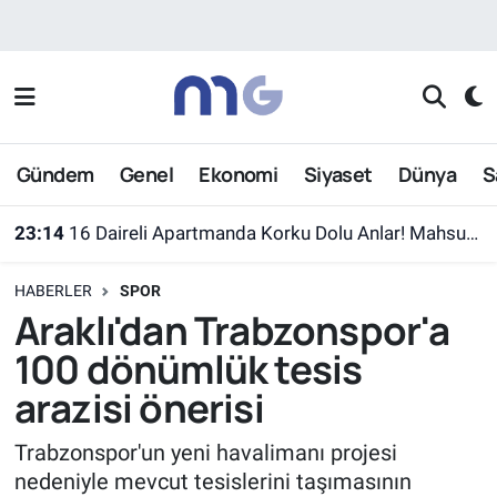
Nöbetçi Eczaneler
Hava Durumu
Gündem
Genel
Ekonomi
Siyaset
Dünya
S
İstanbul Namaz Vakitleri
23:14
16 Daireli Apartmanda Korku Dolu Anlar! Mahsur Kalanlar Kurtarıldı
Trafik Durumu
HABERLER
SPOR
Süper Lig Puan Durumu ve Fikstür
Araklı'dan Trabzonspor'a
100 dönümlük tesis
Tüm Manşetler
arazisi önerisi
Son Dakika Haberleri
Trabzonspor'un yeni havalimanı projesi
nedeniyle mevcut tesislerini taşımasının
Haber Arşivi