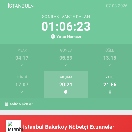
İSTANBUL
07.08.2026
SONRAKI VAKTE KALAN
01:06:22
Yatsı Namazı
İMSAK
GÜNEŞ
ÖĞLE
04:17
05:59
13:15
İKINDI
AKŞAM
YATSI
17:07
20:21
21:56
Aylık Vakitler
İstanbul Bakırköy Nöbetçi Eczaneler