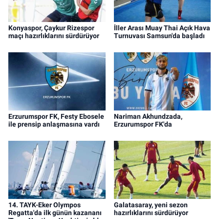
Konyaspor, Çaykur Rizespor
İller Arası Muay Thai Açık Hava
maçı hazırlıklarını sürdürüyor
Turnuvası Samsun'da başladı
Erzurumspor FK, Festy Ebosele
Nariman Akhundzada,
ile prensip anlaşmasına vardı
Erzurumspor FK'da
14. TAYK-Eker Olympos
Galatasaray, yeni sezon
Regatta'da ilk günün kazananı
hazırlıklarını sürdürüyor