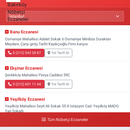
Banu Eczanesi
Osmaniye Mahallesi Adalet Sokak 6 Osmaniye Minibüs Durakları
Meydanı, Çarşı girişi,Tarihi Kayıkçıoğlu Fırını karşısı
0 (212) 543 28 87
Yol Tarifi Al
Ekşinar Eczanesi
Şenlikköy Mahallesi Florya Caddesi 59C
0 (212) 601 11 44
Yol Tarifi Al
Yeşilköy Eczanesi
Yeşilköy Mahallesi Seyit Ali Sokak 55 A İstasyon Cad. Yeşilköy MADO
Yan Sokağı
Tüm Nöbetçi Eczaneler
0 (212) 571 71 77
Yol Tarifi Al