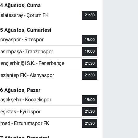
4 Ağustos, Cuma
alatasaray - Çorum FK
21:30
5 Ağustos, Cumartesi
onyaspor - Rizespor
19:00
asımpaşa - Trabzonspor
19:00
ençlerbirliği S.K. - Fenerbahçe
21:30
aziantep FK - Alanyaspor
21:30
6 Ağustos, Pazar
aşakşehir - Kocaelispor
19:00
eşiktaş - Eyüpspor
21:30
med - Erzurumspor FK
21:30