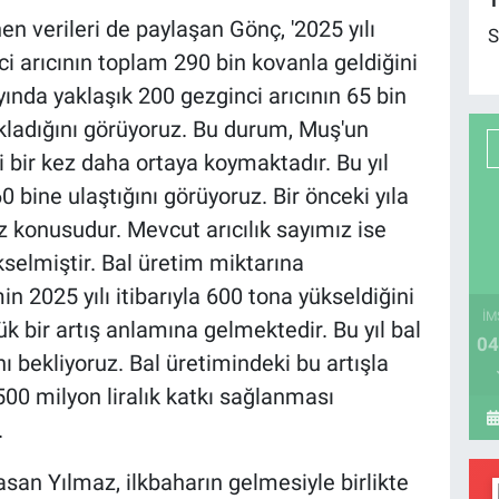
1
n verileri de paylaşan Gönç, '2025 yılı
S
nci arıcının toplam 290 bin kovanla geldiğini
ı ayında yaklaşık 200 gezginci arıcının 65 bin
akladığını görüyoruz. Bu durum, Muş'un
ni bir kez daha ortaya koymaktadır. Bu yıl
60 bine ulaştığını görüyoruz. Bir önceki yıla
öz konusudur. Mevcut arıcılık sayımız ise
ükselmiştir. Bal üretim miktarına
n 2025 yılı itibarıyla 600 tona yükseldiğini
İM
k bir artış anlamına gelmektedir. Bu yıl bal
04
 bekliyoruz. Bal üretimindeki bu artışla
500 milyon liralık katkı sağlanması
.
san Yılmaz, ilkbaharın gelmesiyle birlikte