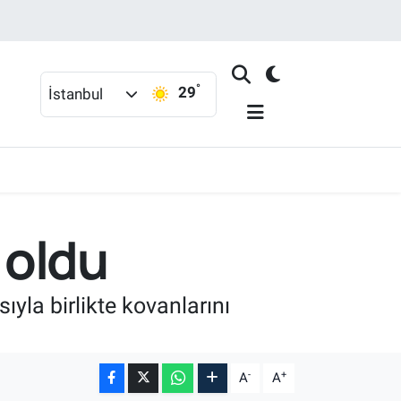
°
29
İstanbul
 oldu
ıyla birlikte kovanlarını
-
+
A
A