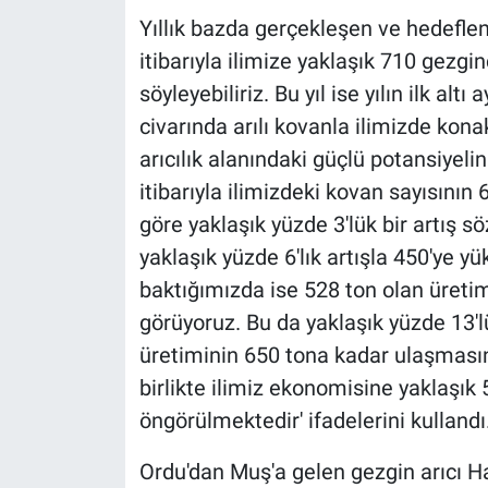
Yıllık bazda gerçekleşen ve hedeflene
itibarıyla ilimize yaklaşık 710 gezgi
söyleyebiliriz. Bu yıl ise yılın ilk alt
civarında arılı kovanla ilimizde kon
arıcılık alanındaki güçlü potansiyeli
itibarıyla ilimizdeki kovan sayısının 
göre yaklaşık yüzde 3'lük bir artış s
yaklaşık yüzde 6'lık artışla 450'ye y
baktığımızda ise 528 ton olan üretimi
görüyoruz. Bu da yaklaşık yüzde 13'lü
üretiminin 650 tona kadar ulaşmasını
birlikte ilimiz ekonomisine yaklaşık 
öngörülmektedir' ifadelerini kullandı
Ordu'dan Muş'a gelen gezgin arıcı Ha