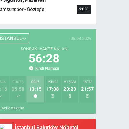
7 Ağustos, Pazartesi
amsunspor - Göztepe
21:30
İSTANBUL
06.08.2026
SONRAKI VAKTE KALAN
56:27
İkindi Namazı
SAK
GÜNEŞ
ÖĞLE
İKINDI
AKŞAM
YATSI
:16
05:58
13:15
17:08
20:23
21:57
Aylık Vakitler
İstanbul Bakırköy Nöbetçi