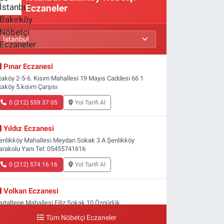
Eczaneler
Pınar Eczanesi
taköy 2-5-6. Kısım Mahallesi 19 Mayıs Caddesi 66 1
taköy 5.kısım Çarşısı
0 (212) 559 37 05
Yol Tarifi Al
Yıldız Eczanesi
enlikköy Mahallesi Meydan Sokak 3 A Şenlikköy
arakolu Yanı Tel: 05455741616
0 (212) 574 16 16
Yol Tarifi Al
Volkan Eczanesi
artaltepe Mahallesi Filiz Sokak 10 Özgürlük
eydanı,Bakırköy metrosu çıkışı,Kız meslek lisesi sokağı
Tüm Nöbetçi Eczaneler
şağısı