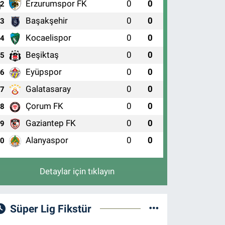
Erzurumspor FK
0
0
2
Başakşehir
0
0
3
Kocaelispor
0
0
4
Beşiktaş
0
0
5
Eyüpspor
0
0
6
Galatasaray
0
0
7
Çorum FK
0
0
8
Gaziantep FK
0
0
9
Alanyaspor
0
0
10
Detaylar için tıklayın
Süper Lig Fikstür