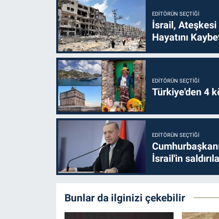
EDITÖRÜN SEÇTIĞI
İsrail, Ateşkesi
Hayatını Kaybet
EDITÖRÜN SEÇTIĞI
Türkiye'den 4 kö
EDITÖRÜN SEÇTIĞI
Cumhurbaşkanı 
İsrail'in saldırı
Bunlar da ilginizi çekebilir