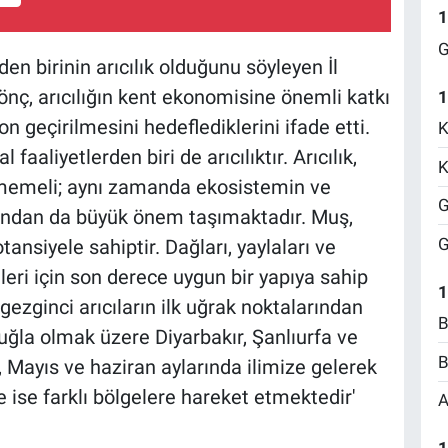
1
G
en birinin arıcılık olduğunu söyleyen İl
ç, arıcılığın kent ekonomisine önemli katkı
1
n geçirilmesini hedeflediklerini ifade etti.
K
aaliyetlerden biri de arıcılıktır. Arıcılık,
K
ilmemeli; aynı zamanda ekosistemin ve
G
çısından da büyük önem taşımaktadır. Muş,
G
tansiyele sahiptir. Dağları, yaylaları ve
etleri için son derece uygun bir yapıya sahip
1
gezginci arıcıların ilk uğrak noktalarından
B
ğla olmak üzere Diyarbakır, Şanlıurfa ve
B
r, Mayıs ve haziran aylarında ilimize gelerek
 ise farklı bölgelere hareket etmektedir'
A