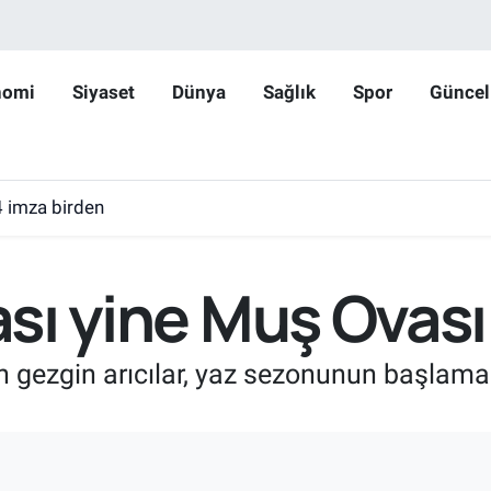
nomi
Siyaset
Dünya
Sağlık
Spor
Güncel
4 imza birden
tası yine Muş Ovası
ren gezgin arıcılar, yaz sezonunun başlamas