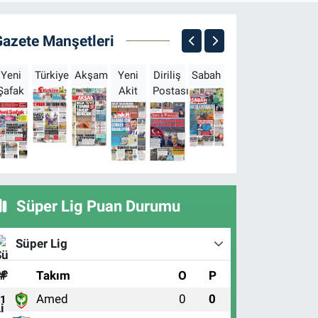
Gazete Manşetleri
Yeni
Türkiye
Akşam
Yeni
Diriliş
Sabah
Milliyet
Hürriyet
T
Şafak
Akit
Postası
Süper Lig Puan Durumu
Süper Lig
#
Takım
O
P
Amed
0
0
1