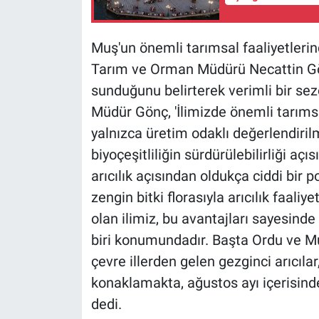
Muş'un önemli tarımsal faaliyetlerind
Tarım ve Orman Müdürü Necattin Gön
sunduğunu belirterek verimli bir sezo
Müdür Gönç, 'İlimizde önemli tarımsal f
yalnızca üretim odaklı değerlendir
biyoçeşitliliğin sürdürülebilirliği a
arıcılık açısından oldukça ciddi bir po
zengin bitki florasıyla arıcılık faaliy
olan ilimiz, bu avantajları sayesinde 
biri konumundadır. Başta Ordu ve Mu
çevre illerden gelen gezginci arıcıla
konaklamakta, ağustos ayı içerisinde
dedi.