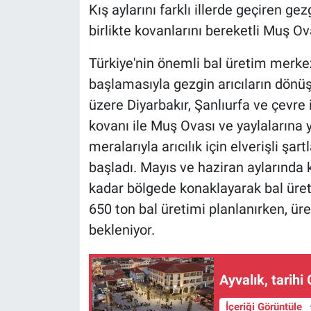
Kış aylarını farklı illerde geçiren g
birlikte kovanlarını bereketli Muş Ova
Türkiye'nin önemli bal üretim merke
başlamasıyla gezgin arıcıların dönü
üzere Diyarbakır, Şanlıurfa ve çevre 
kovanı ile Muş Ovası ve yaylalarına 
meralarıyla arıcılık için elverişli şa
başladı. Mayıs ve haziran aylarında 
kadar bölgede konaklayarak bal üreti
650 ton bal üretimi planlanırken, ür
bekleniyor.
Ayvalık, tarih
İçeriği Görüntüle