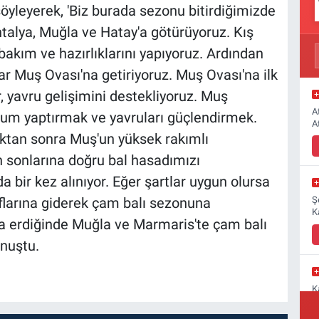
öyleyerek, 'Biz burada sezonu bitirdiğimizde
talya, Muğla ve Hatay'a götürüyoruz. Kış
 bakım ve hazırlıklarını yapıyoruz. Ardından
rar Muş Ovası'na getiriyoruz. Muş Ovası'na ilk
, yavru gelişimini destekliyoruz. Muş
A
um yaptırmak ve yavruları güçlendirmek.
A
ktan sonra Muş'un yüksek rakımlı
n sonlarına doğru bal hasadımızı
a bir kez alınıyor. Eğer şartlar uygun olursa
Ş
larına giderek çam balı sezonuna
K
na erdiğinde Muğla ve Marmaris'te çam balı
nuştu.
K
M
a