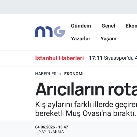
Nöbetçi Eczaneler
Gündem
Genel
Eko
Yazarlar
Yaşam
Hava Durumu
İstanbul Namaz Vakitleri
İstanbul Haberleri
17:11
Sivasspor'da 
Trafik Durumu
HABERLER
EKONOMI
Arıcıların ro
Süper Lig Puan Durumu ve Fikstür
Tüm Manşetler
Kış aylarını farklı illerde geçi
bereketli Muş Ovası'na bıraktı.
Son Dakika Haberleri
04.06.2026 - 13:47
Haber Arşivi
YAYINLANMA