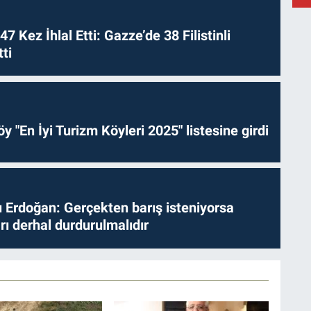
 47 Kez İhlal Etti: Gazze’de 38 Filistinli
ti
Y
B
y "En İyi Turizm Köyleri 2025" listesine girdi
Erdoğan: Gerçekten barış isteniyorsa
ları derhal durdurulmalıdır