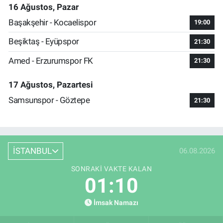
16 Ağustos, Pazar
Başakşehir - Kocaelispor
19:00
Beşiktaş - Eyüpspor
21:30
Amed - Erzurumspor FK
21:30
17 Ağustos, Pazartesi
Samsunspor - Göztepe
21:30
İSTANBUL
06.08.2026
SONRAKI VAKTE KALAN
01:10
İmsak Namazı