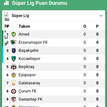
Süper Lig Puan Durumu
Süper Lig
#
Takım
O
P
Amed
0
0
1
Erzurumspor FK
0
0
2
Başakşehir
0
0
3
Kocaelispor
0
0
4
Beşiktaş
0
0
5
Eyüpspor
0
0
6
Galatasaray
0
0
7
Çorum FK
0
0
8
Gaziantep FK
0
0
9