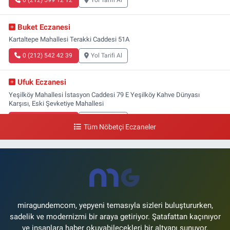
0 (212) 599 12 12
Yol Tarifi Al
Buket Eczanesi
Kartaltepe Mahallesi Terakki Caddesi 51A
0 (212) 542 42 39
Yol Tarifi Al
Ufuk Eczanesi
Yeşilköy Mahallesi İstasyon Caddesi 79 E Yeşilköy Kahve Dünyası
Karşısı, Eski Şevketiye Mahallesi
0 (212) 663 03 25
Yol Tarifi Al
Tüm Nöbetçi Eczaneler
Nimet Eczanesi
Basınköy Mahallesi Yan Sokak 1-1 A Şenlikköy Polis Karakolu Karşısı Elit
Tıp Merkezi Yanı
0 (534) 498 40 82
Yol Tarifi Al
miragundemcom, yepyeni temasıyla sizleri buluştururken,
sadelik ve modernizmi bir araya getiriyor. Şatafattan kaçınıyor
ve insanlara haber okuyabilecekleri bir altyapı sunuyor.