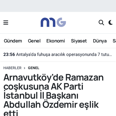
Nöbetçi Eczaneler
Hava Durumu
Gündem
Genel
Ekonomi
Siyaset
Dünya
S
İstanbul Namaz Vakitleri
23:56
Antalya'da fuhuşa aracılık operasyonunda 7 tutuklama
Trafik Durumu
HABERLER
GENEL
Süper Lig Puan Durumu ve Fikstür
Arnavutköy'de Ramazan
coşkusuna AK Parti
Tüm Manşetler
İstanbul İl Başkanı
Son Dakika Haberleri
Abdullah Özdemir eşlik
etti
Haber Arşivi