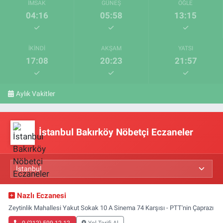
İMSAK
GÜNEŞ
ÖĞLE
04:16
05:58
13:15
İKINDI
AKŞAM
YATSI
17:08
20:23
21:57
Aylık Vakitler
İstanbul Bakırköy Nöbetçi Eczaneler
Nazlı Eczanesi
Zeytinlik Mahallesi Yakut Sokak 10 A Sinema 74 Karşısı - PTT'nin Çaprazı