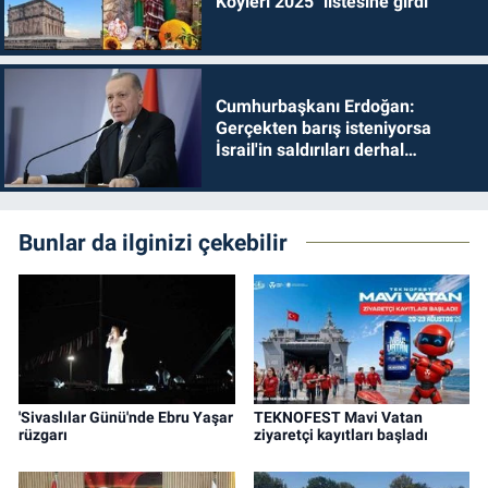
Köyleri 2025" listesine girdi
Cumhurbaşkanı Erdoğan:
Gerçekten barış isteniyorsa
İsrail'in saldırıları derhal
durdurulmalıdır
Bunlar da ilginizi çekebilir
'Sivaslılar Günü'nde Ebru Yaşar
TEKNOFEST Mavi Vatan
rüzgarı
ziyaretçi kayıtları başladı