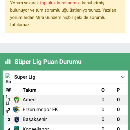
Yorum yazarak
topluluk kurallarımızı
kabul etmiş
bulunuyor ve tüm sorumluluğu üstleniyorsunuz. Yazılan
yorumlardan Mira Gündem hiçbir şekilde sorumlu
tutulamaz.
Süper Lig Puan Durumu
Süper Lig
#
Takım
O
P
Amed
0
0
1
Erzurumspor FK
0
0
2
Başakşehir
0
0
3
Kocaelispor
0
0
4