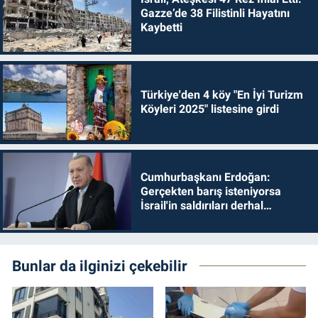
Gazze’de 38 Filistinli Hayatını
Kaybetti
Türkiye'den 4 köy "En İyi Turizm
Köyleri 2025" listesine girdi
Cumhurbaşkanı Erdoğan:
Gerçekten barış isteniyorsa
İsrail'in saldırıları derhal
durdurulmalıdır
Bunlar da ilginizi çekebilir