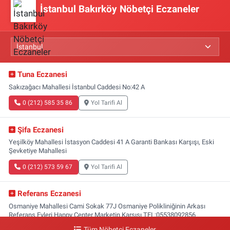
İstanbul Bakırköy Nöbetçi Eczaneler
Tuna Eczanesi
Sakızağacı Mahallesi İstanbul Caddesi No:42 A
0 (212) 585 35 86
Yol Tarifi Al
Şifa Eczanesi
Yeşilköy Mahallesi İstasyon Caddesi 41 A Garanti Bankası Karşışı, Eski
Şevketiye Mahallesi
0 (212) 573 59 67
Yol Tarifi Al
Referans Eczanesi
Osmaniye Mahallesi Cami Sokak 77J Osmaniye Polikliniğinin Arkası
Referans Evleri Happy Center Marketin Karşısı TEL:05538092856
Tüm Nöbetçi Eczaneler