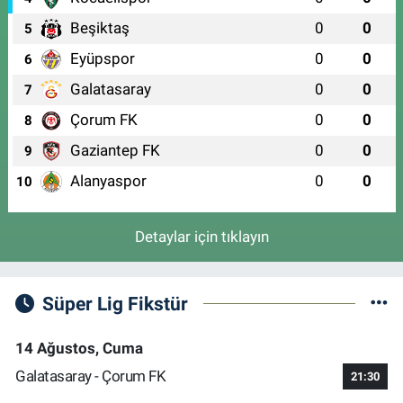
Beşiktaş
0
0
5
Eyüpspor
0
0
6
Galatasaray
0
0
7
Çorum FK
0
0
8
Gaziantep FK
0
0
9
Alanyaspor
0
0
10
Detaylar için tıklayın
Süper Lig Fikstür
14 Ağustos, Cuma
Galatasaray - Çorum FK
21:30