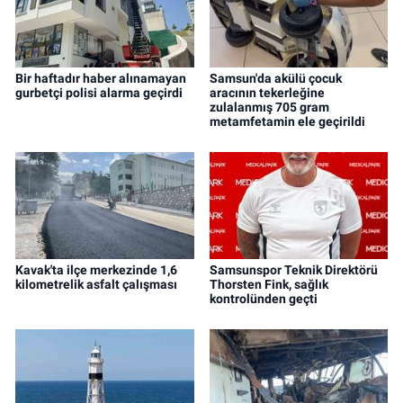
Bir haftadır haber alınamayan
Samsun'da akülü çocuk
gurbetçi polisi alarma geçirdi
aracının tekerleğine
zulalanmış 705 gram
metamfetamin ele geçirildi
Kavak'ta ilçe merkezinde 1,6
Samsunspor Teknik Direktörü
kilometrelik asfalt çalışması
Thorsten Fink, sağlık
kontrolünden geçti