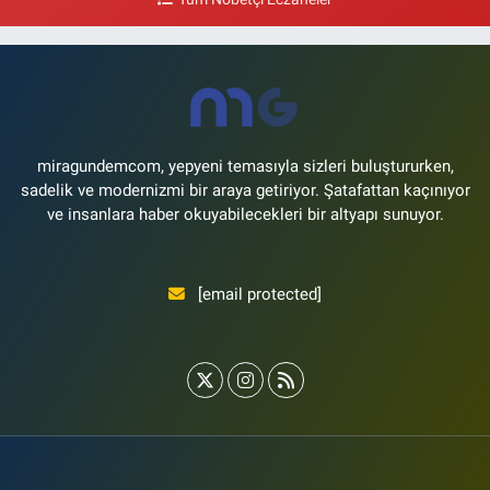
0 (212) 809 28 56
Yol Tarifi Al
Bayraktar Eczanesi
Şenlikköy Mahallesi Harman Sokak 43 4B Flyinn Avm yaya girişi karşısı,
Mali Kuaför yanı .
0 (212) 573 11 12
Yol Tarifi Al
miragundemcom, yepyeni temasıyla sizleri buluştururken,
sadelik ve modernizmi bir araya getiriyor. Şatafattan kaçınıyor
ve insanlara haber okuyabilecekleri bir altyapı sunuyor.
[email protected]