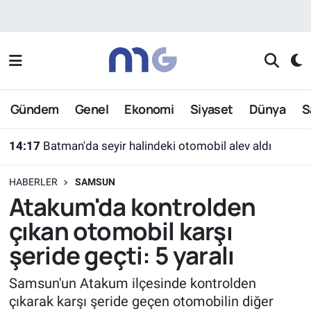
Nöbetçi Eczaneler
Hava Durumu
Gündem
Genel
Ekonomi
Siyaset
Dünya
S
İstanbul Namaz Vakitleri
14:17
Batman'da seyir halindeki otomobil alev aldı
Trafik Durumu
HABERLER
SAMSUN
Süper Lig Puan Durumu ve Fikstür
Atakum'da kontrolden
çıkan otomobil karşı
Tüm Manşetler
şeride geçti: 5 yaralı
Son Dakika Haberleri
Samsun'un Atakum ilçesinde kontrolden
çıkarak karşı şeride geçen otomobilin diğer
Haber Arşivi